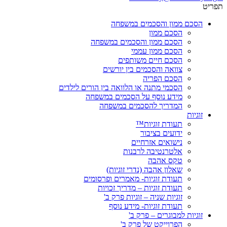
תפריט
הסכם ממון והסכמים במשפחה
הסכם ממון
הסכם ממון והסכמים במשפחה
הסכם ממון עממי
הסכם חיים משותפים
צוואה והסכמים בין יורשים
הסכם הפריה
הסכמי מתנה או הלוואה בין הורים לילדים
מידע נוסף על הסכמים במשפחה
המדריך להסכמים במשפחה
זוגיות
תעודת זוגיות™
ידועים בציבור
נישואים אזרחיים
אלטרנטיבה לרבנות
טקס אהבה
שאלון אהבה (נדרי זוגיות)
תעודת זוגיות- מאמרים ופרסומים
תעודת זוגיות – מדריך זכויות
זוגיות שניה – זוגיות פרק ב'
תעודת זוגיות- מידע נוסף
זוגיות למבוגרים – פרק ב'
הפרוייקט של פרק ב'