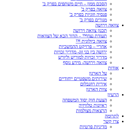
הסכם ממון – חיים משתפים בפרק ב'
צוואה בפרק ב'
פנסיה וזוגיות בפרק ב'
מגורים בפרק ב'
צוואה וירושה
תכנון צוואה וירושה
תעודת נצח™ – הדור הבא של הצוואות
צוואה ביולוגית ™
אחריי – פרויקט ההמשכיות
ירושה בין בני זוג- מדריך זכויות
מדריך זכויות למוריש וליורש
צוואה וירושה- מידע נוסף
אודות
על הארגון
שירותים משפטיים ייחודיים
אירית רוזנבלום
צוות הארגון
הרעיון
הצעת חוק יסוד המשפחה
ראיונות טלוויזיה
הרצאות מצולמות
לתרומה
צרו קשר
מדיניות פרטיות