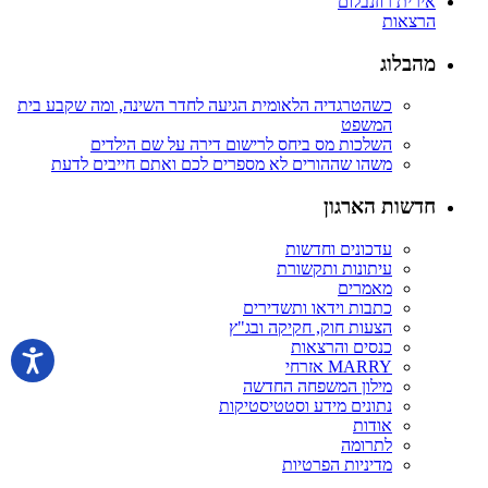
אירית רוזנבלום
הרצאות
מהבלוג
כשהטרגדיה הלאומית הגיעה לחדר השינה, ומה שקבע בית
המשפט
השלכות מס ביחס לרישום דירה על שם הילדים
משהו שההורים לא מספרים לכם ואתם חייבים לדעת
חדשות הארגון
עדכונים וחדשות
עיתונות ותקשורת
מאמרים
כתבות וידאו ותשדירים
הצעות חוק, חקיקה ובג"ץ
כנסים והרצאות
MARRY אזרחי
מילון המשפחה החדשה
נתונים מידע וסטטיסטיקות
אודות
לתרומה
מדיניות הפרטיות