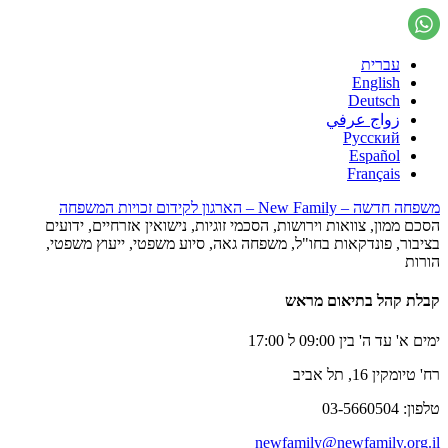
עברית
English
Deutsch
زواج عرفي
Русский
Español
Français
משפחה חדשה – New Family – הארגון לקידום זכויות המשפחה
הסכם ממון, צוואות וירושות, הסכמי זוגיות, נישואין אזרחיים, ידועים
בציבור, פונדקאות בחו"ל, משפחה גאה, סיוע משפטי, ייעוץ משפטי,
הורות
קבלת קהל בתיאום מראש
ימים א' עד ה' בין 09:00 ל 17:00
רח' טיומקין 16, תל אביב
טלפון: 03-5660504
newfamily@newfamily.org.il