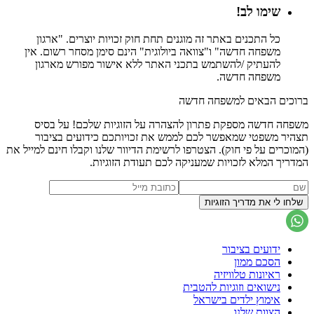
שימו לב!
כל התכנים באתר זה מוגנים תחת חוק זכויות יוצרים. "ארגון
משפחה חדשה" ו"צוואה ביולוגית" הינם סימן מסחר רשום. אין
להעתיק /להשתמש בתכני האתר ללא אישור מפורש מארגון
משפחה חדשה.
ברוכים הבאים למשפחה חדשה
משפחה חדשה מספקת פתרון להצהרה על הזוגיות שלכם! על בסיס
תצהיר משפטי שמאפשר לכם לממש את זכויותכם כידועים בציבור
(המוכרים על פי חוק). הצטרפו לרשימת הדיוור שלנו וקבלו חינם למייל את
המדריך המלא לזכויות שמעניקה לכם תעודת הזוגיות.
ידועים בציבור
הסכם ממון
ראיונות טלוויזיה
נישואים וזוגיות להטבית
אימוץ ילדים בישראל
הצוות שלנו