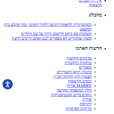
אירית רוזנבלום
הרצאות
מהבלוג
כשהטרגדיה הלאומית הגיעה לחדר השינה, ומה שקבע בית
המשפט
השלכות מס ביחס לרישום דירה על שם הילדים
משהו שההורים לא מספרים לכם ואתם חייבים לדעת
חדשות הארגון
עדכונים וחדשות
עיתונות ותקשורת
מאמרים
כתבות וידאו ותשדירים
הצעות חוק, חקיקה ובג"ץ
כנסים והרצאות
MARRY אזרחי
מילון המשפחה החדשה
נתונים מידע וסטטיסטיקות
אודות
לתרומה
מדיניות הפרטיות