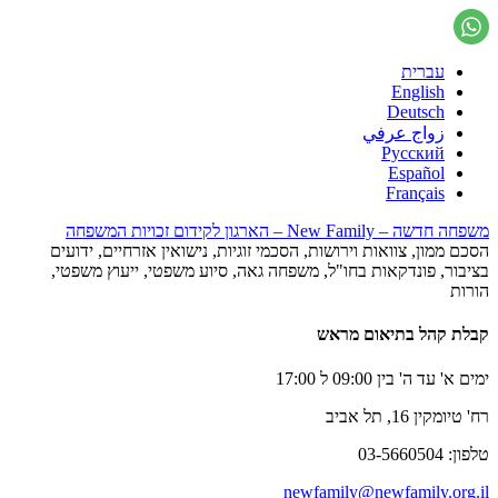
עברית
English
Deutsch
زواج عرفي
Русский
Español
Français
משפחה חדשה – New Family – הארגון לקידום זכויות המשפחה
הסכם ממון, צוואות וירושות, הסכמי זוגיות, נישואין אזרחיים, ידועים
בציבור, פונדקאות בחו"ל, משפחה גאה, סיוע משפטי, ייעוץ משפטי,
הורות
קבלת קהל בתיאום מראש
ימים א' עד ה' בין 09:00 ל 17:00
רח' טיומקין 16, תל אביב
טלפון: 03-5660504
newfamily@newfamily.org.il