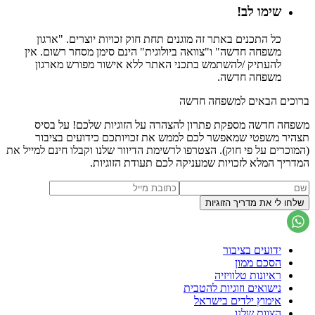
שימו לב!
כל התכנים באתר זה מוגנים תחת חוק זכויות יוצרים. "ארגון
משפחה חדשה" ו"צוואה ביולוגית" הינם סימן מסחר רשום. אין
להעתיק /להשתמש בתכני האתר ללא אישור מפורש מארגון
משפחה חדשה.
ברוכים הבאים למשפחה חדשה
משפחה חדשה מספקת פתרון להצהרה על הזוגיות שלכם! על בסיס
תצהיר משפטי שמאפשר לכם לממש את זכויותכם כידועים בציבור
(המוכרים על פי חוק). הצטרפו לרשימת הדיוור שלנו וקבלו חינם למייל את
המדריך המלא לזכויות שמעניקה לכם תעודת הזוגיות.
ידועים בציבור
הסכם ממון
ראיונות טלוויזיה
נישואים וזוגיות להטבית
אימוץ ילדים בישראל
הצוות שלנו