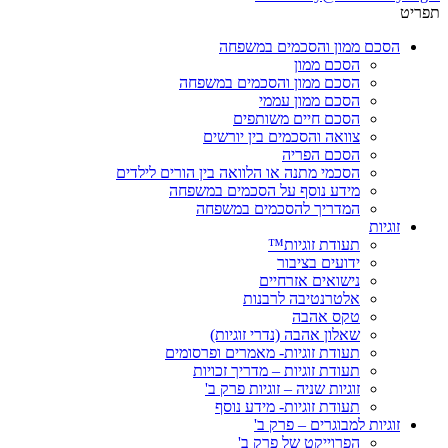
תפריט
הסכם ממון והסכמים במשפחה
הסכם ממון
הסכם ממון והסכמים במשפחה
הסכם ממון עממי
הסכם חיים משותפים
צוואה והסכמים בין יורשים
הסכם הפריה
הסכמי מתנה או הלוואה בין הורים לילדים
מידע נוסף על הסכמים במשפחה
המדריך להסכמים במשפחה
זוגיות
תעודת זוגיות™
ידועים בציבור
נישואים אזרחיים
אלטרנטיבה לרבנות
טקס אהבה
שאלון אהבה (נדרי זוגיות)
תעודת זוגיות- מאמרים ופרסומים
תעודת זוגיות – מדריך זכויות
זוגיות שניה – זוגיות פרק ב'
תעודת זוגיות- מידע נוסף
זוגיות למבוגרים – פרק ב'
הפרוייקט של פרק ב'