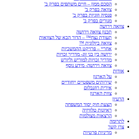
הסכם ממון – חיים משתפים בפרק ב'
צוואה בפרק ב'
פנסיה וזוגיות בפרק ב'
מגורים בפרק ב'
צוואה וירושה
תכנון צוואה וירושה
תעודת נצח™ – הדור הבא של הצוואות
צוואה ביולוגית ™
אחריי – פרויקט ההמשכיות
ירושה בין בני זוג- מדריך זכויות
מדריך זכויות למוריש וליורש
צוואה וירושה- מידע נוסף
אודות
על הארגון
שירותים משפטיים ייחודיים
אירית רוזנבלום
צוות הארגון
הרעיון
הצעת חוק יסוד המשפחה
ראיונות טלוויזיה
הרצאות מצולמות
לתרומה
צרו קשר
מדיניות פרטיות