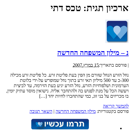
ארכיון תגית:
טכס דתי
נ – מילון המשפחה החדשה
|
פורסם בתאריך:
15 במרץ 2007
נוזל הזרע הנוזל שזורם מן הפין בעת פליטת זרע. כל פליטת זרע מכילה
300-כ עד 500 מיליון תאי זרע בתוך נוזל שמופרש על-ידי בלוטת
הערמונית ושלפוחיות הזרע, נוזל הזרע יגיע בעת הזירמה, עד לביצית
ויעשה הכל על מנת לפגוש בה ולהתחבר אליה. נישואין מוסד עתיק יומין,
בו מכריזים על בני זוג, כמי שהתחברו לחיות יחד […]
להמשך קריאה
פורסם בקטגוריות:
מילון המשפחה החדשה
|
השאר תגובה