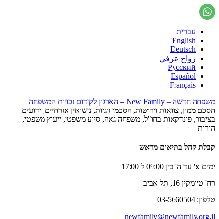
עברית
English
Deutsch
زواج عرفي
Русский
Español
Français
משפחה חדשה – New Family – הארגון לקידום זכויות המשפחה
הסכם ממון, צוואות וירושות, הסכמי זוגיות, נישואין אזרחיים, ידועים
בציבור, פונדקאות בחו"ל, משפחה גאה, סיוע משפטי, ייעוץ משפטי,
הורות
קבלת קהל בתיאום מראש
ימים א' עד ה' בין 09:00 ל 17:00
רח' טיומקין 16, תל אביב
טלפון: 03-5660504
newfamily@newfamily.org.il