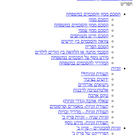
תפריט
הסכם ממון והסכמים במשפחה
הסכם ממון
הסכם ממון והסכמים במשפחה
הסכם ממון עממי
הסכם חיים משותפים
צוואה והסכמים בין יורשים
הסכם הפריה
הסכמי מתנה או הלוואה בין הורים לילדים
מידע נוסף על הסכמים במשפחה
המדריך להסכמים במשפחה
זוגיות
תעודת זוגיות™
ידועים בציבור
נישואים אזרחיים
אלטרנטיבה לרבנות
טקס אהבה
שאלון אהבה (נדרי זוגיות)
תעודת זוגיות- מאמרים ופרסומים
תעודת זוגיות – מדריך זכויות
זוגיות שניה – זוגיות פרק ב'
תעודת זוגיות- מידע נוסף
זוגיות למבוגרים – פרק ב'
הפרוייקט של פרק ב'