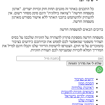
כל התכנים באתר זה מוגנים תחת חוק זכויות יוצרים. "ארגון
משפחה חדשה" ו"צוואה ביולוגית" הינם סימן מסחר רשום. אין
להעתיק /להשתמש בתכני האתר ללא אישור מפורש מארגון
משפחה חדשה.
ברוכים הבאים למשפחה חדשה
משפחה חדשה מספקת פתרון להצהרה על הזוגיות שלכם! על בסיס
תצהיר משפטי שמאפשר לכם לממש את זכויותכם כידועים בציבור
(המוכרים על פי חוק). הצטרפו לרשימת הדיוור שלנו וקבלו חינם למייל את
המדריך המלא לזכויות שמעניקה לכם תעודת הזוגיות.
ידועים בציבור
הסכם ממון
ראיונות טלוויזיה
נישואים וזוגיות להטבית
אימוץ ילדים בישראל
הצוות שלנו
גירושין אזרחיים