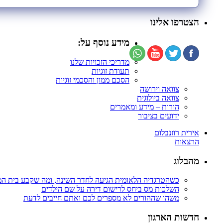
הצטרפו אלינו
מידע נוסף על:
מדריכי הזכויות שלנו
תעודת זוגיות
הסכם ממון והסכמי זוגיות
צוואה וירושה
צוואה ביולוגית
הורות – מידע ומאמרים
ידועים בציבור
אירית רוזנבלום
הרצאות
מהבלוג
כשהטרגדיה הלאומית הגיעה לחדר השינה, ומה שקבע בית ה
השלכות מס ביחס לרישום דירה על שם הילדים
משהו שההורים לא מספרים לכם ואתם חייבים לדעת
חדשות הארגון