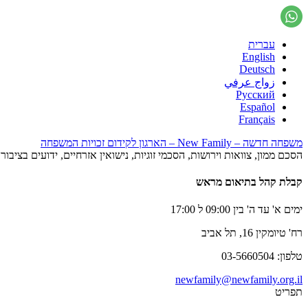
עברית
English
Deutsch
زواج عرفي
Русский
Español
Français
משפחה חדשה – New Family – הארגון לקידום זכויות המשפחה
הסכם ממון, צוואות וירושות, הסכמי זוגיות, נישואין אזרחיים, ידועים בציב
קבלת קהל בתיאום מראש
ימים א' עד ה' בין 09:00 ל 17:00
רח' טיומקין 16, תל אביב
טלפון: 03-5660504
newfamily@newfamily.org.il
תפריט