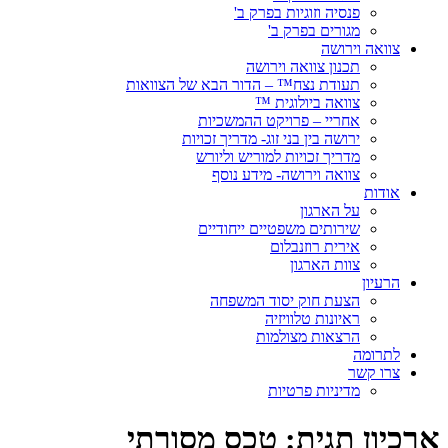
פנסיה וזוגיות בפרק ב'
מגורים בפרק ב'
צוואה וירושה
תכנון צוואה וירושה
תעודת נצח™ – הדור הבא של הצוואות
צוואה ביולוגית ™
אחריי – פרויקט ההמשכיות
ירושה בין בני זוג- מדריך זכויות
מדריך זכויות למוריש וליורש
צוואה וירושה- מידע נוסף
אודות
על הארגון
שירותים משפטיים ייחודיים
אירית רוזנבלום
צוות הארגון
הרעיון
הצעת חוק יסוד המשפחה
ראיונות טלוויזיה
הרצאות מצולמות
לתרומה
צרו קשר
מדיניות פרטיות
ארכיון תגית:
טכס מסורתי