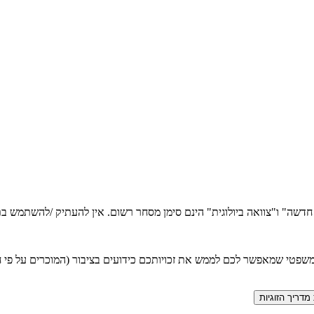
ה חדשה" ו"צוואה ביולוגית" הינם סימן מסחר רשום. אין להעתיק /להשתמש
טי שמאפשר לכם לממש את זכויותכם כידועים בציבור (המוכרים על פי חוק