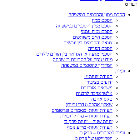
תפריט
הסכם ממון והסכמים במשפחה
הסכם ממון
הסכם ממון והסכמים במשפחה
הסכם ממון עממי
הסכם חיים משותפים
צוואה והסכמים בין יורשים
הסכם הפריה
הסכמי מתנה או הלוואה בין הורים לילדים
מידע נוסף על הסכמים במשפחה
המדריך להסכמים במשפחה
זוגיות
תעודת זוגיות™
ידועים בציבור
נישואים אזרחיים
אלטרנטיבה לרבנות
טקס אהבה
שאלון אהבה (נדרי זוגיות)
תעודת זוגיות- מאמרים ופרסומים
תעודת זוגיות – מדריך זכויות
זוגיות שניה – זוגיות פרק ב'
תעודת זוגיות- מידע נוסף
זוגיות למבוגרים – פרק ב'
הפרוייקט של פרק ב'