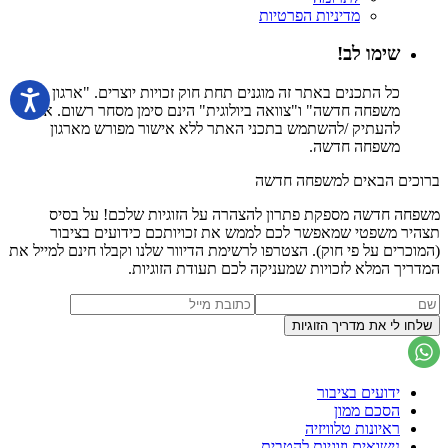
מדיניות הפרטיות
שימו לב!
כל התכנים באתר זה מוגנים תחת חוק זכויות יוצרים. "ארגון
משפחה חדשה" ו"צוואה ביולוגית" הינם סימן מסחר רשום. אין
להעתיק /להשתמש בתכני האתר ללא אישור מפורש מארגון
משפחה חדשה.
ברוכים הבאים למשפחה חדשה
משפחה חדשה מספקת פתרון להצהרה על הזוגיות שלכם! על בסיס
תצהיר משפטי שמאפשר לכם לממש את זכויותכם כידועים בציבור
(המוכרים על פי חוק). הצטרפו לרשימת הדיוור שלנו וקבלו חינם למייל את
המדריך המלא לזכויות שמעניקה לכם תעודת הזוגיות.
ידועים בציבור
הסכם ממון
ראיונות טלוויזיה
נישואים וזוגיות להטבית