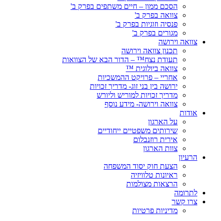
הסכם ממון – חיים משתפים בפרק ב'
צוואה בפרק ב'
פנסיה וזוגיות בפרק ב'
מגורים בפרק ב'
צוואה וירושה
תכנון צוואה וירושה
תעודת נצח™ – הדור הבא של הצוואות
צוואה ביולוגית ™
אחריי – פרויקט ההמשכיות
ירושה בין בני זוג- מדריך זכויות
מדריך זכויות למוריש וליורש
צוואה וירושה- מידע נוסף
אודות
על הארגון
שירותים משפטיים ייחודיים
אירית רוזנבלום
צוות הארגון
הרעיון
הצעת חוק יסוד המשפחה
ראיונות טלוויזיה
הרצאות מצולמות
לתרומה
צרו קשר
מדיניות פרטיות