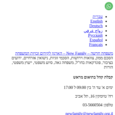
עברית
English
Deutsch
زواج عرفي
Русский
Español
Français
משפחה חדשה – New Family – הארגון לקידום זכויות המשפחה
הסכם ממון, צוואות וירושות, הסכמי זוגיות, נישואין אזרחיים, ידועים
בציבור, פונדקאות בחו"ל, משפחה גאה, סיוע משפטי, ייעוץ משפטי,
הורות
קבלת קהל בתיאום מראש
ימים א' עד ה' בין 09:00 ל 17:00
רח' טיומקין 16, תל אביב
טלפון: 03-5660504
newfamily@newfamily.org.il