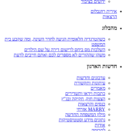
ידועים בציבור
אירית רוזנבלום
הרצאות
מהבלוג
כשהטרגדיה הלאומית הגיעה לחדר השינה, ומה שקבע בית
המשפט
השלכות מס ביחס לרישום דירה על שם הילדים
משהו שההורים לא מספרים לכם ואתם חייבים לדעת
חדשות הארגון
עדכונים וחדשות
עיתונות ותקשורת
מאמרים
כתבות וידאו ותשדירים
הצעות חוק, חקיקה ובג"ץ
כנסים והרצאות
MARRY אזרחי
מילון המשפחה החדשה
נתונים מידע וסטטיסטיקות
אודות
לתרומה