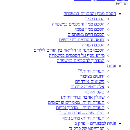
תפריט
הסכם ממון והסכמים במשפחה
הסכם ממון
הסכם ממון והסכמים במשפחה
הסכם ממון עממי
הסכם חיים משותפים
צוואה והסכמים בין יורשים
הסכם הפריה
הסכמי מתנה או הלוואה בין הורים לילדים
מידע נוסף על הסכמים במשפחה
המדריך להסכמים במשפחה
זוגיות
תעודת זוגיות™
ידועים בציבור
נישואים אזרחיים
אלטרנטיבה לרבנות
טקס אהבה
שאלון אהבה (נדרי זוגיות)
תעודת זוגיות- מאמרים ופרסומים
תעודת זוגיות – מדריך זכויות
זוגיות שניה – זוגיות פרק ב'
תעודת זוגיות- מידע נוסף
זוגיות למבוגרים – פרק ב'
הפרוייקט של פרק ב'