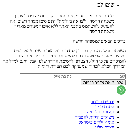
שימו לב!
כל התכנים באתר זה מוגנים תחת חוק זכויות יוצרים. "ארגון
משפחה חדשה" ו"צוואה ביולוגית" הינם סימן מסחר רשום. אין
להעתיק /להשתמש בתכני האתר ללא אישור מפורש מארגון
משפחה חדשה.
ברוכים הבאים למשפחה חדשה
משפחה חדשה מספקת פתרון להצהרה על הזוגיות שלכם! על בסיס
תצהיר משפטי שמאפשר לכם לממש את זכויותכם כידועים בציבור
(המוכרים על פי חוק). הצטרפו לרשימת הדיוור שלנו וקבלו חינם למייל את
המדריך המלא לזכויות שמעניקה לכם תעודת הזוגיות.
ידועים בציבור
הסכם ממון
ראיונות טלוויזיה
נישואים וזוגיות להטבית
אימוץ ילדים בישראל
הצוות שלנו