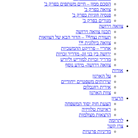
הסכם ממון – חיים משתפים בפרק ב'
צוואה בפרק ב'
פנסיה וזוגיות בפרק ב'
מגורים בפרק ב'
צוואה וירושה
תכנון צוואה וירושה
תעודת נצח™ – הדור הבא של הצוואות
צוואה ביולוגית ™
אחריי – פרויקט ההמשכיות
ירושה בין בני זוג- מדריך זכויות
מדריך זכויות למוריש וליורש
צוואה וירושה- מידע נוסף
אודות
על הארגון
שירותים משפטיים ייחודיים
אירית רוזנבלום
צוות הארגון
הרעיון
הצעת חוק יסוד המשפחה
ראיונות טלוויזיה
הרצאות מצולמות
לתרומה
צרו קשר
מדיניות פרטיות