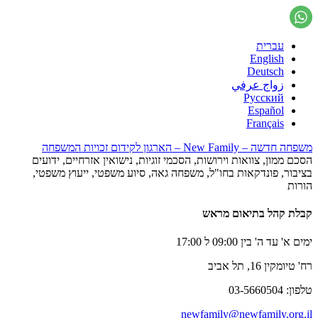
עברית
English
Deutsch
زواج عرفي
Русский
Español
Français
משפחה חדשה – New Family – הארגון לקידום זכויות המשפחה
הסכם ממון, צוואות וירושות, הסכמי זוגיות, נישואין אזרחיים, ידועים
בציבור, פונדקאות בחו"ל, משפחה גאה, סיוע משפטי, ייעוץ משפטי,
הורות
קבלת קהל בתיאום מראש
ימים א' עד ה' בין 09:00 ל 17:00
רח' טיומקין 16, תל אביב
טלפון: 03-5660504
newfamily@newfamily.org.il