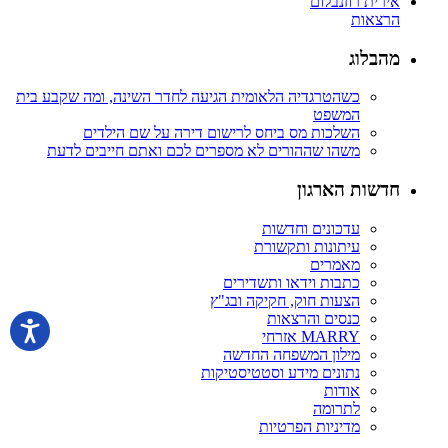
אירית רוזנבלום
הרצאות
מהבלוג
כשהטרגדיה הלאומית הגיעה לחדר השינה, ומה שקבע בית
המשפט
השלכות מס ביחס לרישום דירה על שם הילדים
משהו שההורים לא מספרים לכם ואתם חייבים לדעת
חדשות הארגון
עדכונים וחדשות
עיתונות ותקשורת
מאמרים
כתבות וידאו ותשדירים
הצעות חוק, חקיקה ובג"ץ
כנסים והרצאות
MARRY אזרחי
מילון המשפחה החדשה
נתונים מידע וסטטיסטיקות
אודות
לתרומה
מדיניות הפרטיות