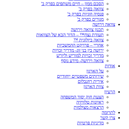
הסכם ממון – חיים משתפים בפרק ב'
צוואה בפרק ב'
פנסיה וזוגיות בפרק ב'
מגורים בפרק ב'
צוואה וירושה
תכנון צוואה וירושה
תעודת נצח™ – הדור הבא של הצוואות
צוואה ביולוגית ™
אחריי – פרויקט ההמשכיות
ירושה בין בני זוג- מדריך זכויות
מדריך זכויות למוריש וליורש
צוואה וירושה- מידע נוסף
אודות
על הארגון
שירותים משפטיים ייחודיים
אירית רוזנבלום
צוות הארגון
הרעיון
הצעת חוק יסוד המשפחה
ראיונות טלוויזיה
הרצאות מצולמות
לתרומה
צרו קשר
מדיניות פרטיות