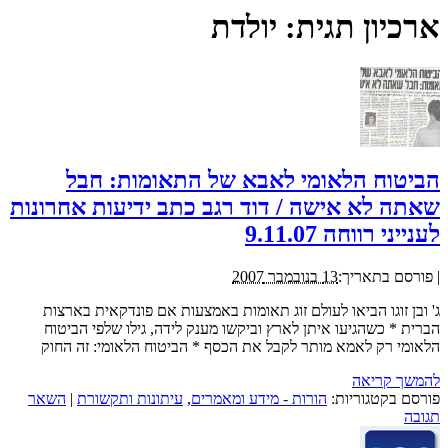
ארכיון תגית:
יולדת
הביטוח הלאומי לאבא של התאומות: חבל
שאתה לא אישה / דוד רגב כתב ידיעות אחרונות
לענייני רווחה 9.11.07
|
פורסם בתאריך:
13 בנובמבר 2007
ג' ובן זוגו הביאו לעולם זוג תאומות באמצעות אם פונדקאית בארצות
הברית * כשהגיעו איתן לארץ וביקשו מענק לידה, גילו שלפי הביטוח
הלאומי רק לאמא מותר לקבל את הכסף * הביטוח הלאומי: זה החוק
להמשך קריאה
פורסם בקטגוריות:
הורות - מידע ומאמרים
,
עיתונות ותקשורת
|
השאר
תגובה