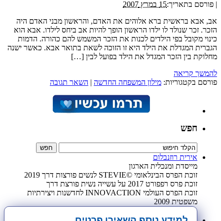
|
פורסם בתאריך:
15 במרץ 2007
אב, אבא בראשית ברא אלוהים את האדם, והראשון מבני האדם היה
הזכר. זכר שנולד לו ילדו הראשון הופך להיות אב ביחס לילדו. אבא הוא
כינוי מקובל בפי הילדים לכנות את הזכר המשמש להם כהורה. הדמות
הגברית המגדלת את הילד היא זו הזוכה לשאת בתואר אבא. כאשר ישנה
מחלוקת בין הזכר המגדל את הילד בפועל לבין […]
להמשך קריאה
פורסם בקטגוריות:
מילון המשפחה החדשה
|
השאר תגובה
חפש
אירית רוזנבלום
מייסדת ומנכלית הארגון
זוכת הפרס הבינלאומי ©STEVIE לנשים פורצות דרך 2019
זוכת פרס רפפורט 2017 על עשייה נשית פורצת דרך
זוכת הפרס העולמי INNOVACTION לחדשנות ויצירתיות
משפטית 2009
למידע נוסף השאירו פרטים