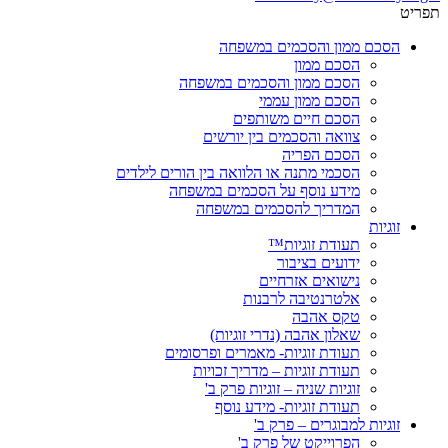
תפריט
הסכם ממון והסכמים במשפחה
הסכם ממון
הסכם ממון והסכמים במשפחה
הסכם ממון עממי
הסכם חיים משותפים
צוואה והסכמים בין יורשים
הסכם הפריה
הסכמי מתנה או הלוואה בין הורים לילדים
מידע נוסף על הסכמים במשפחה
המדריך להסכמים במשפחה
זוגיות
תעודת זוגיות™
ידועים בציבור
נישואים אזרחיים
אלטרנטיבה לרבנות
טקס אהבה
שאלון אהבה (נדרי זוגיות)
תעודת זוגיות- מאמרים ופרסומים
תעודת זוגיות – מדריך זכויות
זוגיות שניה – זוגיות פרק ב'
תעודת זוגיות- מידע נוסף
זוגיות למבוגרים – פרק ב'
הפרוייקט של פרק ב'