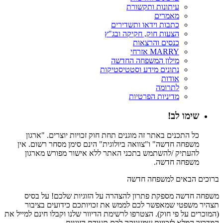
עיתונות ותקשורת
מאמרים
כתבות וידאו ותשדירים
הצעות חוק, חקיקה ובג"ץ
כנסים והרצאות
MARRY אזרחי
מילון המשפחה החדשה
נתונים מידע וסטטיסטיקות
אודות
לתרומה
מדיניות הפרטיות
שימו לב!
כל התכנים באתר זה מוגנים תחת חוק זכויות יוצרים. "ארגון
משפחה חדשה" ו"צוואה ביולוגית" הינם סימן מסחר רשום. אין
להעתיק /להשתמש בתכני האתר ללא אישור מפורש מארגון
משפחה חדשה.
ברוכים הבאים למשפחה חדשה
משפחה חדשה מספקת פתרון להצהרה על הזוגיות שלכם! על בסיס
תצהיר משפטי שמאפשר לכם לממש את זכויותכם כידועים בציבור
(המוכרים על פי חוק). הצטרפו לרשימת הדיוור שלנו וקבלו חינם למייל את
המדריך המלא לזכויות שמעניקה לכם תעודת הזוגיות.