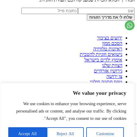
ידועים בציבור
הסכם ממון
ראיונות טלוויזיה
נישואים וזוגיות להטבית
אימוץ ילדים בישראל
הצוות שלנו
גירושין אזרחיים
צו ירושה
טקס חתונה חילוני
הסכם גירושין
We value your privacy
פונדקאות בישראל
פונדקאות בחו"ל
הורות גאה
We use cookies to enhance your browsing experience, serve
עיזבון
personalised ads or content, and analyse our traffic. By clicking
שאלות ותשובות על הסכם ממון
"Accept All", you consent to our use of cookies.
אירית רוזנבלום
הרצאות
עורך דין דיני משפחה
Accept All
Reject All
Customise