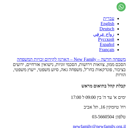
עברית
English
Deutsch
زواج عرفي
Русский
Español
Français
משפחה חדשה – New Family – הארגון לקידום זכויות המשפחה
הסכם ממון, צוואות וירושות, הסכמי זוגיות, נישואין אזרחיים, ידועים
בציבור, פונדקאות בחו"ל, משפחה גאה, סיוע משפטי, ייעוץ משפטי,
הורות
קבלת קהל בתיאום מראש
ימים א' עד ה' בין 09:00 ל 17:00
רח' טיומקין 16, תל אביב
טלפון: 03-5660504
newfamily@newfamily.org.il