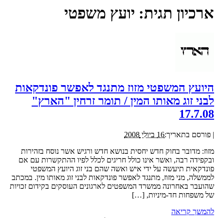
ארכיון תגית:
יועץ משפטי
היועץ המשפטי מזוז מתנגד לאפשר פונדקאות
לבני זוג מאותו המין / תומר זרחין "הארץ"
17.7.08
|
פורסם בתאריך:
16 ביולי 2008
מזוז: מדובר בחוק חדש יחסית בנושא חדש ורגיש אשר נוסח בזהירות
ובקפידה רבה, ואשר אינו כולל חריגים לכלל לפיו ההתקשרות עם אם
פונדקאית תיעשה על ידי איש ואשה שהם בני זוג היועץ המשפטי
לממשלה, מני מזוז, מתנגד לאפשר פונדקאות לבני זוג מאותו מין. במכתב
שהועבר באחרונה ממשרד המשפטים לארגונים העוסקים בקידום זכויות
של משפחות חד-מיניות, […]
להמשך קריאה