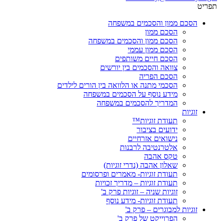
תפריט
הסכם ממון והסכמים במשפחה
הסכם ממון
הסכם ממון והסכמים במשפחה
הסכם ממון עממי
הסכם חיים משותפים
צוואה והסכמים בין יורשים
הסכם הפריה
הסכמי מתנה או הלוואה בין הורים לילדים
מידע נוסף על הסכמים במשפחה
המדריך להסכמים במשפחה
זוגיות
תעודת זוגיות™
ידועים בציבור
נישואים אזרחיים
אלטרנטיבה לרבנות
טקס אהבה
שאלון אהבה (נדרי זוגיות)
תעודת זוגיות- מאמרים ופרסומים
תעודת זוגיות – מדריך זכויות
זוגיות שניה – זוגיות פרק ב'
תעודת זוגיות- מידע נוסף
זוגיות למבוגרים – פרק ב'
הפרוייקט של פרק ב'