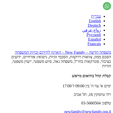
עברית
English
Deutsch
زواج عرفي
Русский
Español
Français
משפחה חדשה – New Family – הארגון לקידום זכויות המשפחה
הסכם ממון, צוואות וירושות, הסכמי זוגיות, נישואין אזרחיים, ידועים
בציבור, פונדקאות בחו"ל, משפחה גאה, סיוע משפטי, ייעוץ משפטי,
הורות
קבלת קהל בתיאום מראש
ימים א' עד ה' בין 09:00 ל 17:00
רח' טיומקין 16, תל אביב
טלפון: 03-5660504
newfamily@newfamily.org.il