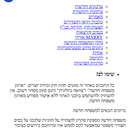
עדכונים וחדשות
עיתונות ותקשורת
מאמרים
כתבות וידאו ותשדירים
הצעות חוק, חקיקה ובג"ץ
כנסים והרצאות
MARRY אזרחי
מילון המשפחה החדשה
נתונים מידע וסטטיסטיקות
אודות
לתרומה
מדיניות הפרטיות
שימו לב!
כל התכנים באתר זה מוגנים תחת חוק זכויות יוצרים. "ארגון
משפחה חדשה" ו"צוואה ביולוגית" הינם סימן מסחר רשום. אין
להעתיק /להשתמש בתכני האתר ללא אישור מפורש מארגון
משפחה חדשה.
ברוכים הבאים למשפחה חדשה
משפחה חדשה מספקת פתרון להצהרה על הזוגיות שלכם! על בסיס
תצהיר משפטי שמאפשר לכם לממש את זכויותכם כידועים בציבור