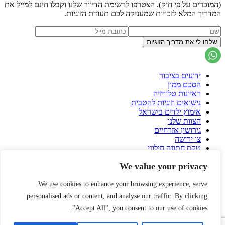
(המוכרים על פי חוק). הצטרפו לרשימת הדיוור שלנו וקבלו חינם למייל את
המדריך המלא לזכויות שמעניקה לכם תעודת הזוגיות.
ידועים בציבור
הסכם ממון
ראיונות טלוויזיה
נישואים וזוגיות להטבית
אימוץ ילדים בישראל
הצוות שלנו
גירושין אזרחיים
צו ירושה
טקס חתונה חילוני
הסכם גירושין
We value your privacy
פונדקאות בישראל
פונדקאות בחו"ל
הורות גאה
We use cookies to enhance your browsing experience, serve
עיזבון
personalised ads or content, and analyse our traffic. By clicking
שאלות ותשובות על הסכם ממון
"Accept All", you consent to our use of cookies.
אירית רוזנבלום
הרצאות