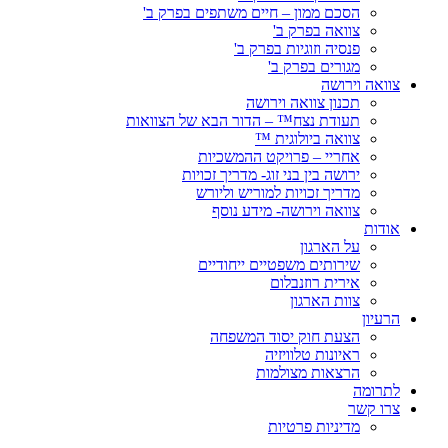
הסכם ממון – חיים משתפים בפרק ב'
צוואה בפרק ב'
פנסיה וזוגיות בפרק ב'
מגורים בפרק ב'
צוואה וירושה
תכנון צוואה וירושה
תעודת נצח™ – הדור הבא של הצוואות
צוואה ביולוגית ™
אחריי – פרויקט ההמשכיות
ירושה בין בני זוג- מדריך זכויות
מדריך זכויות למוריש וליורש
צוואה וירושה- מידע נוסף
אודות
על הארגון
שירותים משפטיים ייחודיים
אירית רוזנבלום
צוות הארגון
הרעיון
הצעת חוק יסוד המשפחה
ראיונות טלוויזיה
הרצאות מצולמות
לתרומה
צרו קשר
מדיניות פרטיות