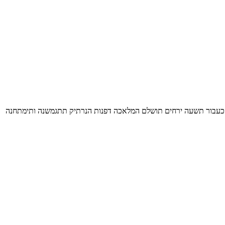
ים. כעבור תשעה ירחים תושלם המלאכה דפנות הנרתיק תתגמשנה ותימתחנה