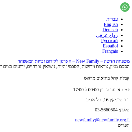
עברית
English
Deutsch
زواج عرفي
Русский
Español
Français
משפחה חדשה – New Family – הארגון לקידום זכויות המשפחה
הסכם ממון, צוואות וירושות, הסכמי זוגיות, נישואין אזרחיים, ידועים בציב
קבלת קהל בתיאום מראש
ימים א' עד ה' בין 09:00 ל 17:00
רח' טיומקין 16, תל אביב
טלפון: 03-5660504
newfamily@newfamily.org.il
תפריט