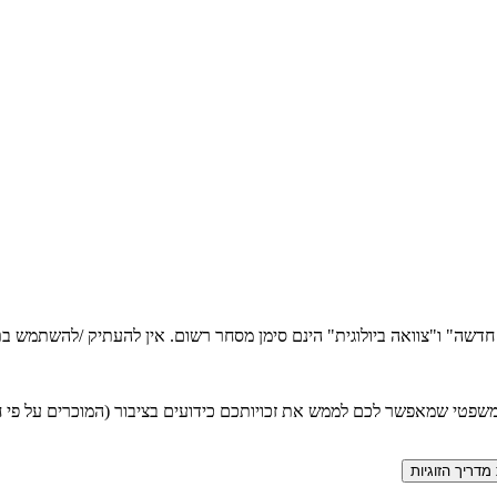
ה חדשה" ו"צוואה ביולוגית" הינם סימן מסחר רשום. אין להעתיק /להשתמש
טי שמאפשר לכם לממש את זכויותכם כידועים בציבור (המוכרים על פי חוק