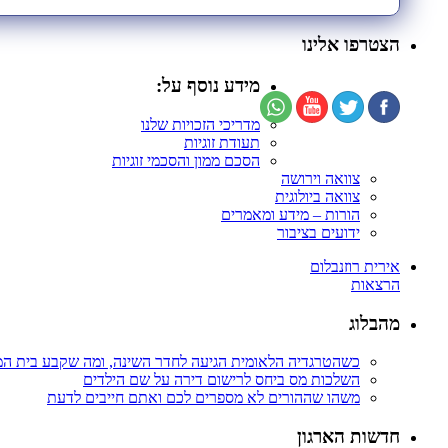
הצטרפו אלינו
מידע נוסף על:
מדריכי הזכויות שלנו
תעודת זוגיות
הסכם ממון והסכמי זוגיות
צוואה וירושה
צוואה ביולוגית
הורות – מידע ומאמרים
ידועים בציבור
אירית רוזנבלום
הרצאות
מהבלוג
כשהטרגדיה הלאומית הגיעה לחדר השינה, ומה שקבע בית ה
השלכות מס ביחס לרישום דירה על שם הילדים
משהו שההורים לא מספרים לכם ואתם חייבים לדעת
חדשות הארגון