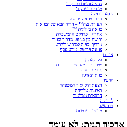
פנסיה וזוגיות בפרק ב'
מגורים בפרק ב'
צוואה וירושה
תכנון צוואה וירושה
תעודת נצח™ – הדור הבא של הצוואות
צוואה ביולוגית ™
אחריי – פרויקט ההמשכיות
ירושה בין בני זוג- מדריך זכויות
מדריך זכויות למוריש וליורש
צוואה וירושה- מידע נוסף
אודות
על הארגון
שירותים משפטיים ייחודיים
אירית רוזנבלום
צוות הארגון
הרעיון
הצעת חוק יסוד המשפחה
ראיונות טלוויזיה
הרצאות מצולמות
לתרומה
צרו קשר
מדיניות פרטיות
ארכיון תגית:
לא עומד