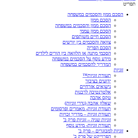
תפריט
הסכם ממון והסכמים במשפחה
הסכם ממון
הסכם ממון והסכמים במשפחה
הסכם ממון עממי
הסכם חיים משותפים
צוואה והסכמים בין יורשים
הסכם הפריה
הסכמי מתנה או הלוואה בין הורים לילדים
מידע נוסף על הסכמים במשפחה
המדריך להסכמים במשפחה
זוגיות
תעודת זוגיות™
ידועים בציבור
נישואים אזרחיים
אלטרנטיבה לרבנות
טקס אהבה
שאלון אהבה (נדרי זוגיות)
תעודת זוגיות- מאמרים ופרסומים
תעודת זוגיות – מדריך זכויות
זוגיות שניה – זוגיות פרק ב'
תעודת זוגיות- מידע נוסף
זוגיות למבוגרים – פרק ב'
הפרוייקט של פרק ב'