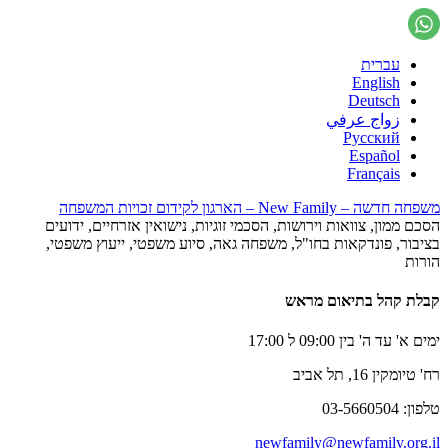
עברית
English
Deutsch
زواج عرفي
Русский
Español
Français
משפחה חדשה – New Family – הארגון לקידום זכויות המשפחה
הסכם ממון, צוואות וירושות, הסכמי זוגיות, נישואין אזרחיים, ידועים
בציבור, פונדקאות בחו"ל, משפחה גאה, סיוע משפטי, ייעוץ משפטי,
הורות
קבלת קהל בתיאום מראש
ימים א' עד ה' בין 09:00 ל 17:00
רח' טיומקין 16, תל אביב
טלפון: 03-5660504
newfamily@newfamily.org.il