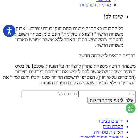
מדיניות הפרטיות
שימו לב!
כל התכנים באתר זה מוגנים תחת חוק זכויות יוצרים. "ארגון
משפחה חדשה" ו"צוואה ביולוגית" הינם סימן מסחר רשום. אין
להעתיק /להשתמש בתכני האתר ללא אישור מפורש מארגון
משפחה חדשה.
ברוכים הבאים למשפחה חדשה
משפחה חדשה מספקת פתרון להצהרה על הזוגיות שלכם! על בסיס
תצהיר משפטי שמאפשר לכם לממש את זכויותכם כידועים בציבור
(המוכרים על פי חוק). הצטרפו לרשימת הדיוור שלנו וקבלו חינם למייל את
המדריך המלא לזכויות שמעניקה לכם תעודת הזוגיות.
ידועים בציבור
הסכם ממון
ראיונות טלוויזיה
נישואים וזוגיות להטבית