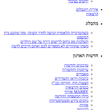
ידועים בציבור
אירית רוזנבלום
הרצאות
מהבלוג
כשהטרגדיה הלאומית הגיעה לחדר השינה, ומה שקבע בית
המשפט
השלכות מס ביחס לרישום דירה על שם הילדים
משהו שההורים לא מספרים לכם ואתם חייבים לדעת
חדשות הארגון
עדכונים וחדשות
עיתונות ותקשורת
מאמרים
כתבות וידאו ותשדירים
הצעות חוק, חקיקה ובג"ץ
כנסים והרצאות
MARRY אזרחי
מילון המשפחה החדשה
נתונים מידע וסטטיסטיקות
אודות
לתרומה