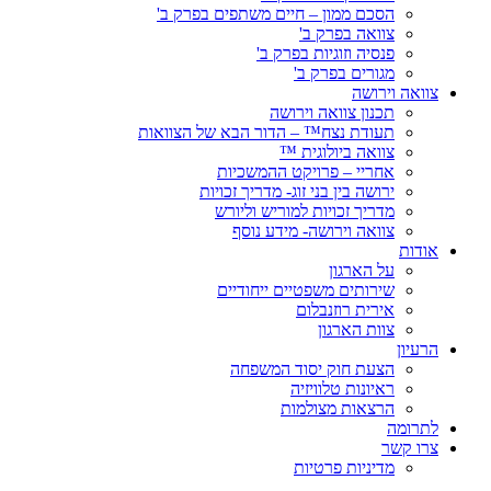
הסכם ממון – חיים משתפים בפרק ב'
צוואה בפרק ב'
פנסיה וזוגיות בפרק ב'
מגורים בפרק ב'
צוואה וירושה
תכנון צוואה וירושה
תעודת נצח™ – הדור הבא של הצוואות
צוואה ביולוגית ™
אחריי – פרויקט ההמשכיות
ירושה בין בני זוג- מדריך זכויות
מדריך זכויות למוריש וליורש
צוואה וירושה- מידע נוסף
אודות
על הארגון
שירותים משפטיים ייחודיים
אירית רוזנבלום
צוות הארגון
הרעיון
הצעת חוק יסוד המשפחה
ראיונות טלוויזיה
הרצאות מצולמות
לתרומה
צרו קשר
מדיניות פרטיות