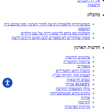
אירית רוזנבלום
הרצאות
מהבלוג
כשהטרגדיה הלאומית הגיעה לחדר השינה, ומה שקבע בית
המשפט
השלכות מס ביחס לרישום דירה על שם הילדים
משהו שההורים לא מספרים לכם ואתם חייבים לדעת
חדשות הארגון
עדכונים וחדשות
עיתונות ותקשורת
מאמרים
כתבות וידאו ותשדירים
הצעות חוק, חקיקה ובג"ץ
כנסים והרצאות
MARRY אזרחי
מילון המשפחה החדשה
נתונים מידע וסטטיסטיקות
אודות
לתרומה
מדיניות הפרטיות