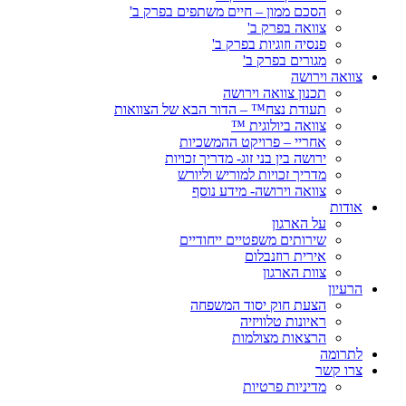
הסכם ממון – חיים משתפים בפרק ב'
צוואה בפרק ב'
פנסיה וזוגיות בפרק ב'
מגורים בפרק ב'
צוואה וירושה
תכנון צוואה וירושה
תעודת נצח™ – הדור הבא של הצוואות
צוואה ביולוגית ™
אחריי – פרויקט ההמשכיות
ירושה בין בני זוג- מדריך זכויות
מדריך זכויות למוריש וליורש
צוואה וירושה- מידע נוסף
אודות
על הארגון
שירותים משפטיים ייחודיים
אירית רוזנבלום
צוות הארגון
הרעיון
הצעת חוק יסוד המשפחה
ראיונות טלוויזיה
הרצאות מצולמות
לתרומה
צרו קשר
מדיניות פרטיות