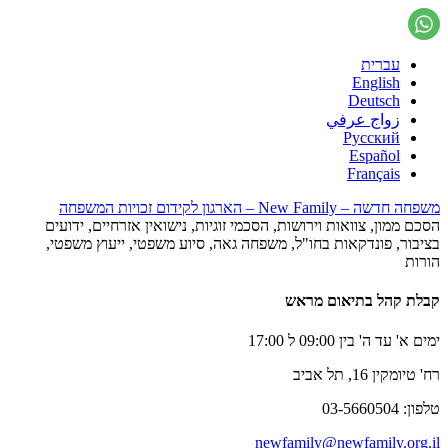
עברית
English
Deutsch
زواج عرفي
Русский
Español
Français
משפחה חדשה – New Family – הארגון לקידום זכויות המשפחה
הסכם ממון, צוואות וירושות, הסכמי זוגיות, נישואין אזרחיים, ידועים
בציבור, פונדקאות בחו"ל, משפחה גאה, סיוע משפטי, ייעוץ משפטי,
הורות
קבלת קהל בתיאום מראש
ימים א' עד ה' בין 09:00 ל 17:00
רח' טיומקין 16, תל אביב
טלפון: 03-5660504
newfamily@newfamily.org.il