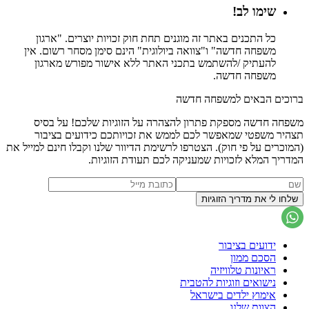
שימו לב!
כל התכנים באתר זה מוגנים תחת חוק זכויות יוצרים. "ארגון
משפחה חדשה" ו"צוואה ביולוגית" הינם סימן מסחר רשום. אין
להעתיק /להשתמש בתכני האתר ללא אישור מפורש מארגון
משפחה חדשה.
ברוכים הבאים למשפחה חדשה
משפחה חדשה מספקת פתרון להצהרה על הזוגיות שלכם! על בסיס
תצהיר משפטי שמאפשר לכם לממש את זכויותכם כידועים בציבור
(המוכרים על פי חוק). הצטרפו לרשימת הדיוור שלנו וקבלו חינם למייל את
המדריך המלא לזכויות שמעניקה לכם תעודת הזוגיות.
ידועים בציבור
הסכם ממון
ראיונות טלוויזיה
נישואים וזוגיות להטבית
אימוץ ילדים בישראל
הצוות שלנו