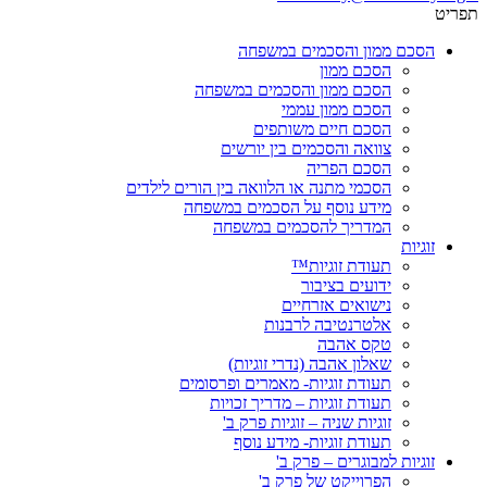
תפריט
הסכם ממון והסכמים במשפחה
הסכם ממון
הסכם ממון והסכמים במשפחה
הסכם ממון עממי
הסכם חיים משותפים
צוואה והסכמים בין יורשים
הסכם הפריה
הסכמי מתנה או הלוואה בין הורים לילדים
מידע נוסף על הסכמים במשפחה
המדריך להסכמים במשפחה
זוגיות
תעודת זוגיות™
ידועים בציבור
נישואים אזרחיים
אלטרנטיבה לרבנות
טקס אהבה
שאלון אהבה (נדרי זוגיות)
תעודת זוגיות- מאמרים ופרסומים
תעודת זוגיות – מדריך זכויות
זוגיות שניה – זוגיות פרק ב'
תעודת זוגיות- מידע נוסף
זוגיות למבוגרים – פרק ב'
הפרוייקט של פרק ב'