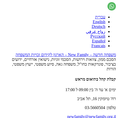
עברית
English
Deutsch
زواج عرفي
Русский
Español
Français
משפחה חדשה – New Family – הארגון לקידום זכויות המשפחה
הסכם ממון, צוואות וירושות, הסכמי זוגיות, נישואין אזרחיים, ידועים
בציבור, פונדקאות בחו"ל, משפחה גאה, סיוע משפטי, ייעוץ משפטי,
הורות
קבלת קהל בתיאום מראש
ימים א' עד ה' בין 09:00 ל 17:00
רח' טיומקין 16, תל אביב
טלפון: 03-5660504
newfamily@newfamily.org.il