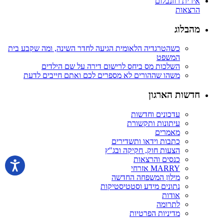
אירית רוזנבלום
הרצאות
מהבלוג
כשהטרגדיה הלאומית הגיעה לחדר השינה, ומה שקבע בית
המשפט
השלכות מס ביחס לרישום דירה על שם הילדים
משהו שההורים לא מספרים לכם ואתם חייבים לדעת
חדשות הארגון
עדכונים וחדשות
עיתונות ותקשורת
מאמרים
כתבות וידאו ותשדירים
הצעות חוק, חקיקה ובג"ץ
כנסים והרצאות
MARRY אזרחי
מילון המשפחה החדשה
נתונים מידע וסטטיסטיקות
אודות
לתרומה
מדיניות הפרטיות