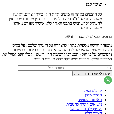
שימו לב!
כל התכנים באתר זה מוגנים תחת חוק זכויות יוצרים. "ארגון
משפחה חדשה" ו"צוואה ביולוגית" הינם סימן מסחר רשום. אין
להעתיק /להשתמש בתכני האתר ללא אישור מפורש מארגון
משפחה חדשה.
ברוכים הבאים למשפחה חדשה
משפחה חדשה מספקת פתרון להצהרה על הזוגיות שלכם! על בסיס
תצהיר משפטי שמאפשר לכם לממש את זכויותכם כידועים בציבור
(המוכרים על פי חוק). הצטרפו לרשימת הדיוור שלנו וקבלו חינם למייל את
המדריך המלא לזכויות שמעניקה לכם תעודת הזוגיות.
ידועים בציבור
הסכם ממון
ראיונות טלוויזיה
נישואים וזוגיות להטבית
אימוץ ילדים בישראל
הצוות שלנו