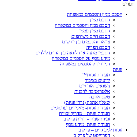
תפריט
הסכם ממון והסכמים במשפחה
הסכם ממון
הסכם ממון והסכמים במשפחה
הסכם ממון עממי
הסכם חיים משותפים
צוואה והסכמים בין יורשים
הסכם הפריה
הסכמי מתנה או הלוואה בין הורים לילדים
מידע נוסף על הסכמים במשפחה
המדריך להסכמים במשפחה
זוגיות
תעודת זוגיות™
ידועים בציבור
נישואים אזרחיים
אלטרנטיבה לרבנות
טקס אהבה
שאלון אהבה (נדרי זוגיות)
תעודת זוגיות- מאמרים ופרסומים
תעודת זוגיות – מדריך זכויות
זוגיות שניה – זוגיות פרק ב'
תעודת זוגיות- מידע נוסף
זוגיות למבוגרים – פרק ב'
הפרוייקט של פרק ב'