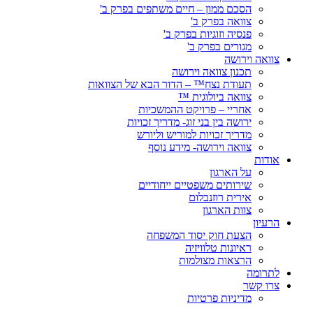
הסכם ממון – חיים משתפים בפרק ב'
צוואה בפרק ב'
פנסיה וזוגיות בפרק ב'
מגורים בפרק ב'
צוואה וירושה
תכנון צוואה וירושה
תעודת נצח™ – הדור הבא של הצוואות
צוואה ביולוגית ™
אחריי – פרויקט ההמשכיות
ירושה בין בני זוג- מדריך זכויות
מדריך זכויות למוריש וליורש
צוואה וירושה- מידע נוסף
אודות
על הארגון
שירותים משפטיים ייחודיים
אירית רוזנבלום
צוות הארגון
הרעיון
הצעת חוק יסוד המשפחה
ראיונות טלוויזיה
הרצאות מצולמות
לתרומה
צרו קשר
מדיניות פרטיות