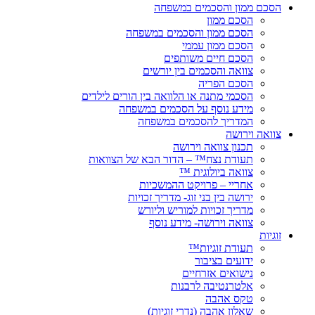
הסכם ממון והסכמים במשפחה
הסכם ממון
הסכם ממון והסכמים במשפחה
הסכם ממון עממי
הסכם חיים משותפים
צוואה והסכמים בין יורשים
הסכם הפריה
הסכמי מתנה או הלוואה בין הורים לילדים
מידע נוסף על הסכמים במשפחה
המדריך להסכמים במשפחה
צוואה וירושה
תכנון צוואה וירושה
תעודת נצח™ – הדור הבא של הצוואות
צוואה ביולוגית ™
אחריי – פרויקט ההמשכיות
ירושה בין בני זוג- מדריך זכויות
מדריך זכויות למוריש וליורש
צוואה וירושה- מידע נוסף
זוגיות
תעודת זוגיות™
ידועים בציבור
נישואים אזרחיים
אלטרנטיבה לרבנות
טקס אהבה
שאלון אהבה (נדרי זוגיות)