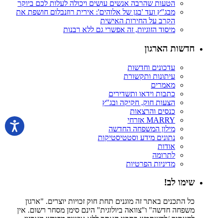
הטעות שהרבה אנשים עושים ויכולה לעלות לכם ביוקר
מבג"ץ ועד 'בגן של אלוהים': אירית רוזנבלום חושפת את
הקרב על החירות האישית
מיסוד הזוגיות, זה אפשרי גם ללא רבנות
חדשות הארגון
עדכונים וחדשות
עיתונות ותקשורת
מאמרים
כתבות וידאו ותשדירים
הצעות חוק, חקיקה ובג"ץ
כנסים והרצאות
MARRY אזרחי
מילון המשפחה החדשה
נתונים מידע וסטטיסטיקות
אודות
לתרומה
מדיניות הפרטיות
שימו לב!
כל התכנים באתר זה מוגנים תחת חוק זכויות יוצרים. "ארגון
משפחה חדשה" ו"צוואה ביולוגית" הינם סימן מסחר רשום. אין