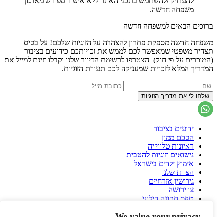
להעתיק /להשתמש בתכני האתר ללא אישור מפורש מארגון
משפחה חדשה.
ברוכים הבאים למשפחה חדשה
משפחה חדשה מספקת פתרון להצהרה על הזוגיות שלכם! על בסיס
תצהיר משפטי שמאפשר לכם לממש את זכויותכם כידועים בציבור
(המוכרים על פי חוק). הצטרפו לרשימת הדיוור שלנו וקבלו חינם למייל את
המדריך המלא לזכויות שמעניקה לכם תעודת הזוגיות.
ידועים בציבור
הסכם ממון
ראיונות טלוויזיה
נישואים וזוגיות להטבית
אימוץ ילדים בישראל
הצוות שלנו
גירושין אזרחיים
צו ירושה
טקס חתונה חילוני
הסכם גירושין
We value your privacy
פונדקאות בישראל