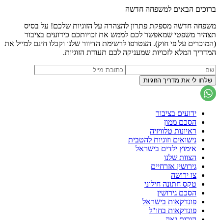
ברוכים הבאים למשפחה חדשה
משפחה חדשה מספקת פתרון להצהרה על הזוגיות שלכם! על בסיס
תצהיר משפטי שמאפשר לכם לממש את זכויותכם כידועים בציבור
(המוכרים על פי חוק). הצטרפו לרשימת הדיוור שלנו וקבלו חינם למייל את
המדריך המלא לזכויות שמעניקה לכם תעודת הזוגיות.
ידועים בציבור
הסכם ממון
ראיונות טלוויזיה
נישואים וזוגיות להטבית
אימוץ ילדים בישראל
הצוות שלנו
גירושין אזרחיים
צו ירושה
טקס חתונה חילוני
הסכם גירושין
פונדקאות בישראל
פונדקאות בחו"ל
הורות גאה