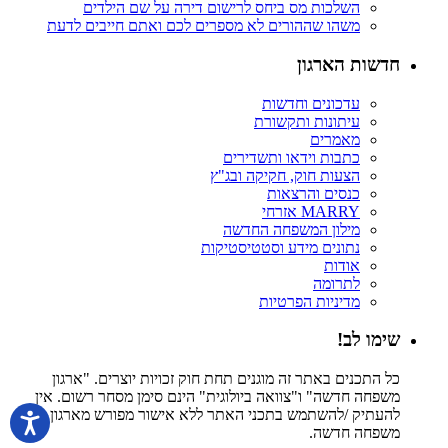
השלכות מס ביחס לרישום דירה על שם הילדים
משהו שההורים לא מספרים לכם ואתם חייבים לדעת
חדשות הארגון
עדכונים וחדשות
עיתונות ותקשורת
מאמרים
כתבות וידאו ותשדירים
הצעות חוק, חקיקה ובג"ץ
כנסים והרצאות
MARRY אזרחי
מילון המשפחה החדשה
נתונים מידע וסטטיסטיקות
אודות
לתרומה
מדיניות הפרטיות
שימו לב!
כל התכנים באתר זה מוגנים תחת חוק זכויות יוצרים. "ארגון
משפחה חדשה" ו"צוואה ביולוגית" הינם סימן מסחר רשום. אין
להעתיק /להשתמש בתכני האתר ללא אישור מפורש מארגון
משפחה חדשה.