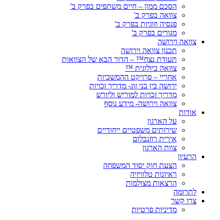
הסכם ממון – חיים משתפים בפרק ב'
צוואה בפרק ב'
פנסיה וזוגיות בפרק ב'
מגורים בפרק ב'
צוואה וירושה
תכנון צוואה וירושה
תעודת נצח™ – הדור הבא של הצוואות
צוואה ביולוגית ™
אחריי – פרויקט ההמשכיות
ירושה בין בני זוג- מדריך זכויות
מדריך זכויות למוריש וליורש
צוואה וירושה- מידע נוסף
אודות
על הארגון
שירותים משפטיים ייחודיים
אירית רוזנבלום
צוות הארגון
הרעיון
הצעת חוק יסוד המשפחה
ראיונות טלוויזיה
הרצאות מצולמות
לתרומה
צרו קשר
מדיניות פרטיות