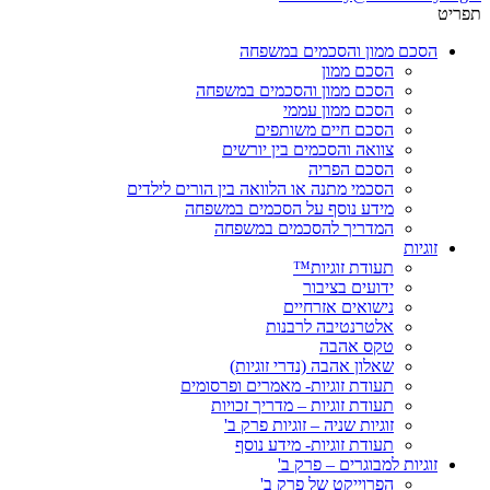
תפריט
הסכם ממון והסכמים במשפחה
הסכם ממון
הסכם ממון והסכמים במשפחה
הסכם ממון עממי
הסכם חיים משותפים
צוואה והסכמים בין יורשים
הסכם הפריה
הסכמי מתנה או הלוואה בין הורים לילדים
מידע נוסף על הסכמים במשפחה
המדריך להסכמים במשפחה
זוגיות
תעודת זוגיות™
ידועים בציבור
נישואים אזרחיים
אלטרנטיבה לרבנות
טקס אהבה
שאלון אהבה (נדרי זוגיות)
תעודת זוגיות- מאמרים ופרסומים
תעודת זוגיות – מדריך זכויות
זוגיות שניה – זוגיות פרק ב'
תעודת זוגיות- מידע נוסף
זוגיות למבוגרים – פרק ב'
הפרוייקט של פרק ב'