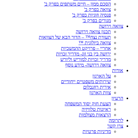
הסכם ממון – חיים משתפים בפרק ב'
צוואה בפרק ב'
פנסיה וזוגיות בפרק ב'
מגורים בפרק ב'
צוואה וירושה
תכנון צוואה וירושה
תעודת נצח™ – הדור הבא של הצוואות
צוואה ביולוגית ™
אחריי – פרויקט ההמשכיות
ירושה בין בני זוג- מדריך זכויות
מדריך זכויות למוריש וליורש
צוואה וירושה- מידע נוסף
אודות
על הארגון
שירותים משפטיים ייחודיים
אירית רוזנבלום
צוות הארגון
הרעיון
הצעת חוק יסוד המשפחה
ראיונות טלוויזיה
הרצאות מצולמות
לתרומה
צרו קשר
מדיניות פרטיות