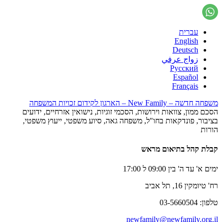
עברית
English
Deutsch
زواج عرفي
Русский
Español
Français
משפחה חדשה – New Family – הארגון לקידום זכויות המשפחה
הסכם ממון, צוואות וירושות, הסכמי זוגיות, נישואין אזרחיים, ידועים
בציבור, פונדקאות בחו"ל, משפחה גאה, סיוע משפטי, ייעוץ משפטי,
הורות
קבלת קהל בתיאום מראש
ימים א' עד ה' בין 09:00 ל 17:00
רח' טיומקין 16, תל אביב
טלפון: 03-5660504
newfamily@newfamily.org.il