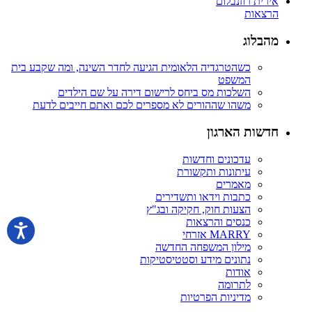
אירית רוזנבלום
הרצאות
מהבלוג
כשהטרגדיה הלאומית הגיעה לחדר השינה, ומה שקבע בית
המשפט
השלכות מס ביחס לרישום דירה על שם הילדים
משהו שההורים לא מספרים לכם ואתם חייבים לדעת
חדשות הארגון
עדכונים וחדשות
עיתונות ותקשורת
מאמרים
כתבות וידאו ותשדירים
הצעות חוק, חקיקה ובג"ץ
כנסים והרצאות
MARRY אזרחי
מילון המשפחה החדשה
נתונים מידע וסטטיסטיקות
אודות
לתרומה
מדיניות הפרטיות