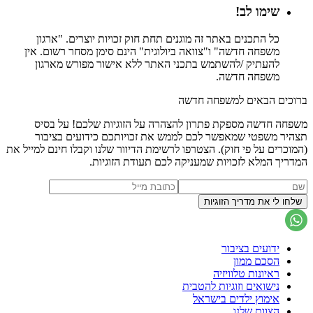
שימו לב!
כל התכנים באתר זה מוגנים תחת חוק זכויות יוצרים. "ארגון
משפחה חדשה" ו"צוואה ביולוגית" הינם סימן מסחר רשום. אין
להעתיק /להשתמש בתכני האתר ללא אישור מפורש מארגון
משפחה חדשה.
ברוכים הבאים למשפחה חדשה
משפחה חדשה מספקת פתרון להצהרה על הזוגיות שלכם! על בסיס
תצהיר משפטי שמאפשר לכם לממש את זכויותכם כידועים בציבור
(המוכרים על פי חוק). הצטרפו לרשימת הדיוור שלנו וקבלו חינם למייל את
המדריך המלא לזכויות שמעניקה לכם תעודת הזוגיות.
ידועים בציבור
הסכם ממון
ראיונות טלוויזיה
נישואים וזוגיות להטבית
אימוץ ילדים בישראל
הצוות שלנו