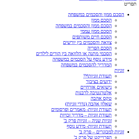
תפריט
הסכם ממון והסכמים במשפחה
הסכם ממון
הסכם ממון והסכמים במשפחה
הסכם ממון עממי
הסכם חיים משותפים
צוואה והסכמים בין יורשים
הסכם הפריה
הסכמי מתנה או הלוואה בין הורים לילדים
מידע נוסף על הסכמים במשפחה
המדריך להסכמים במשפחה
זוגיות
תעודת זוגיות™
ידועים בציבור
נישואים אזרחיים
אלטרנטיבה לרבנות
טקס אהבה
שאלון אהבה (נדרי זוגיות)
תעודת זוגיות- מאמרים ופרסומים
תעודת זוגיות – מדריך זכויות
זוגיות שניה – זוגיות פרק ב'
תעודת זוגיות- מידע נוסף
זוגיות למבוגרים – פרק ב'
הפרוייקט של פרק ב'