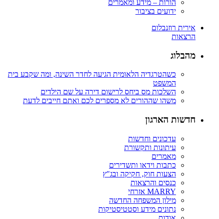
הורות – מידע ומאמרים
ידועים בציבור
אירית רוזנבלום
הרצאות
מהבלוג
כשהטרגדיה הלאומית הגיעה לחדר השינה, ומה שקבע בית
המשפט
השלכות מס ביחס לרישום דירה על שם הילדים
משהו שההורים לא מספרים לכם ואתם חייבים לדעת
חדשות הארגון
עדכונים וחדשות
עיתונות ותקשורת
מאמרים
כתבות וידאו ותשדירים
הצעות חוק, חקיקה ובג"ץ
כנסים והרצאות
MARRY אזרחי
מילון המשפחה החדשה
נתונים מידע וסטטיסטיקות
אודות