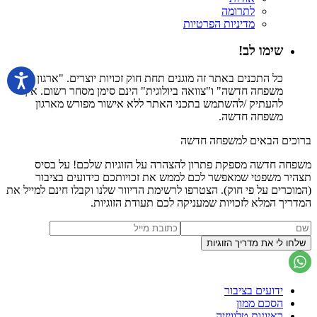
לתרומה
מדיניות הפרטיות
שימו לב!
כל התכנים באתר זה מוגנים תחת חוק זכויות יוצרים. "ארגון
משפחה חדשה" ו"צוואה ביולוגית" הינם סימן מסחר רשום. אין
להעתיק /להשתמש בתכני האתר ללא אישור מפורש מארגון
משפחה חדשה.
ברוכים הבאים למשפחה חדשה
משפחה חדשה מספקת פתרון להצהרה על הזוגיות שלכם! על בסיס
תצהיר משפטי שמאפשר לכם לממש את זכויותכם כידועים בציבור
(המוכרים על פי חוק). הצטרפו לרשימת הדיוור שלנו וקבלו חינם למייל את
המדריך המלא לזכויות שמעניקה לכם תעודת הזוגיות.
ידועים בציבור
הסכם ממון
ראיונות טלוויזיה