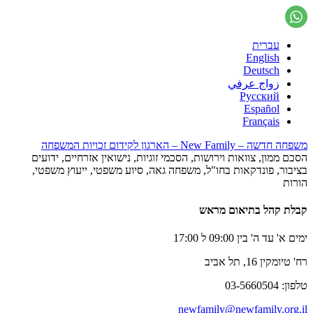
עברית
English
Deutsch
زواج عرفي
Русский
Español
Français
משפחה חדשה – New Family – הארגון לקידום זכויות המשפחה
הסכם ממון, צוואות וירושות, הסכמי זוגיות, נישואין אזרחיים, ידועים
בציבור, פונדקאות בחו"ל, משפחה גאה, סיוע משפטי, ייעוץ משפטי,
הורות
קבלת קהל בתיאום מראש
ימים א' עד ה' בין 09:00 ל 17:00
רח' טיומקין 16, תל אביב
טלפון: 03-5660504
newfamily@newfamily.org.il