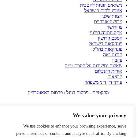
נישואים וזוגיות להטבית
אימוץ ילדים בישראל
הצוות שלנו
גירושין אזרחיים
צו ירושה
טקס חתונה חילוני
הסכם גירושין
פונדקאות בישראל
פונדקאות בחו"ל
הורות גאה
עיזבון
שאלות ותשובות על הסכם ממון
אירית רוזנבלום
הרצאות
עורך דין דיני משפחה
מרקטיזם - פרסום בגוגל / פרסום באאוטבריין
We value your privacy
We use cookies to enhance your browsing experience, serve
personalised ads or content, and analyse our traffic. By clicking