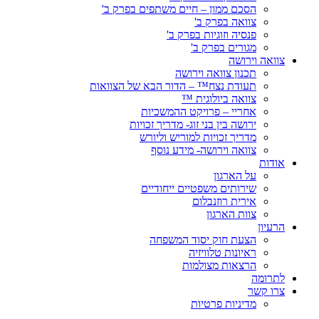
הסכם ממון – חיים משתפים בפרק ב'
צוואה בפרק ב'
פנסיה וזוגיות בפרק ב'
מגורים בפרק ב'
צוואה וירושה
תכנון צוואה וירושה
תעודת נצח™ – הדור הבא של הצוואות
צוואה ביולוגית ™
אחריי – פרויקט ההמשכיות
ירושה בין בני זוג- מדריך זכויות
מדריך זכויות למוריש וליורש
צוואה וירושה- מידע נוסף
אודות
על הארגון
שירותים משפטיים ייחודיים
אירית רוזנבלום
צוות הארגון
הרעיון
הצעת חוק יסוד המשפחה
ראיונות טלוויזיה
הרצאות מצולמות
לתרומה
צרו קשר
מדיניות פרטיות