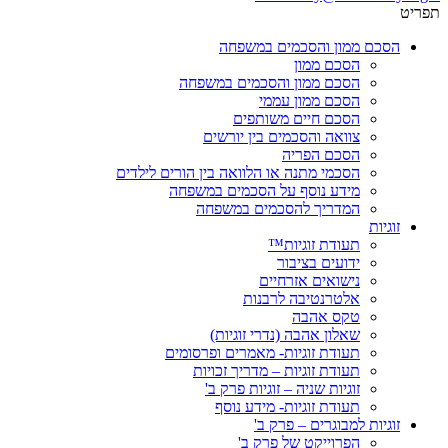
תפריט
הסכם ממון והסכמים במשפחה
הסכם ממון
הסכם ממון והסכמים במשפחה
הסכם ממון עממי
הסכם חיים משותפים
צוואה והסכמים בין יורשים
הסכם הפריה
הסכמי מתנה או הלוואה בין הורים לילדים
מידע נוסף על הסכמים במשפחה
המדריך להסכמים במשפחה
זוגיות
תעודת זוגיות™
ידועים בציבור
נישואים אזרחיים
אלטרנטיבה לרבנות
טקס אהבה
שאלון אהבה (נדרי זוגיות)
תעודת זוגיות- מאמרים ופרסומים
תעודת זוגיות – מדריך זכויות
זוגיות שניה – זוגיות פרק ב'
תעודת זוגיות- מידע נוסף
זוגיות למבוגרים – פרק ב'
הפרוייקט של פרק ב'