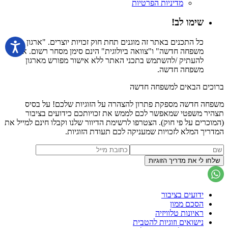
מדיניות הפרטיות
שימו לב!
כל התכנים באתר זה מוגנים תחת חוק זכויות יוצרים. "ארגון
משפחה חדשה" ו"צוואה ביולוגית" הינם סימן מסחר רשום. אין
להעתיק /להשתמש בתכני האתר ללא אישור מפורש מארגון
משפחה חדשה.
ברוכים הבאים למשפחה חדשה
משפחה חדשה מספקת פתרון להצהרה על הזוגיות שלכם! על בסיס
תצהיר משפטי שמאפשר לכם לממש את זכויותכם כידועים בציבור
(המוכרים על פי חוק). הצטרפו לרשימת הדיוור שלנו וקבלו חינם למייל את
המדריך המלא לזכויות שמעניקה לכם תעודת הזוגיות.
ידועים בציבור
הסכם ממון
ראיונות טלוויזיה
נישואים וזוגיות להטבית