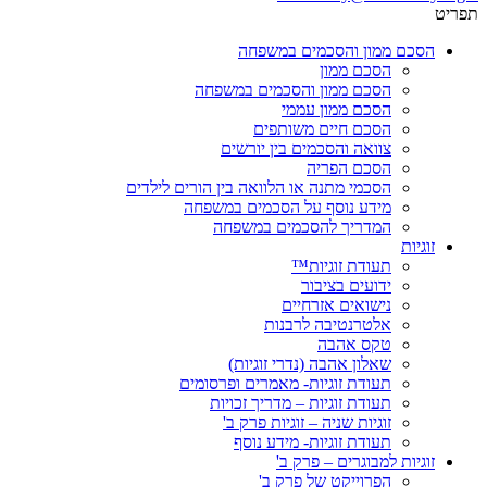
תפריט
הסכם ממון והסכמים במשפחה
הסכם ממון
הסכם ממון והסכמים במשפחה
הסכם ממון עממי
הסכם חיים משותפים
צוואה והסכמים בין יורשים
הסכם הפריה
הסכמי מתנה או הלוואה בין הורים לילדים
מידע נוסף על הסכמים במשפחה
המדריך להסכמים במשפחה
זוגיות
תעודת זוגיות™
ידועים בציבור
נישואים אזרחיים
אלטרנטיבה לרבנות
טקס אהבה
שאלון אהבה (נדרי זוגיות)
תעודת זוגיות- מאמרים ופרסומים
תעודת זוגיות – מדריך זכויות
זוגיות שניה – זוגיות פרק ב'
תעודת זוגיות- מידע נוסף
זוגיות למבוגרים – פרק ב'
הפרוייקט של פרק ב'