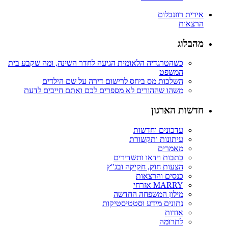
אירית רוזנבלום
הרצאות
מהבלוג
כשהטרגדיה הלאומית הגיעה לחדר השינה, ומה שקבע בית
המשפט
השלכות מס ביחס לרישום דירה על שם הילדים
משהו שההורים לא מספרים לכם ואתם חייבים לדעת
חדשות הארגון
עדכונים וחדשות
עיתונות ותקשורת
מאמרים
כתבות וידאו ותשדירים
הצעות חוק, חקיקה ובג"ץ
כנסים והרצאות
MARRY אזרחי
מילון המשפחה החדשה
נתונים מידע וסטטיסטיקות
אודות
לתרומה