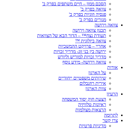
הסכם ממון – חיים משתפים בפרק ב'
צוואה בפרק ב'
פנסיה וזוגיות בפרק ב'
מגורים בפרק ב'
צוואה וירושה
תכנון צוואה וירושה
תעודת נצח™ – הדור הבא של הצוואות
צוואה ביולוגית ™
אחריי – פרויקט ההמשכיות
ירושה בין בני זוג- מדריך זכויות
מדריך זכויות למוריש וליורש
צוואה וירושה- מידע נוסף
אודות
על הארגון
שירותים משפטיים ייחודיים
אירית רוזנבלום
צוות הארגון
הרעיון
הצעת חוק יסוד המשפחה
ראיונות טלוויזיה
הרצאות מצולמות
לתרומה
צרו קשר
מדיניות פרטיות