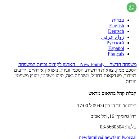
עברית
English
Deutsch
زواج عرفي
Русский
Español
Français
משפחה חדשה – New Family – הארגון לקידום זכויות המשפחה
הסכם ממון, צוואות וירושות, הסכמי זוגיות, נישואין אזרחיים, ידועים
בציבור, פונדקאות בחו"ל, משפחה גאה, סיוע משפטי, ייעוץ משפטי,
הורות
קבלת קהל בתיאום מראש
ימים א' עד ה' בין 09:00 ל 17:00
רח' טיומקין 16, תל אביב
טלפון: 03-5660504
newfamily@newfamily.org.il