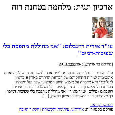
ארכיון תגית:
מלחמה בטחנת רוח
עו"ד אירית רוזנבלום: "אני מחוללת מהפכה בלי
שפיכות-דמים"
|
פורסם בתאריך:
7 באוקטובר 2013
עו"ד אירית רוזנבלום, מייסדת ומנכ"לית ארגון "משפחה חדשה", נשארת
אופטימית למרות התחזקותם של הכוחות הדתיים בארץ ■ בראיון
ל"גלובס" היא מדברת על מימוש החזון המקצועי שלה ועל חיבתה
המיוחדת לתיאטרון בובות. ניר קיפניס – גלובס © עורכת דין אירית
רוזנבלום / צילום: אמיר מאירי "אני מחוללת מהפכה בלי שפיכות-דמים",
כך מצהירה, כבר במשפט הראשון בראיון, […]
להמשך קריאה
פורסם בקטגוריות:
אודותינו
,
עיתונות ותקשורת
|
השאר תגובה