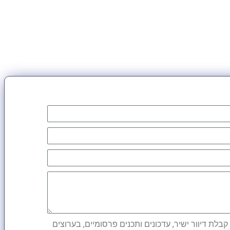
לת דיוור ישיר, עדכונים ותכנים פרסומיים, בערוצים