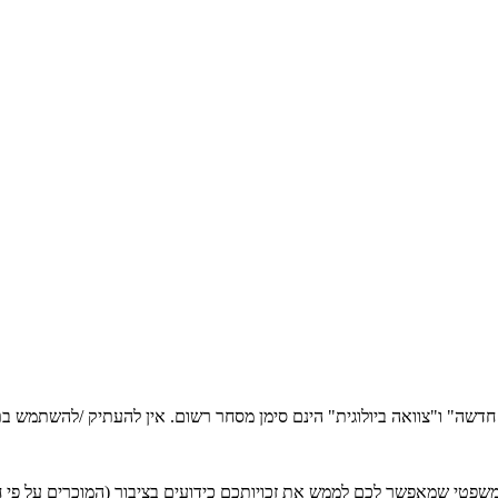
ה חדשה" ו"צוואה ביולוגית" הינם סימן מסחר רשום. אין להעתיק /להשתמש
טי שמאפשר לכם לממש את זכויותכם כידועים בציבור (המוכרים על פי חוק