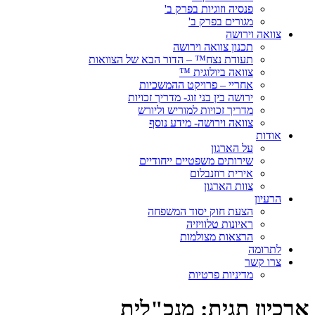
פנסיה וזוגיות בפרק ב'
מגורים בפרק ב'
צוואה וירושה
תכנון צוואה וירושה
תעודת נצח™ – הדור הבא של הצוואות
צוואה ביולוגית ™
אחריי – פרויקט ההמשכיות
ירושה בין בני זוג- מדריך זכויות
מדריך זכויות למוריש וליורש
צוואה וירושה- מידע נוסף
אודות
על הארגון
שירותים משפטיים ייחודיים
אירית רוזנבלום
צוות הארגון
הרעיון
הצעת חוק יסוד המשפחה
ראיונות טלוויזיה
הרצאות מצולמות
לתרומה
צרו קשר
מדיניות פרטיות
ארכיון תגית:
מנכ"לית