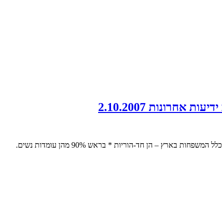
רונות 2.10.2007
העלייה בגירושין והירידה בסטיגמה הביאו למצב חדש: ישראל נמצאת במקום חמישי בעולם במספר המשפחות החד-הוריות * 122 אלף משפחות – 7% מכלל המשפחות בארץ – הן חד-הוריות * בראש 90% מהן עומדות נשים.