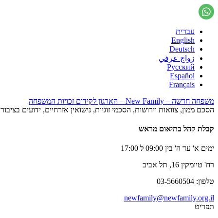
עברית
English
Deutsch
زواج عرفي
Русский
Español
Français
משפחה חדשה – New Family – הארגון לקידום זכויות המשפחה
הסכם ממון, צוואות וירושות, הסכמי זוגיות, נישואין אזרחיים, ידועים בציב
קבלת קהל בתיאום מראש
ימים א' עד ה' בין 09:00 ל 17:00
רח' טיומקין 16, תל אביב
טלפון: 03-5660504
newfamily@newfamily.org.il
תפריט