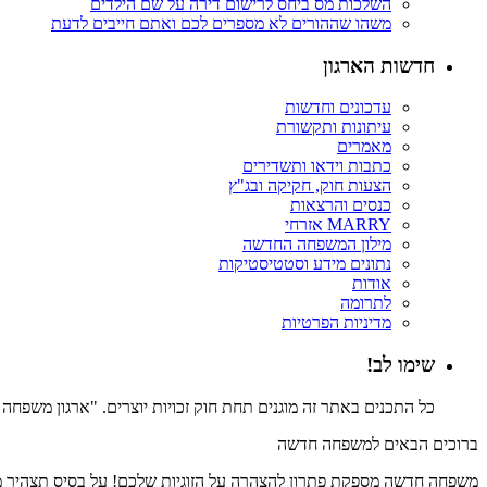
השלכות מס ביחס לרישום דירה על שם הילדים
משהו שההורים לא מספרים לכם ואתם חייבים לדעת
חדשות הארגון
עדכונים וחדשות
עיתונות ותקשורת
מאמרים
כתבות וידאו ותשדירים
הצעות חוק, חקיקה ובג"ץ
כנסים והרצאות
MARRY אזרחי
מילון המשפחה החדשה
נתונים מידע וסטטיסטיקות
אודות
לתרומה
מדיניות הפרטיות
שימו לב!
כל התכנים באתר זה מוגנים תחת חוק זכויות יוצרים. "ארגון משפח
ברוכים הבאים למשפחה חדשה
משפחה חדשה מספקת פתרון להצהרה על הזוגיות שלכם! על בסיס תצהיר משפ