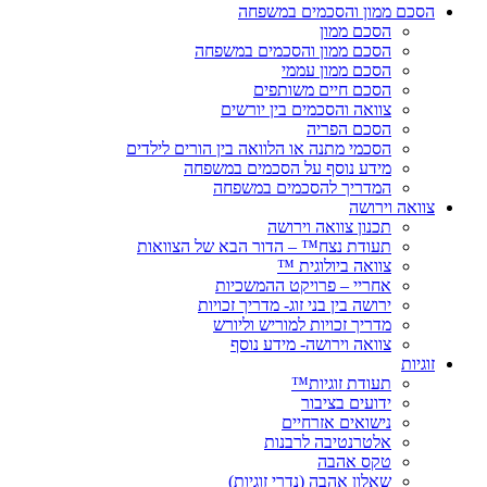
הסכם ממון והסכמים במשפחה
הסכם ממון
הסכם ממון והסכמים במשפחה
הסכם ממון עממי
הסכם חיים משותפים
צוואה והסכמים בין יורשים
הסכם הפריה
הסכמי מתנה או הלוואה בין הורים לילדים
מידע נוסף על הסכמים במשפחה
המדריך להסכמים במשפחה
צוואה וירושה
תכנון צוואה וירושה
תעודת נצח™ – הדור הבא של הצוואות
צוואה ביולוגית ™
אחריי – פרויקט ההמשכיות
ירושה בין בני זוג- מדריך זכויות
מדריך זכויות למוריש וליורש
צוואה וירושה- מידע נוסף
זוגיות
תעודת זוגיות™
ידועים בציבור
נישואים אזרחיים
אלטרנטיבה לרבנות
טקס אהבה
שאלון אהבה (נדרי זוגיות)