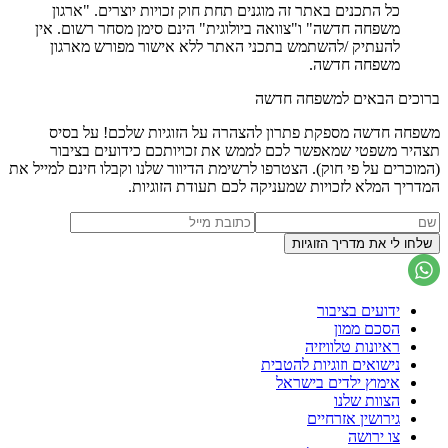
כל התכנים באתר זה מוגנים תחת חוק זכויות יוצרים. "ארגון
משפחה חדשה" ו"צוואה ביולוגית" הינם סימן מסחר רשום. אין
להעתיק /להשתמש בתכני האתר ללא אישור מפורש מארגון
משפחה חדשה.
ברוכים הבאים למשפחה חדשה
משפחה חדשה מספקת פתרון להצהרה על הזוגיות שלכם! על בסיס
תצהיר משפטי שמאפשר לכם לממש את זכויותכם כידועים בציבור
(המוכרים על פי חוק). הצטרפו לרשימת הדיוור שלנו וקבלו חינם למייל את
המדריך המלא לזכויות שמעניקה לכם תעודת הזוגיות.
ידועים בציבור
הסכם ממון
ראיונות טלוויזיה
נישואים וזוגיות להטבית
אימוץ ילדים בישראל
הצוות שלנו
גירושין אזרחיים
צו ירושה