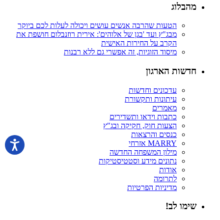
מהבלוג
הטעות שהרבה אנשים עושים ויכולה לעלות לכם ביוקר
מבג"ץ ועד 'בגן של אלוהים': אירית רוזנבלום חושפת את
הקרב על החירות האישית
מיסוד הזוגיות, זה אפשרי גם ללא רבנות
חדשות הארגון
עדכונים וחדשות
עיתונות ותקשורת
מאמרים
כתבות וידאו ותשדירים
הצעות חוק, חקיקה ובג"ץ
כנסים והרצאות
MARRY אזרחי
מילון המשפחה החדשה
נתונים מידע וסטטיסטיקות
אודות
לתרומה
מדיניות הפרטיות
שימו לב!