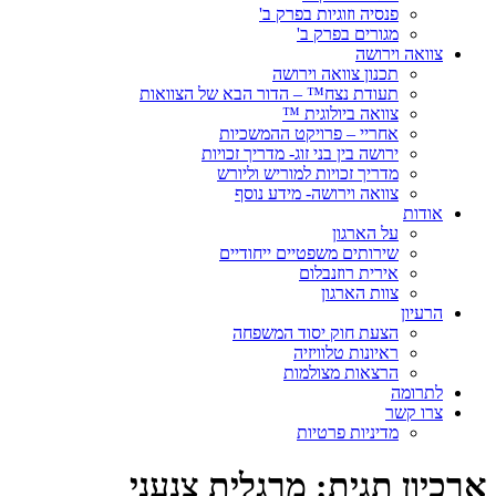
פנסיה וזוגיות בפרק ב'
מגורים בפרק ב'
צוואה וירושה
תכנון צוואה וירושה
תעודת נצח™ – הדור הבא של הצוואות
צוואה ביולוגית ™
אחריי – פרויקט ההמשכיות
ירושה בין בני זוג- מדריך זכויות
מדריך זכויות למוריש וליורש
צוואה וירושה- מידע נוסף
אודות
על הארגון
שירותים משפטיים ייחודיים
אירית רוזנבלום
צוות הארגון
הרעיון
הצעת חוק יסוד המשפחה
ראיונות טלוויזיה
הרצאות מצולמות
לתרומה
צרו קשר
מדיניות פרטיות
ארכיון תגית:
מרגלית צנעני