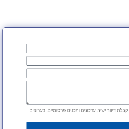
לת דיוור ישיר, עדכונים ותכנים פרסומיים, בערוצים