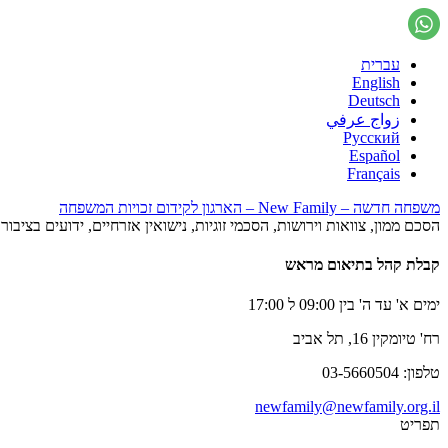
עברית
English
Deutsch
زواج عرفي
Русский
Español
Français
משפחה חדשה – New Family – הארגון לקידום זכויות המשפחה
הסכם ממון, צוואות וירושות, הסכמי זוגיות, נישואין אזרחיים, ידועים בציב
קבלת קהל בתיאום מראש
ימים א' עד ה' בין 09:00 ל 17:00
רח' טיומקין 16, תל אביב
טלפון: 03-5660504
newfamily@newfamily.org.il
תפריט