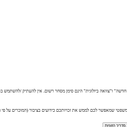
ה חדשה" ו"צוואה ביולוגית" הינם סימן מסחר רשום. אין להעתיק /להשתמש
טי שמאפשר לכם לממש את זכויותכם כידועים בציבור (המוכרים על פי חוק