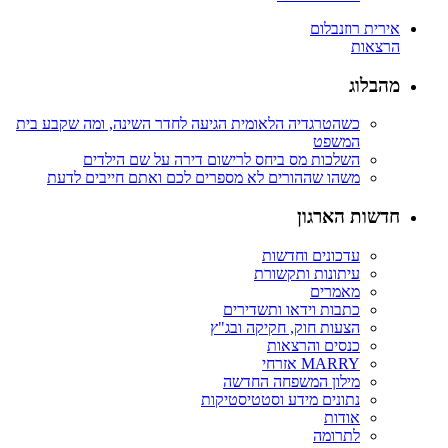
אירית רוזנבלום
הרצאות
מהבלוג
כשהטרגדיה הלאומית הגיעה לחדר השינה, ומה שקבע בית
המשפט
השלכות מס ביחס לרישום דירה על שם הילדים
משהו שההורים לא מספרים לכם ואתם חייבים לדעת
חדשות הארגון
עדכונים וחדשות
עיתונות ותקשורת
מאמרים
כתבות וידאו ותשדירים
הצעות חוק, חקיקה ובג"ץ
כנסים והרצאות
MARRY אזרחי
מילון המשפחה החדשה
נתונים מידע וסטטיסטיקות
אודות
לתרומה