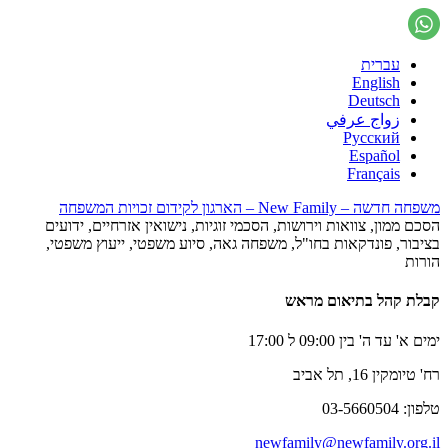
עברית
English
Deutsch
زواج عرفي
Русский
Español
Français
משפחה חדשה – New Family – הארגון לקידום זכויות המשפחה
הסכם ממון, צוואות וירושות, הסכמי זוגיות, נישואין אזרחיים, ידועים
בציבור, פונדקאות בחו"ל, משפחה גאה, סיוע משפטי, ייעוץ משפטי,
הורות
קבלת קהל בתיאום מראש
ימים א' עד ה' בין 09:00 ל 17:00
רח' טיומקין 16, תל אביב
טלפון: 03-5660504
newfamily@newfamily.org.il