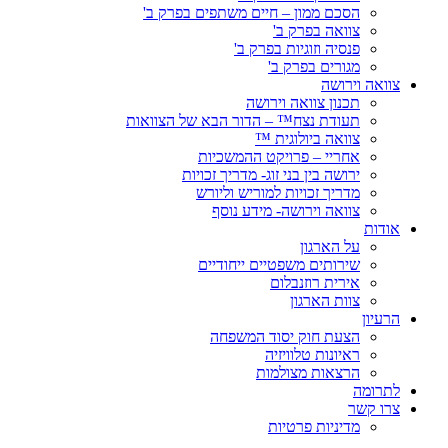
הסכם ממון – חיים משתפים בפרק ב'
צוואה בפרק ב'
פנסיה וזוגיות בפרק ב'
מגורים בפרק ב'
צוואה וירושה
תכנון צוואה וירושה
תעודת נצח™ – הדור הבא של הצוואות
צוואה ביולוגית ™
אחריי – פרויקט ההמשכיות
ירושה בין בני זוג- מדריך זכויות
מדריך זכויות למוריש וליורש
צוואה וירושה- מידע נוסף
אודות
על הארגון
שירותים משפטיים ייחודיים
אירית רוזנבלום
צוות הארגון
הרעיון
הצעת חוק יסוד המשפחה
ראיונות טלוויזיה
הרצאות מצולמות
לתרומה
צרו קשר
מדיניות פרטיות