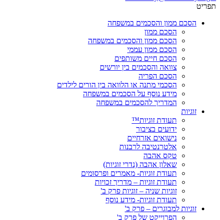
תפריט
הסכם ממון והסכמים במשפחה
הסכם ממון
הסכם ממון והסכמים במשפחה
הסכם ממון עממי
הסכם חיים משותפים
צוואה והסכמים בין יורשים
הסכם הפריה
הסכמי מתנה או הלוואה בין הורים לילדים
מידע נוסף על הסכמים במשפחה
המדריך להסכמים במשפחה
זוגיות
תעודת זוגיות™
ידועים בציבור
נישואים אזרחיים
אלטרנטיבה לרבנות
טקס אהבה
שאלון אהבה (נדרי זוגיות)
תעודת זוגיות- מאמרים ופרסומים
תעודת זוגיות – מדריך זכויות
זוגיות שניה – זוגיות פרק ב'
תעודת זוגיות- מידע נוסף
זוגיות למבוגרים – פרק ב'
הפרוייקט של פרק ב'