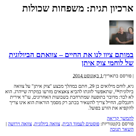
ארכיון תגית:
משפחות שכולות
במותם ציוו לנו את החיים – צוואתם הביולוגית
של לוחמי צוק איתן
|
פורסם בתאריך:
1 באוגוסט 2014
גיא, לוחם מילואים בן 29, חתם במהלך מבצע "צוק איתן" על צוואה
ביולוגית™, שתאפשר לזוגתו להביא צאצאים מזרעו במקרה שייהרג. הוא
לא לבד: מדובר בתופעה שמתרחבת בשבועות האחרונים, עו"ד אירית
רוזנבלום, החייל צריך להשאיר בכתב רק מסמך הוראות הוא אינו צריך
להקפיא את הזרע בפועל.
להמשך קריאה
פורסם בקטגוריות:
פוסטים לעמוד הבית
,
צוואה ביולוגית
,
צוואה וירושה
|
השאר תגובה