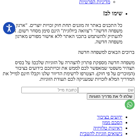
מדיניות הפרטיות
שימו לב!
כל התכנים באתר זה מוגנים תחת חוק זכויות יוצרים. "ארגון
משפחה חדשה" ו"צוואה ביולוגית" הינם סימן מסחר רשום. אין
להעתיק /להשתמש בתכני האתר ללא אישור מפורש מארגון
משפחה חדשה.
ברוכים הבאים למשפחה חדשה
משפחה חדשה מספקת פתרון להצהרה על הזוגיות שלכם! על בסיס
תצהיר משפטי שמאפשר לכם לממש את זכויותכם כידועים בציבור
(המוכרים על פי חוק). הצטרפו לרשימת הדיוור שלנו וקבלו חינם למייל את
המדריך המלא לזכויות שמעניקה לכם תעודת הזוגיות.
ידועים בציבור
הסכם ממון
ראיונות טלוויזיה
נישואים וזוגיות להטבית