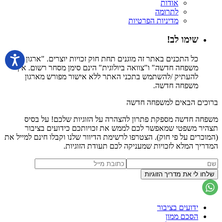
אודות
לתרומה
מדיניות הפרטיות
שימו לב!
כל התכנים באתר זה מוגנים תחת חוק זכויות יוצרים. "ארגון
משפחה חדשה" ו"צוואה ביולוגית" הינם סימן מסחר רשום. אין
להעתיק /להשתמש בתכני האתר ללא אישור מפורש מארגון
משפחה חדשה.
ברוכים הבאים למשפחה חדשה
משפחה חדשה מספקת פתרון להצהרה על הזוגיות שלכם! על בסיס
תצהיר משפטי שמאפשר לכם לממש את זכויותכם כידועים בציבור
(המוכרים על פי חוק). הצטרפו לרשימת הדיוור שלנו וקבלו חינם למייל את
המדריך המלא לזכויות שמעניקה לכם תעודת הזוגיות.
ידועים בציבור
הסכם ממון