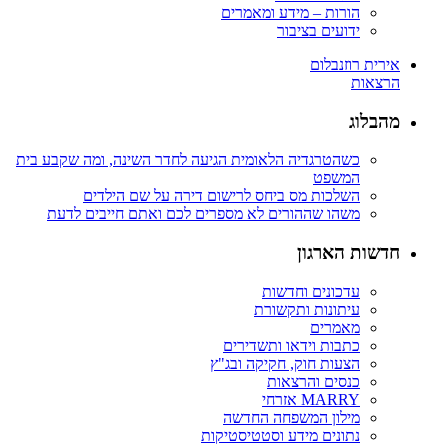
הורות – מידע ומאמרים
ידועים בציבור
אירית רוזנבלום
הרצאות
מהבלוג
כשהטרגדיה הלאומית הגיעה לחדר השינה, ומה שקבע בית
המשפט
השלכות מס ביחס לרישום דירה על שם הילדים
משהו שההורים לא מספרים לכם ואתם חייבים לדעת
חדשות הארגון
עדכונים וחדשות
עיתונות ותקשורת
מאמרים
כתבות וידאו ותשדירים
הצעות חוק, חקיקה ובג"ץ
כנסים והרצאות
MARRY אזרחי
מילון המשפחה החדשה
נתונים מידע וסטטיסטיקות