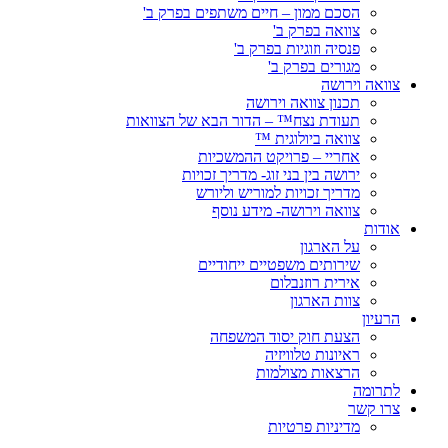
הסכם ממון – חיים משתפים בפרק ב'
צוואה בפרק ב'
פנסיה וזוגיות בפרק ב'
מגורים בפרק ב'
צוואה וירושה
תכנון צוואה וירושה
תעודת נצח™ – הדור הבא של הצוואות
צוואה ביולוגית ™
אחריי – פרויקט ההמשכיות
ירושה בין בני זוג- מדריך זכויות
מדריך זכויות למוריש וליורש
צוואה וירושה- מידע נוסף
אודות
על הארגון
שירותים משפטיים ייחודיים
אירית רוזנבלום
צוות הארגון
הרעיון
הצעת חוק יסוד המשפחה
ראיונות טלוויזיה
הרצאות מצולמות
לתרומה
צרו קשר
מדיניות פרטיות