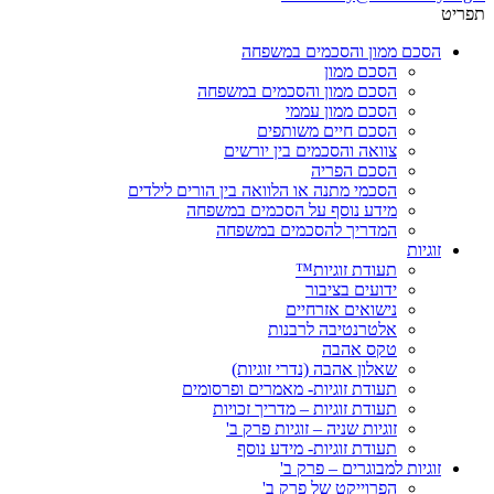
תפריט
הסכם ממון והסכמים במשפחה
הסכם ממון
הסכם ממון והסכמים במשפחה
הסכם ממון עממי
הסכם חיים משותפים
צוואה והסכמים בין יורשים
הסכם הפריה
הסכמי מתנה או הלוואה בין הורים לילדים
מידע נוסף על הסכמים במשפחה
המדריך להסכמים במשפחה
זוגיות
תעודת זוגיות™
ידועים בציבור
נישואים אזרחיים
אלטרנטיבה לרבנות
טקס אהבה
שאלון אהבה (נדרי זוגיות)
תעודת זוגיות- מאמרים ופרסומים
תעודת זוגיות – מדריך זכויות
זוגיות שניה – זוגיות פרק ב'
תעודת זוגיות- מידע נוסף
זוגיות למבוגרים – פרק ב'
הפרוייקט של פרק ב'