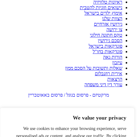
ראיונות טלוויזיה
נישואים וזוגיות להטבית
אימוץ ילדים בישראל
הצוות שלנו
גירושין אזרחיים
צו ירושה
טקס חתונה חילוני
הסכם גירושין
פונדקאות בישראל
פונדקאות בחו"ל
הורות גאה
עיזבון
שאלות ותשובות על הסכם ממון
אירית רוזנבלום
הרצאות
עורך דין דיני משפחה
מרקטיזם - פרסום בגוגל / פרסום באאוטבריין
We value your privacy
We use cookies to enhance your browsing experience, serve
personalised ads or content, and analyse our traffic. By clicking