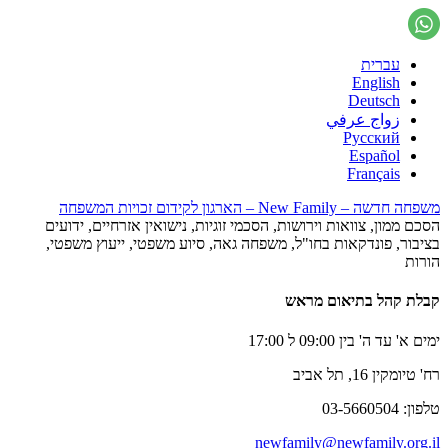
עברית
English
Deutsch
زواج عرفي
Русский
Español
Français
משפחה חדשה – New Family – הארגון לקידום זכויות המשפחה
הסכם ממון, צוואות וירושות, הסכמי זוגיות, נישואין אזרחיים, ידועים
בציבור, פונדקאות בחו"ל, משפחה גאה, סיוע משפטי, ייעוץ משפטי,
הורות
קבלת קהל בתיאום מראש
ימים א' עד ה' בין 09:00 ל 17:00
רח' טיומקין 16, תל אביב
טלפון: 03-5660504
newfamily@newfamily.org.il