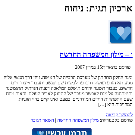
ארכיון תגית:
ניחוח
ו – מילון המשפחה החדשה
|
פורסם בתאריך:
15 במרץ 2007
וגינה החלק התחתון של מערכת הרבייה של האישה. זוהי דרך המשי אליה
מגיע תא הזרע ועושה דרכו עד לביצית שם יפגשו, יתעברו וייצרו חיים
חדשים. כעבור תשעה ירחים תושלם המלאכה דפנות הנרתיק תתגמשנה
ותימתחנה על מנת לאפשר מעבר של התינוק לאוויר העולם. ודאות מונח
שעם התפתחות החיים המודרניים, כמעט ואינו קיים בחיי הזוגיות.
המחויבות היא […]
להמשך קריאה
פורסם בקטגוריות:
מילון המשפחה החדשה
|
השאר תגובה