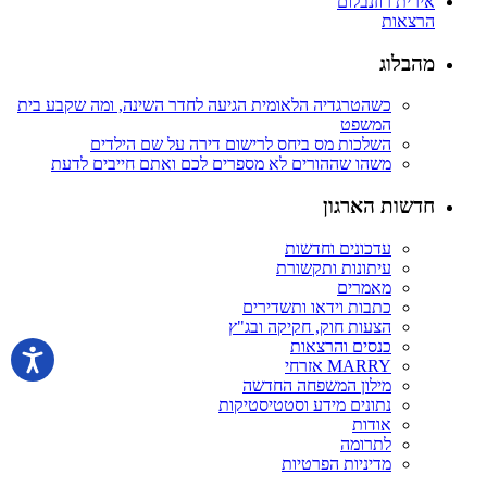
אירית רוזנבלום
הרצאות
מהבלוג
כשהטרגדיה הלאומית הגיעה לחדר השינה, ומה שקבע בית
המשפט
השלכות מס ביחס לרישום דירה על שם הילדים
משהו שההורים לא מספרים לכם ואתם חייבים לדעת
חדשות הארגון
עדכונים וחדשות
עיתונות ותקשורת
מאמרים
כתבות וידאו ותשדירים
הצעות חוק, חקיקה ובג"ץ
כנסים והרצאות
MARRY אזרחי
מילון המשפחה החדשה
נתונים מידע וסטטיסטיקות
אודות
לתרומה
מדיניות הפרטיות