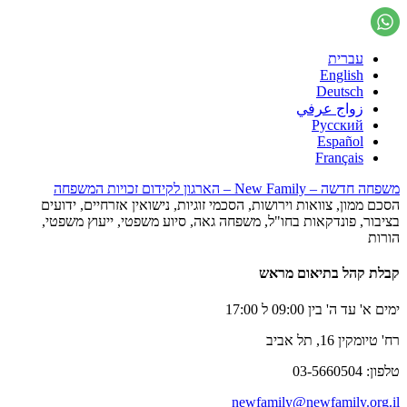
עברית
English
Deutsch
زواج عرفي
Русский
Español
Français
משפחה חדשה – New Family – הארגון לקידום זכויות המשפחה
הסכם ממון, צוואות וירושות, הסכמי זוגיות, נישואין אזרחיים, ידועים
בציבור, פונדקאות בחו"ל, משפחה גאה, סיוע משפטי, ייעוץ משפטי,
הורות
קבלת קהל בתיאום מראש
ימים א' עד ה' בין 09:00 ל 17:00
רח' טיומקין 16, תל אביב
טלפון: 03-5660504
newfamily@newfamily.org.il