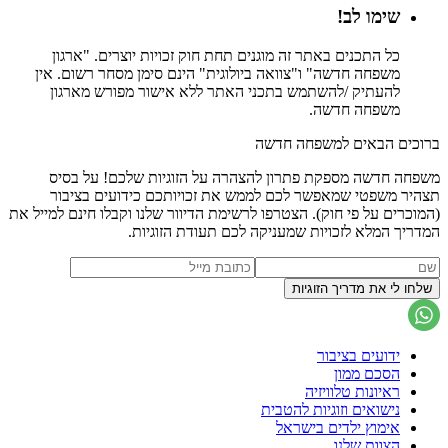
שימו לב!
כל התכנים באתר זה מוגנים תחת חוק זכויות יוצרים. "ארגון
משפחה חדשה" ו"צוואה ביולוגית" הינם סימן מסחר רשום. אין
להעתיק /להשתמש בתכני האתר ללא אישור מפורש מארגון
משפחה חדשה.
ברוכים הבאים למשפחה חדשה
משפחה חדשה מספקת פתרון להצהרה על הזוגיות שלכם! על בסיס
תצהיר משפטי שמאפשר לכם לממש את זכויותכם כידועים בציבור
(המוכרים על פי חוק). הצטרפו לרשימת הדיוור שלנו וקבלו חינם למייל את
המדריך המלא לזכויות שמעניקה לכם תעודת הזוגיות.
ידועים בציבור
הסכם ממון
ראיונות טלוויזיה
נישואים וזוגיות להטבית
אימוץ ילדים בישראל
הצוות שלנו