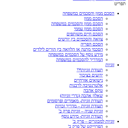
תפריט
הסכם ממון והסכמים במשפחה
הסכם ממון
הסכם ממון והסכמים במשפחה
הסכם ממון עממי
הסכם חיים משותפים
צוואה והסכמים בין יורשים
הסכם הפריה
הסכמי מתנה או הלוואה בין הורים לילדים
מידע נוסף על הסכמים במשפחה
המדריך להסכמים במשפחה
זוגיות
תעודת זוגיות™
ידועים בציבור
נישואים אזרחיים
אלטרנטיבה לרבנות
טקס אהבה
שאלון אהבה (נדרי זוגיות)
תעודת זוגיות- מאמרים ופרסומים
תעודת זוגיות – מדריך זכויות
זוגיות שניה – זוגיות פרק ב'
תעודת זוגיות- מידע נוסף
זוגיות למבוגרים – פרק ב'
הפרוייקט של פרק ב'