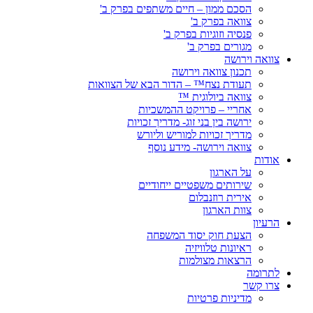
הסכם ממון – חיים משתפים בפרק ב'
צוואה בפרק ב'
פנסיה וזוגיות בפרק ב'
מגורים בפרק ב'
צוואה וירושה
תכנון צוואה וירושה
תעודת נצח™ – הדור הבא של הצוואות
צוואה ביולוגית ™
אחריי – פרויקט ההמשכיות
ירושה בין בני זוג- מדריך זכויות
מדריך זכויות למוריש וליורש
צוואה וירושה- מידע נוסף
אודות
על הארגון
שירותים משפטיים ייחודיים
אירית רוזנבלום
צוות הארגון
הרעיון
הצעת חוק יסוד המשפחה
ראיונות טלוויזיה
הרצאות מצולמות
לתרומה
צרו קשר
מדיניות פרטיות