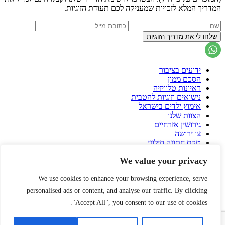
המדריך המלא לזכויות שמעניקה לכם תעודת הזוגיות.
ידועים בציבור
הסכם ממון
ראיונות טלוויזיה
נישואים וזוגיות להטבית
אימוץ ילדים בישראל
הצוות שלנו
גירושין אזרחיים
צו ירושה
טקס חתונה חילוני
הסכם גירושין
We value your privacy
פונדקאות בישראל
פונדקאות בחו"ל
הורות גאה
We use cookies to enhance your browsing experience, serve
עיזבון
personalised ads or content, and analyse our traffic. By clicking
שאלות ותשובות על הסכם ממון
"Accept All", you consent to our use of cookies.
אירית רוזנבלום
הרצאות
עורך דין דיני משפחה