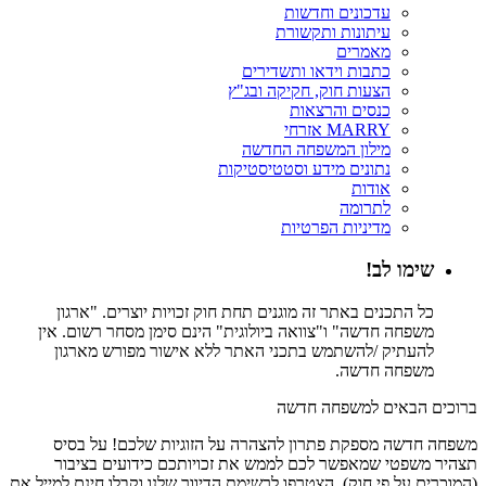
עדכונים וחדשות
עיתונות ותקשורת
מאמרים
כתבות וידאו ותשדירים
הצעות חוק, חקיקה ובג"ץ
כנסים והרצאות
MARRY אזרחי
מילון המשפחה החדשה
נתונים מידע וסטטיסטיקות
אודות
לתרומה
מדיניות הפרטיות
שימו לב!
כל התכנים באתר זה מוגנים תחת חוק זכויות יוצרים. "ארגון
משפחה חדשה" ו"צוואה ביולוגית" הינם סימן מסחר רשום. אין
להעתיק /להשתמש בתכני האתר ללא אישור מפורש מארגון
משפחה חדשה.
ברוכים הבאים למשפחה חדשה
משפחה חדשה מספקת פתרון להצהרה על הזוגיות שלכם! על בסיס
תצהיר משפטי שמאפשר לכם לממש את זכויותכם כידועים בציבור
(המוכרים על פי חוק). הצטרפו לרשימת הדיוור שלנו וקבלו חינם למייל את