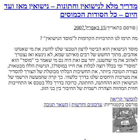
מדריך מלא לנישואין וחתונות – נישואין מאז ועד
היום – כל הסודות הכמוסים
|
פורסם בתאריך:
15 באפריל 2007
מה תרמו לנו התרבויות הקדומות ל"מוסד הנישואין" ?
מוסד הנישואין הוא הביטוי לרצון הטבעי שלנו להשיג את מי שאנחנו
אוהבים, מתוך החשש של רבים מאיתנו שמא, לא נינשא ואז נצטרך
לאהוב את מי שהשגנו, יחד עם זאת היה גם מי שאמר כי "מוסד" הוא
"מוסד" ומי בכלל רוצה לבלות את חייו במוסד?!, הגישות הללו מבטאות,
בצורה הטובה ביותר, את החשיבות הבלתי מבוטלת של הצורך להסדיר
את מערכות היחסים שלנו בדרך כלשהי. כך קרה שהמעשה הרשמי של
הנישואין הוא ההחתנה, החתונה, כרוכה בדרך כלל בטכס או התחייבות
חוזית המהווה הצהרה רשמית של החיבור בין בני הזוג.
להמשך קריאה
פורסם בקטגוריות:
עדכונים וחדשות
|
השאר תגובה