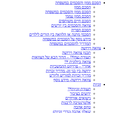
הסכם ממון והסכמים במשפחה
הסכם ממון
הסכם ממון והסכמים במשפחה
הסכם ממון עממי
הסכם חיים משותפים
צוואה והסכמים בין יורשים
הסכם הפריה
הסכמי מתנה או הלוואה בין הורים לילדים
מידע נוסף על הסכמים במשפחה
המדריך להסכמים במשפחה
צוואה וירושה
תכנון צוואה וירושה
תעודת נצח™ – הדור הבא של הצוואות
צוואה ביולוגית ™
אחריי – פרויקט ההמשכיות
ירושה בין בני זוג- מדריך זכויות
מדריך זכויות למוריש וליורש
צוואה וירושה- מידע נוסף
זוגיות
תעודת זוגיות™
ידועים בציבור
נישואים אזרחיים
אלטרנטיבה לרבנות
טקס אהבה
שאלון אהבה (נדרי זוגיות)