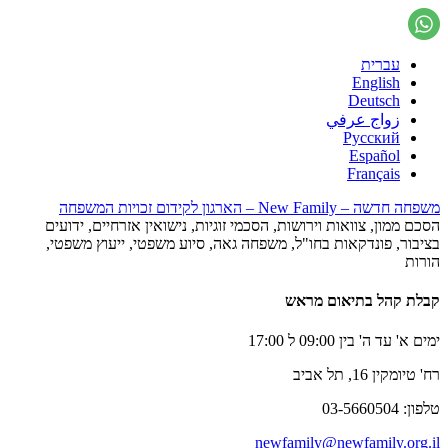
עברית
English
Deutsch
زواج عرفي
Русский
Español
Français
משפחה חדשה – New Family – הארגון לקידום זכויות המשפחה
הסכם ממון, צוואות וירושות, הסכמי זוגיות, נישואין אזרחיים, ידועים
בציבור, פונדקאות בחו"ל, משפחה גאה, סיוע משפטי, ייעוץ משפטי,
הורות
קבלת קהל בתיאום מראש
ימים א' עד ה' בין 09:00 ל 17:00
רח' טיומקין 16, תל אביב
טלפון: 03-5660504
newfamily@newfamily.org.il