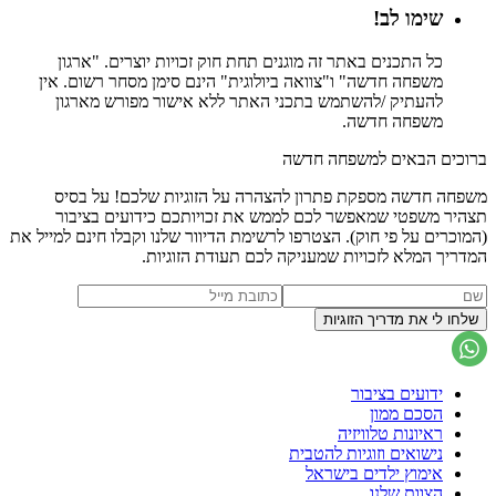
שימו לב!
כל התכנים באתר זה מוגנים תחת חוק זכויות יוצרים. "ארגון
משפחה חדשה" ו"צוואה ביולוגית" הינם סימן מסחר רשום. אין
להעתיק /להשתמש בתכני האתר ללא אישור מפורש מארגון
משפחה חדשה.
ברוכים הבאים למשפחה חדשה
משפחה חדשה מספקת פתרון להצהרה על הזוגיות שלכם! על בסיס
תצהיר משפטי שמאפשר לכם לממש את זכויותכם כידועים בציבור
(המוכרים על פי חוק). הצטרפו לרשימת הדיוור שלנו וקבלו חינם למייל את
המדריך המלא לזכויות שמעניקה לכם תעודת הזוגיות.
ידועים בציבור
הסכם ממון
ראיונות טלוויזיה
נישואים וזוגיות להטבית
אימוץ ילדים בישראל
הצוות שלנו