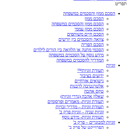
תפריט
הסכם ממון והסכמים במשפחה
הסכם ממון
הסכם ממון והסכמים במשפחה
הסכם ממון עממי
הסכם חיים משותפים
צוואה והסכמים בין יורשים
הסכם הפריה
הסכמי מתנה או הלוואה בין הורים לילדים
מידע נוסף על הסכמים במשפחה
המדריך להסכמים במשפחה
זוגיות
תעודת זוגיות™
ידועים בציבור
נישואים אזרחיים
אלטרנטיבה לרבנות
טקס אהבה
שאלון אהבה (נדרי זוגיות)
תעודת זוגיות- מאמרים ופרסומים
תעודת זוגיות – מדריך זכויות
זוגיות שניה – זוגיות פרק ב'
תעודת זוגיות- מידע נוסף
זוגיות למבוגרים – פרק ב'
הפרוייקט של פרק ב'