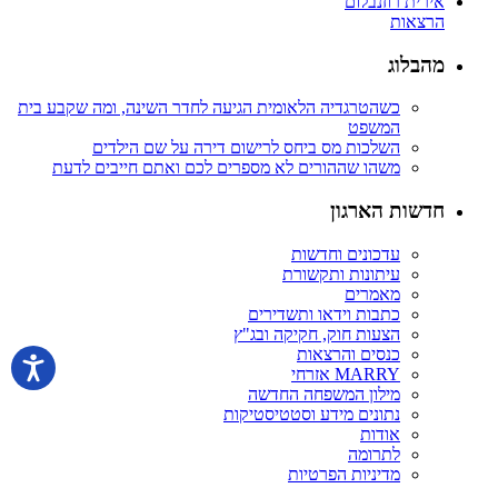
אירית רוזנבלום
הרצאות
מהבלוג
כשהטרגדיה הלאומית הגיעה לחדר השינה, ומה שקבע בית
המשפט
השלכות מס ביחס לרישום דירה על שם הילדים
משהו שההורים לא מספרים לכם ואתם חייבים לדעת
חדשות הארגון
עדכונים וחדשות
עיתונות ותקשורת
מאמרים
כתבות וידאו ותשדירים
הצעות חוק, חקיקה ובג"ץ
כנסים והרצאות
MARRY אזרחי
מילון המשפחה החדשה
נתונים מידע וסטטיסטיקות
אודות
לתרומה
מדיניות הפרטיות