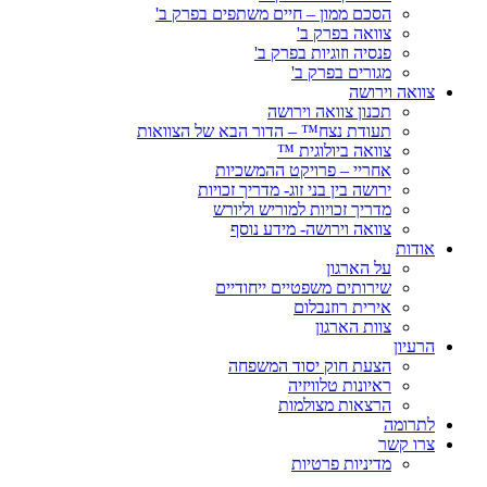
הסכם ממון – חיים משתפים בפרק ב'
צוואה בפרק ב'
פנסיה וזוגיות בפרק ב'
מגורים בפרק ב'
צוואה וירושה
תכנון צוואה וירושה
תעודת נצח™ – הדור הבא של הצוואות
צוואה ביולוגית ™
אחריי – פרויקט ההמשכיות
ירושה בין בני זוג- מדריך זכויות
מדריך זכויות למוריש וליורש
צוואה וירושה- מידע נוסף
אודות
על הארגון
שירותים משפטיים ייחודיים
אירית רוזנבלום
צוות הארגון
הרעיון
הצעת חוק יסוד המשפחה
ראיונות טלוויזיה
הרצאות מצולמות
לתרומה
צרו קשר
מדיניות פרטיות