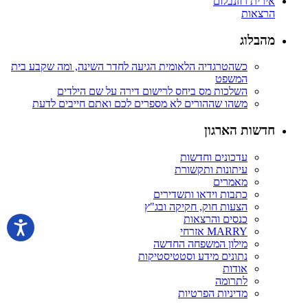
אירית רוזנבלום
הרצאות
מהבלוג
כשהטרגדיה הלאומית הגיעה לחדר השינה, ומה שקבע בית
המשפט
השלכות מס ביחס לרישום דירה על שם הילדים
משהו שההורים לא מספרים לכם ואתם חייבים לדעת
חדשות הארגון
עדכונים וחדשות
עיתונות ותקשורת
מאמרים
כתבות וידאו ותשדירים
הצעות חוק, חקיקה ובג"ץ
כנסים והרצאות
MARRY אזרחי
מילון המשפחה החדשה
נתונים מידע וסטטיסטיקות
אודות
לתרומה
מדיניות הפרטיות