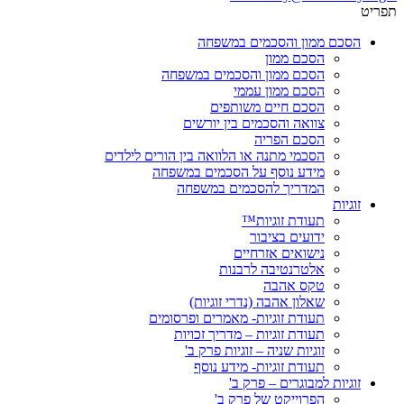
תפריט
הסכם ממון והסכמים במשפחה
הסכם ממון
הסכם ממון והסכמים במשפחה
הסכם ממון עממי
הסכם חיים משותפים
צוואה והסכמים בין יורשים
הסכם הפריה
הסכמי מתנה או הלוואה בין הורים לילדים
מידע נוסף על הסכמים במשפחה
המדריך להסכמים במשפחה
זוגיות
תעודת זוגיות™
ידועים בציבור
נישואים אזרחיים
אלטרנטיבה לרבנות
טקס אהבה
שאלון אהבה (נדרי זוגיות)
תעודת זוגיות- מאמרים ופרסומים
תעודת זוגיות – מדריך זכויות
זוגיות שניה – זוגיות פרק ב'
תעודת זוגיות- מידע נוסף
זוגיות למבוגרים – פרק ב'
הפרוייקט של פרק ב'