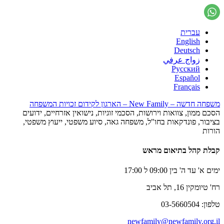
עברית
English
Deutsch
زواج عرفي
Русский
Español
Français
משפחה חדשה – New Family – הארגון לקידום זכויות המשפחה
הסכם ממון, צוואות וירושות, הסכמי זוגיות, נישואין אזרחיים, ידועים
בציבור, פונדקאות בחו"ל, משפחה גאה, סיוע משפטי, ייעוץ משפטי,
הורות
קבלת קהל בתיאום מראש
ימים א' עד ה' בין 09:00 ל 17:00
רח' טיומקין 16, תל אביב
טלפון: 03-5660504
newfamily@newfamily.org.il