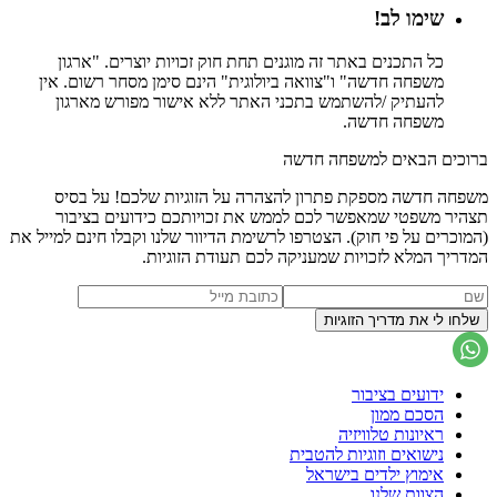
שימו לב!
כל התכנים באתר זה מוגנים תחת חוק זכויות יוצרים. "ארגון
משפחה חדשה" ו"צוואה ביולוגית" הינם סימן מסחר רשום. אין
להעתיק /להשתמש בתכני האתר ללא אישור מפורש מארגון
משפחה חדשה.
ברוכים הבאים למשפחה חדשה
משפחה חדשה מספקת פתרון להצהרה על הזוגיות שלכם! על בסיס
תצהיר משפטי שמאפשר לכם לממש את זכויותכם כידועים בציבור
(המוכרים על פי חוק). הצטרפו לרשימת הדיוור שלנו וקבלו חינם למייל את
המדריך המלא לזכויות שמעניקה לכם תעודת הזוגיות.
ידועים בציבור
הסכם ממון
ראיונות טלוויזיה
נישואים וזוגיות להטבית
אימוץ ילדים בישראל
הצוות שלנו