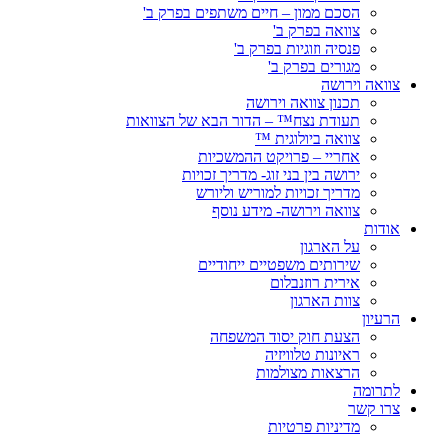
הסכם ממון – חיים משתפים בפרק ב'
צוואה בפרק ב'
פנסיה וזוגיות בפרק ב'
מגורים בפרק ב'
צוואה וירושה
תכנון צוואה וירושה
תעודת נצח™ – הדור הבא של הצוואות
צוואה ביולוגית ™
אחריי – פרויקט ההמשכיות
ירושה בין בני זוג- מדריך זכויות
מדריך זכויות למוריש וליורש
צוואה וירושה- מידע נוסף
אודות
על הארגון
שירותים משפטיים ייחודיים
אירית רוזנבלום
צוות הארגון
הרעיון
הצעת חוק יסוד המשפחה
ראיונות טלוויזיה
הרצאות מצולמות
לתרומה
צרו קשר
מדיניות פרטיות