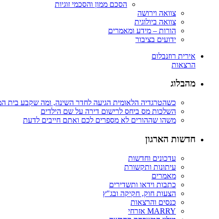
הסכם ממון והסכמי זוגיות
צוואה וירושה
צוואה ביולוגית
הורות – מידע ומאמרים
ידועים בציבור
אירית רוזנבלום
הרצאות
מהבלוג
כשהטרגדיה הלאומית הגיעה לחדר השינה, ומה שקבע בית ה
השלכות מס ביחס לרישום דירה על שם הילדים
משהו שההורים לא מספרים לכם ואתם חייבים לדעת
חדשות הארגון
עדכונים וחדשות
עיתונות ותקשורת
מאמרים
כתבות וידאו ותשדירים
הצעות חוק, חקיקה ובג"ץ
כנסים והרצאות
MARRY אזרחי