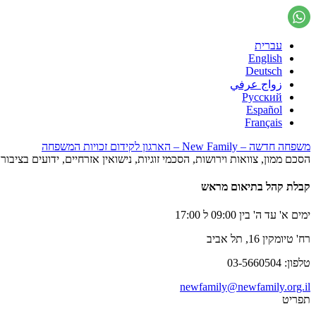
עברית
English
Deutsch
زواج عرفي
Русский
Español
Français
משפחה חדשה – New Family – הארגון לקידום זכויות המשפחה
הסכם ממון, צוואות וירושות, הסכמי זוגיות, נישואין אזרחיים, ידועים בציב
קבלת קהל בתיאום מראש
ימים א' עד ה' בין 09:00 ל 17:00
רח' טיומקין 16, תל אביב
טלפון: 03-5660504
newfamily@newfamily.org.il
תפריט