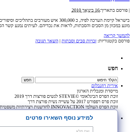
|
פורסם בתאריך:
16 בינואר 2010
בישראל קיימת הערכה לפיה, כ 300,000 א
מונע במכוון מן הסבים והסבתות, לראות את נכדיהם. לעיתים נמנע קשר ה
להמשך קריאה
פורסם בקטגוריות:
זכויות סבים וסבתות
|
השאר תגובה
חפש
אירית רוזנבלום
מייסדת ומנכלית הארגון
זוכת הפרס הבינלאומי ©STEVIE לנשים פורצות דרך 2019
זוכת פרס רפפורט 2017 על עשייה נשית פורצת דרך
זוכת הפרס העולמי INNOVACTION לחדשנות ויצירתיות משפטית 2009
למידע נוסף השאירו פרטים