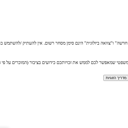
ה חדשה" ו"צוואה ביולוגית" הינם סימן מסחר רשום. אין להעתיק /להשתמש
טי שמאפשר לכם לממש את זכויותכם כידועים בציבור (המוכרים על פי חוק