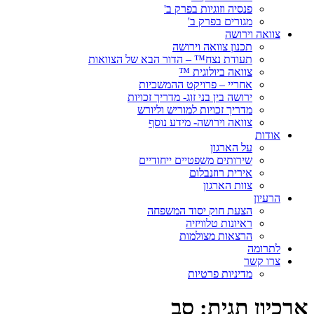
פנסיה וזוגיות בפרק ב'
מגורים בפרק ב'
צוואה וירושה
תכנון צוואה וירושה
תעודת נצח™ – הדור הבא של הצוואות
צוואה ביולוגית ™
אחריי – פרויקט ההמשכיות
ירושה בין בני זוג- מדריך זכויות
מדריך זכויות למוריש וליורש
צוואה וירושה- מידע נוסף
אודות
על הארגון
שירותים משפטיים ייחודיים
אירית רוזנבלום
צוות הארגון
הרעיון
הצעת חוק יסוד המשפחה
ראיונות טלוויזיה
הרצאות מצולמות
לתרומה
צרו קשר
מדיניות פרטיות
ארכיון תגית:
סב