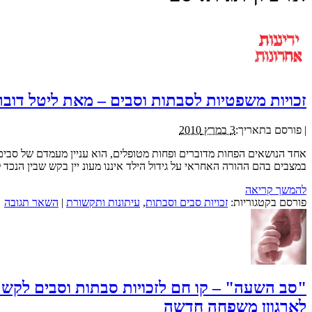
זכויות משפטיות לסבתות וסבים – מאת ליטל דוברוביצקי
|
פורסם בתאריך:
3 במרץ 2010
אחד הנושאים הפחות מדוברים ופחות מטופלים, הוא עניין מעמדם של סבים ו
במצבים בהם ההורה האחראי על גידול הילד איננו מעונ יין בקש שבין הנכד 
להמשך קריאה
פורסם בקטגוריות:
זכויות סבים וסבתות
,
עיתונות ותקשורת
|
השאר תגובה
"סב השעה" – קו חם לזכויות סבתות וסבים לקשר
לארגוןן משפחה חדשה