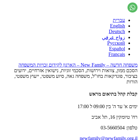
עברית
English
Deutsch
زواج عرفي
Русский
Español
Français
משפחה חדשה – New Family – הארגון לקידום זכויות המשפחה
הסכם ממון, צוואות וירושות, הסכמי זוגיות, נישואין אזרחיים, ידועים
בציבור, פונדקאות בחו"ל, משפחה גאה, סיוע משפטי, ייעוץ משפטי,
הורות
קבלת קהל בתיאום מראש
ימים א' עד ה' בין 09:00 ל 17:00
רח' טיומקין 16, תל אביב
טלפון: 03-5660504
newfamily@newfamily.org.il