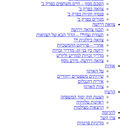
הסכם ממון – חיים משתפים בפרק ב'
צוואה בפרק ב'
פנסיה וזוגיות בפרק ב'
מגורים בפרק ב'
צוואה וירושה
תכנון צוואה וירושה
תעודת נצח™ – הדור הבא של הצוואות
צוואה ביולוגית ™
אחריי – פרויקט ההמשכיות
ירושה בין בני זוג- מדריך זכויות
מדריך זכויות למוריש וליורש
צוואה וירושה- מידע נוסף
אודות
על הארגון
שירותים משפטיים ייחודיים
אירית רוזנבלום
צוות הארגון
הרעיון
הצעת חוק יסוד המשפחה
ראיונות טלוויזיה
הרצאות מצולמות
לתרומה
צרו קשר
מדיניות פרטיות