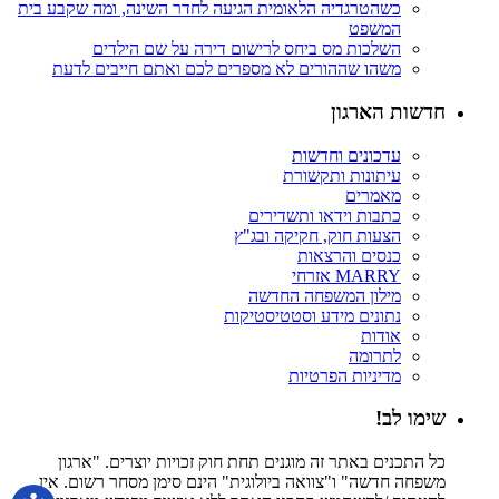
כשהטרגדיה הלאומית הגיעה לחדר השינה, ומה שקבע בית
המשפט
השלכות מס ביחס לרישום דירה על שם הילדים
משהו שההורים לא מספרים לכם ואתם חייבים לדעת
חדשות הארגון
עדכונים וחדשות
עיתונות ותקשורת
מאמרים
כתבות וידאו ותשדירים
הצעות חוק, חקיקה ובג"ץ
כנסים והרצאות
MARRY אזרחי
מילון המשפחה החדשה
נתונים מידע וסטטיסטיקות
אודות
לתרומה
מדיניות הפרטיות
שימו לב!
כל התכנים באתר זה מוגנים תחת חוק זכויות יוצרים. "ארגון
משפחה חדשה" ו"צוואה ביולוגית" הינם סימן מסחר רשום. אין