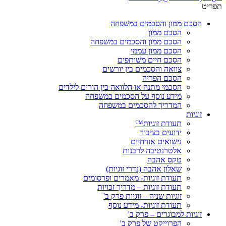
תפריט
הסכם ממון והסכמים במשפחה
הסכם ממון
הסכם ממון והסכמים במשפחה
הסכם ממון עממי
הסכם חיים משותפים
צוואה והסכמים בין יורשים
הסכם הפריה
הסכמי מתנה או הלוואה בין הורים לילדים
מידע נוסף על הסכמים במשפחה
המדריך להסכמים במשפחה
זוגיות
תעודת זוגיות™
ידועים בציבור
נישואים אזרחיים
אלטרנטיבה לרבנות
טקס אהבה
שאלון אהבה (נדרי זוגיות)
תעודת זוגיות- מאמרים ופרסומים
תעודת זוגיות – מדריך זכויות
זוגיות שניה – זוגיות פרק ב'
תעודת זוגיות- מידע נוסף
זוגיות למבוגרים – פרק ב'
הפרוייקט של פרק ב'