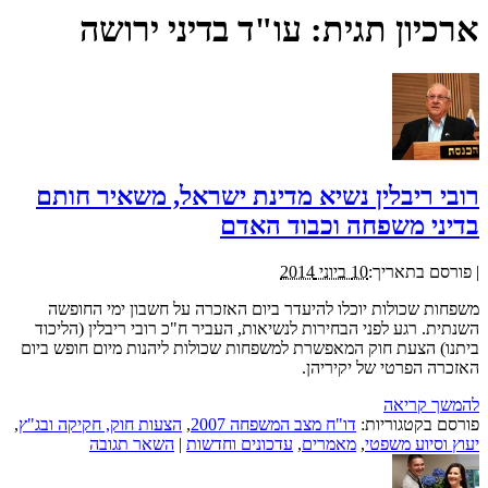
ארכיון תגית:
עו"ד בדיני ירושה
רובי ריבלין נשיא מדינת ישראל, משאיר חותם
בדיני משפחה וכבוד האדם
|
פורסם בתאריך:
10 ביוני 2014
משפחות שכולות יוכלו להיעדר ביום האזכרה על חשבון ימי החופשה
השנתית. רגע לפני הבחירות לנשיאות, העביר ח"כ רובי ריבלין (הליכוד
ביתנו) הצעת חוק המאפשרת למשפחות שכולות ליהנות מיום חופש ביום
האזכרה הפרטי של יקיריהן.
להמשך קריאה
פורסם בקטגוריות:
דו"ח מצב המשפחה 2007
,
הצעות חוק, חקיקה ובג"ץ
,
יעוץ וסיוע משפטי
,
מאמרים
,
עדכונים וחדשות
|
השאר תגובה