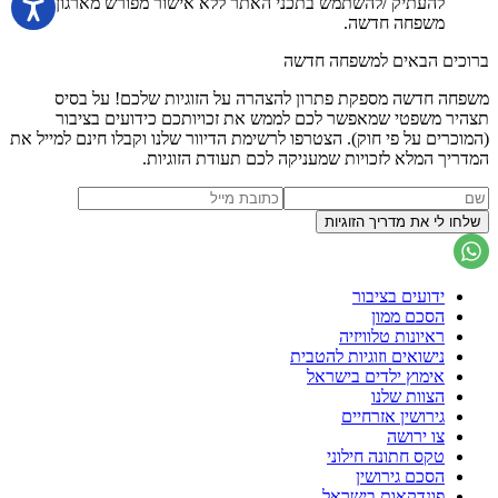
להעתיק /להשתמש בתכני האתר ללא אישור מפורש מארגון
משפחה חדשה.
ברוכים הבאים למשפחה חדשה
משפחה חדשה מספקת פתרון להצהרה על הזוגיות שלכם! על בסיס
תצהיר משפטי שמאפשר לכם לממש את זכויותכם כידועים בציבור
(המוכרים על פי חוק). הצטרפו לרשימת הדיוור שלנו וקבלו חינם למייל את
המדריך המלא לזכויות שמעניקה לכם תעודת הזוגיות.
ידועים בציבור
הסכם ממון
ראיונות טלוויזיה
נישואים וזוגיות להטבית
אימוץ ילדים בישראל
הצוות שלנו
גירושין אזרחיים
צו ירושה
טקס חתונה חילוני
הסכם גירושין
פונדקאות בישראל