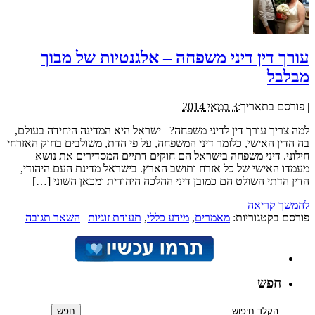
עורך דין דיני משפחה – אלגנטיות של מבוך
מבלבל
|
פורסם בתאריך:
3 במאי 2014
למה צריך עורך דין לדיני משפחה? ישראל היא המדינה היחידה בעולם,
בה הדין האישי, כלומר דיני המשפחה, על פי הדת, משולבים בחוק האזרחי
חילוני. דיני משפחה בישראל הם חוקים דתיים המסדירים את נושא
מעמדו האישי של כל אזרח ותושב הארץ. בישראל מדינת העם היהודי,
הדין הדתי השולט הם כמובן דיני ההלכה היהודית ומכאן השוני […]
להמשך קריאה
פורסם בקטגוריות:
מאמרים
,
מידע כללי
,
תעודת זוגיות
|
השאר תגובה
חפש