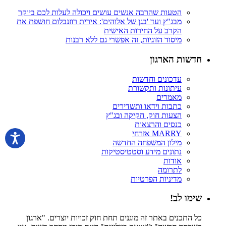
הטעות שהרבה אנשים עושים ויכולה לעלות לכם ביוקר
מבג"ץ ועד 'בגן של אלוהים': אירית רוזנבלום חושפת את
הקרב על החירות האישית
מיסוד הזוגיות, זה אפשרי גם ללא רבנות
חדשות הארגון
עדכונים וחדשות
עיתונות ותקשורת
מאמרים
כתבות וידאו ותשדירים
הצעות חוק, חקיקה ובג"ץ
כנסים והרצאות
MARRY אזרחי
מילון המשפחה החדשה
נתונים מידע וסטטיסטיקות
אודות
לתרומה
מדיניות הפרטיות
שימו לב!
כל התכנים באתר זה מוגנים תחת חוק זכויות יוצרים. "ארגון