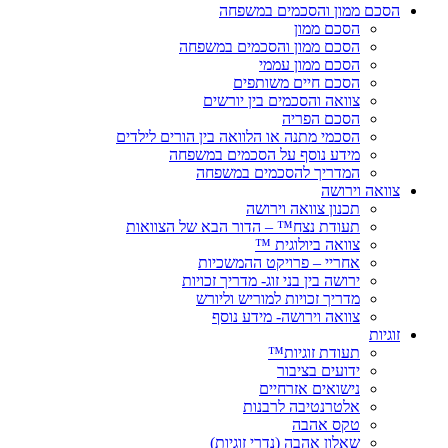
הסכם ממון והסכמים במשפחה
הסכם ממון
הסכם ממון והסכמים במשפחה
הסכם ממון עממי
הסכם חיים משותפים
צוואה והסכמים בין יורשים
הסכם הפריה
הסכמי מתנה או הלוואה בין הורים לילדים
מידע נוסף על הסכמים במשפחה
המדריך להסכמים במשפחה
צוואה וירושה
תכנון צוואה וירושה
תעודת נצח™ – הדור הבא של הצוואות
צוואה ביולוגית ™
אחריי – פרויקט ההמשכיות
ירושה בין בני זוג- מדריך זכויות
מדריך זכויות למוריש וליורש
צוואה וירושה- מידע נוסף
זוגיות
תעודת זוגיות™
ידועים בציבור
נישואים אזרחיים
אלטרנטיבה לרבנות
טקס אהבה
שאלון אהבה (נדרי זוגיות)