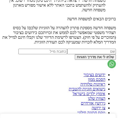
משפחה חדשה" ו"צוואה ביולוגית" הינם סימן מסחר רשום. אין
להעתיק /להשתמש בתכני האתר ללא אישור מפורש מארגון
משפחה חדשה.
ברוכים הבאים למשפחה חדשה
משפחה חדשה מספקת פתרון להצהרה על הזוגיות שלכם! על בסיס
תצהיר משפטי שמאפשר לכם לממש את זכויותכם כידועים בציבור
(המוכרים על פי חוק). הצטרפו לרשימת הדיוור שלנו וקבלו חינם למייל את
המדריך המלא לזכויות שמעניקה לכם תעודת הזוגיות.
ידועים בציבור
הסכם ממון
ראיונות טלוויזיה
נישואים וזוגיות להטבית
אימוץ ילדים בישראל
הצוות שלנו
גירושין אזרחיים
צו ירושה
טקס חתונה חילוני
הסכם גירושין