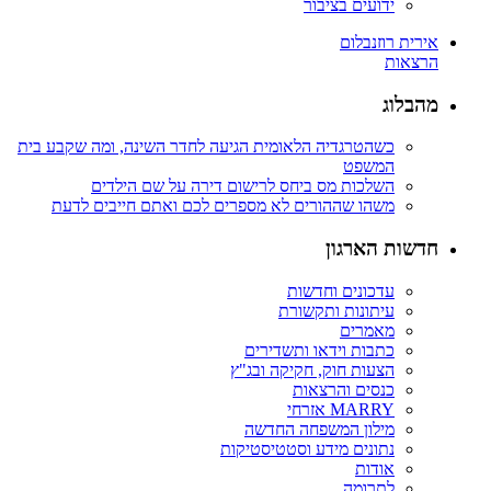
ידועים בציבור
אירית רוזנבלום
הרצאות
מהבלוג
כשהטרגדיה הלאומית הגיעה לחדר השינה, ומה שקבע בית
המשפט
השלכות מס ביחס לרישום דירה על שם הילדים
משהו שההורים לא מספרים לכם ואתם חייבים לדעת
חדשות הארגון
עדכונים וחדשות
עיתונות ותקשורת
מאמרים
כתבות וידאו ותשדירים
הצעות חוק, חקיקה ובג"ץ
כנסים והרצאות
MARRY אזרחי
מילון המשפחה החדשה
נתונים מידע וסטטיסטיקות
אודות
לתרומה