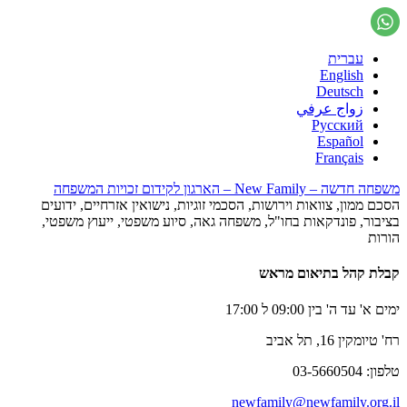
עברית
English
Deutsch
زواج عرفي
Русский
Español
Français
משפחה חדשה – New Family – הארגון לקידום זכויות המשפחה
הסכם ממון, צוואות וירושות, הסכמי זוגיות, נישואין אזרחיים, ידועים
בציבור, פונדקאות בחו"ל, משפחה גאה, סיוע משפטי, ייעוץ משפטי,
הורות
קבלת קהל בתיאום מראש
ימים א' עד ה' בין 09:00 ל 17:00
רח' טיומקין 16, תל אביב
טלפון: 03-5660504
newfamily@newfamily.org.il