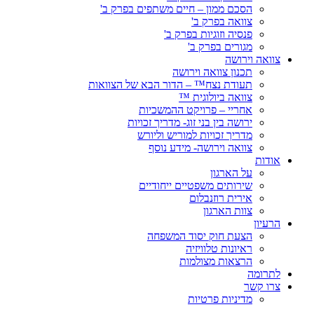
הסכם ממון – חיים משתפים בפרק ב'
צוואה בפרק ב'
פנסיה וזוגיות בפרק ב'
מגורים בפרק ב'
צוואה וירושה
תכנון צוואה וירושה
תעודת נצח™ – הדור הבא של הצוואות
צוואה ביולוגית ™
אחריי – פרויקט ההמשכיות
ירושה בין בני זוג- מדריך זכויות
מדריך זכויות למוריש וליורש
צוואה וירושה- מידע נוסף
אודות
על הארגון
שירותים משפטיים ייחודיים
אירית רוזנבלום
צוות הארגון
הרעיון
הצעת חוק יסוד המשפחה
ראיונות טלוויזיה
הרצאות מצולמות
לתרומה
צרו קשר
מדיניות פרטיות