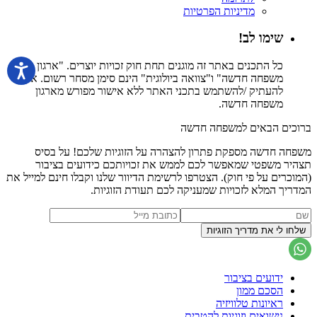
מדיניות הפרטיות
שימו לב!
כל התכנים באתר זה מוגנים תחת חוק זכויות יוצרים. "ארגון
משפחה חדשה" ו"צוואה ביולוגית" הינם סימן מסחר רשום. אין
להעתיק /להשתמש בתכני האתר ללא אישור מפורש מארגון
משפחה חדשה.
ברוכים הבאים למשפחה חדשה
משפחה חדשה מספקת פתרון להצהרה על הזוגיות שלכם! על בסיס
תצהיר משפטי שמאפשר לכם לממש את זכויותכם כידועים בציבור
(המוכרים על פי חוק). הצטרפו לרשימת הדיוור שלנו וקבלו חינם למייל את
המדריך המלא לזכויות שמעניקה לכם תעודת הזוגיות.
ידועים בציבור
הסכם ממון
ראיונות טלוויזיה
נישואים וזוגיות להטבית