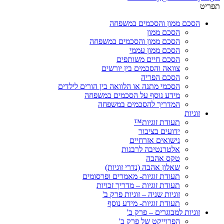
תפריט
הסכם ממון והסכמים במשפחה
הסכם ממון
הסכם ממון והסכמים במשפחה
הסכם ממון עממי
הסכם חיים משותפים
צוואה והסכמים בין יורשים
הסכם הפריה
הסכמי מתנה או הלוואה בין הורים לילדים
מידע נוסף על הסכמים במשפחה
המדריך להסכמים במשפחה
זוגיות
תעודת זוגיות™
ידועים בציבור
נישואים אזרחיים
אלטרנטיבה לרבנות
טקס אהבה
שאלון אהבה (נדרי זוגיות)
תעודת זוגיות- מאמרים ופרסומים
תעודת זוגיות – מדריך זכויות
זוגיות שניה – זוגיות פרק ב'
תעודת זוגיות- מידע נוסף
זוגיות למבוגרים – פרק ב'
הפרוייקט של פרק ב'