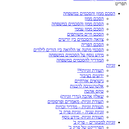
תפריט
הסכם ממון והסכמים במשפחה
הסכם ממון
הסכם ממון והסכמים במשפחה
הסכם ממון עממי
הסכם חיים משותפים
צוואה והסכמים בין יורשים
הסכם הפריה
הסכמי מתנה או הלוואה בין הורים לילדים
מידע נוסף על הסכמים במשפחה
המדריך להסכמים במשפחה
זוגיות
תעודת זוגיות™
ידועים בציבור
נישואים אזרחיים
אלטרנטיבה לרבנות
טקס אהבה
שאלון אהבה (נדרי זוגיות)
תעודת זוגיות- מאמרים ופרסומים
תעודת זוגיות – מדריך זכויות
זוגיות שניה – זוגיות פרק ב'
תעודת זוגיות- מידע נוסף
זוגיות למבוגרים – פרק ב'
הפרוייקט של פרק ב'