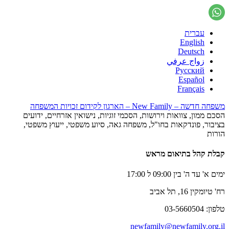
עברית
English
Deutsch
زواج عرفي
Русский
Español
Français
משפחה חדשה – New Family – הארגון לקידום זכויות המשפחה
הסכם ממון, צוואות וירושות, הסכמי זוגיות, נישואין אזרחיים, ידועים
בציבור, פונדקאות בחו"ל, משפחה גאה, סיוע משפטי, ייעוץ משפטי,
הורות
קבלת קהל בתיאום מראש
ימים א' עד ה' בין 09:00 ל 17:00
רח' טיומקין 16, תל אביב
טלפון: 03-5660504
newfamily@newfamily.org.il