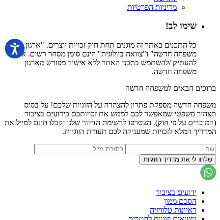
מדיניות הפרטיות
שימו לב!
כל התכנים באתר זה מוגנים תחת חוק זכויות יוצרים. "ארגון
משפחה חדשה" ו"צוואה ביולוגית" הינם סימן מסחר רשום. אין
להעתיק /להשתמש בתכני האתר ללא אישור מפורש מארגון
משפחה חדשה.
ברוכים הבאים למשפחה חדשה
משפחה חדשה מספקת פתרון להצהרה על הזוגיות שלכם! על בסיס
תצהיר משפטי שמאפשר לכם לממש את זכויותכם כידועים בציבור
(המוכרים על פי חוק). הצטרפו לרשימת הדיוור שלנו וקבלו חינם למייל את
המדריך המלא לזכויות שמעניקה לכם תעודת הזוגיות.
ידועים בציבור
הסכם ממון
ראיונות טלוויזיה
נישואים וזוגיות להטבית