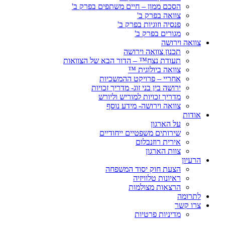
הסכם ממון – חיים משתפים בפרק ב'
צוואה בפרק ב'
פנסיה וזוגיות בפרק ב'
מגורים בפרק ב'
צוואה וירושה
תכנון צוואה וירושה
תעודת נצח™ – הדור הבא של הצוואות
צוואה ביולוגית ™
אחריי – פרויקט ההמשכיות
ירושה בין בני זוג- מדריך זכויות
מדריך זכויות למוריש וליורש
צוואה וירושה- מידע נוסף
אודות
על הארגון
שירותים משפטיים ייחודיים
אירית רוזנבלום
צוות הארגון
הרעיון
הצעת חוק יסוד המשפחה
ראיונות טלוויזיה
הרצאות מצולמות
לתרומה
צרו קשר
מדיניות פרטיות