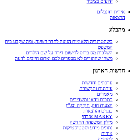
ידועים בציבור
אירית רוזנבלום
הרצאות
מהבלוג
כשהטרגדיה הלאומית הגיעה לחדר השינה, ומה שקבע בית
המשפט
השלכות מס ביחס לרישום דירה על שם הילדים
משהו שההורים לא מספרים לכם ואתם חייבים לדעת
חדשות הארגון
עדכונים וחדשות
עיתונות ותקשורת
מאמרים
כתבות וידאו ותשדירים
הצעות חוק, חקיקה ובג"ץ
כנסים והרצאות
MARRY אזרחי
מילון המשפחה החדשה
נתונים מידע וסטטיסטיקות
אודות
לתרומה