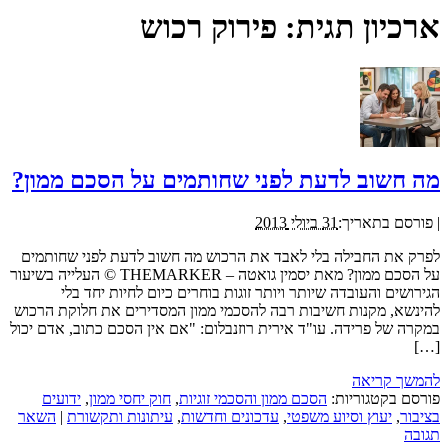
ארכיון תגית:
פירוק רכוש
מה חשוב לדעת לפני שחותמים על הסכם ממון?
|
פורסם בתאריך:
31 ביולי 2013
לפרק את החבילה בלי לאבד את הרכוש מה חשוב לדעת לפני שחותמים
על הסכם ממון? מאת יסמין גואטה – THEMARKER © העלייה בשיעור
הגירושים והעובדה שיותר ויותר זוגות בוחרים כיום לחיות יחד בלי
להינשא, מקנות חשיבות רבה להסכמי ממון המסדירים את חלוקת הרכוש
במקרה של פרידה. עו"ד אירית רוזנבלום: "אם אין הסכם כתוב, אדם יכול
[…]
להמשך קריאה
פורסם בקטגוריות:
הסכם ממון והסכמי זוגיות
,
חוק יחסי ממון
,
ידועים
בציבור
,
יעוץ וסיוע משפטי
,
עדכונים וחדשות
,
עיתונות ותקשורת
|
השאר
תגובה