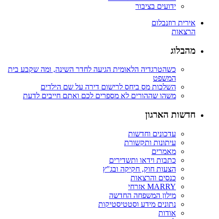
ידועים בציבור
אירית רוזנבלום
הרצאות
מהבלוג
כשהטרגדיה הלאומית הגיעה לחדר השינה, ומה שקבע בית
המשפט
השלכות מס ביחס לרישום דירה על שם הילדים
משהו שההורים לא מספרים לכם ואתם חייבים לדעת
חדשות הארגון
עדכונים וחדשות
עיתונות ותקשורת
מאמרים
כתבות וידאו ותשדירים
הצעות חוק, חקיקה ובג"ץ
כנסים והרצאות
MARRY אזרחי
מילון המשפחה החדשה
נתונים מידע וסטטיסטיקות
אודות