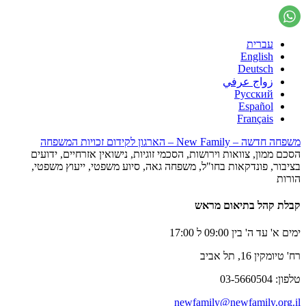
עברית
English
Deutsch
زواج عرفي
Русский
Español
Français
משפחה חדשה – New Family – הארגון לקידום זכויות המשפחה
הסכם ממון, צוואות וירושות, הסכמי זוגיות, נישואין אזרחיים, ידועים
בציבור, פונדקאות בחו"ל, משפחה גאה, סיוע משפטי, ייעוץ משפטי,
הורות
קבלת קהל בתיאום מראש
ימים א' עד ה' בין 09:00 ל 17:00
רח' טיומקין 16, תל אביב
טלפון: 03-5660504
newfamily@newfamily.org.il