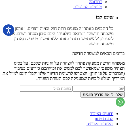
לתרומה
מדיניות הפרטיות
שימו לב!
כל התכנים באתר זה מוגנים תחת חוק זכויות יוצרים. "ארגון
משפחה חדשה" ו"צוואה ביולוגית" הינם סימן מסחר רשום. אין
להעתיק /להשתמש בתכני האתר ללא אישור מפורש מארגון
משפחה חדשה.
ברוכים הבאים למשפחה חדשה
משפחה חדשה מספקת פתרון להצהרה על הזוגיות שלכם! על בסיס
תצהיר משפטי שמאפשר לכם לממש את זכויותכם כידועים בציבור
(המוכרים על פי חוק). הצטרפו לרשימת הדיוור שלנו וקבלו חינם למייל את
המדריך המלא לזכויות שמעניקה לכם תעודת הזוגיות.
ידועים בציבור
הסכם ממון
ראיונות טלוויזיה