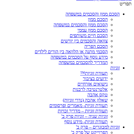
תפריט
הסכם ממון והסכמים במשפחה
הסכם ממון
הסכם ממון והסכמים במשפחה
הסכם ממון עממי
הסכם חיים משותפים
צוואה והסכמים בין יורשים
הסכם הפריה
הסכמי מתנה או הלוואה בין הורים לילדים
מידע נוסף על הסכמים במשפחה
המדריך להסכמים במשפחה
זוגיות
תעודת זוגיות™
ידועים בציבור
נישואים אזרחיים
אלטרנטיבה לרבנות
טקס אהבה
שאלון אהבה (נדרי זוגיות)
תעודת זוגיות- מאמרים ופרסומים
תעודת זוגיות – מדריך זכויות
זוגיות שניה – זוגיות פרק ב'
תעודת זוגיות- מידע נוסף
זוגיות למבוגרים – פרק ב'
הפרוייקט של פרק ב'