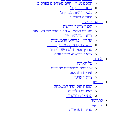
הסכם ממון – חיים משתפים בפרק ב'
צוואה בפרק ב'
פנסיה וזוגיות בפרק ב'
מגורים בפרק ב'
צוואה וירושה
תכנון צוואה וירושה
תעודת נצח™ – הדור הבא של הצוואות
צוואה ביולוגית ™
אחריי – פרויקט ההמשכיות
ירושה בין בני זוג- מדריך זכויות
מדריך זכויות למוריש וליורש
צוואה וירושה- מידע נוסף
אודות
על הארגון
שירותים משפטיים ייחודיים
אירית רוזנבלום
צוות הארגון
הרעיון
הצעת חוק יסוד המשפחה
ראיונות טלוויזיה
הרצאות מצולמות
לתרומה
צרו קשר
מדיניות פרטיות