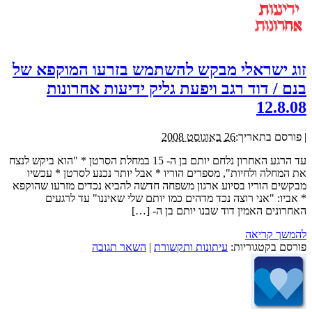
זוג ישראלי מבקש להשתמש בזרעו המוקפא של
בנם / דוד רגב ויפעת גליק ידיעות אחרונות
12.8.08
|
פורסם בתאריך:
26 באוגוסט 2008
עד הרגע האחרון נלחם יותם בן ה- 15 במחלת הסרטן * "הוא ביקש לנצח
את המחלה ולחיות", מספרים הוריו * אבל יותר נכנע לסרטן * עכשיו
מבקשים הוריו בסיוע ארגון משפחה חדשה להביא נכדים מזרעו שהוקפא
* אביו: "אני רוצה נכד מדהים כמו יותם שלי שאיננו" עד לרגעים
האחרונים האמין דוד שבנו יותם בן ה- […]
להמשך קריאה
פורסם בקטגוריות:
עיתונות ותקשורת
|
השאר תגובה