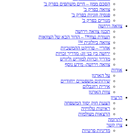
הסכם ממון – חיים משתפים בפרק ב'
צוואה בפרק ב'
פנסיה וזוגיות בפרק ב'
מגורים בפרק ב'
צוואה וירושה
תכנון צוואה וירושה
תעודת נצח™ – הדור הבא של הצוואות
צוואה ביולוגית ™
אחריי – פרויקט ההמשכיות
ירושה בין בני זוג- מדריך זכויות
מדריך זכויות למוריש וליורש
צוואה וירושה- מידע נוסף
אודות
על הארגון
שירותים משפטיים ייחודיים
אירית רוזנבלום
צוות הארגון
הרעיון
הצעת חוק יסוד המשפחה
ראיונות טלוויזיה
הרצאות מצולמות
לתרומה
צרו קשר
מדיניות פרטיות