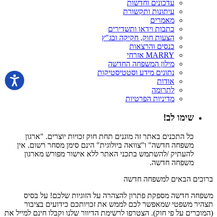
עדכונים וחדשות
עיתונות ותקשורת
מאמרים
כתבות וידאו ותשדירים
הצעות חוק, חקיקה ובג"ץ
כנסים והרצאות
MARRY אזרחי
מילון המשפחה החדשה
נתונים מידע וסטטיסטיקות
אודות
לתרומה
מדיניות הפרטיות
שימו לב!
כל התכנים באתר זה מוגנים תחת חוק זכויות יוצרים. "ארגון
משפחה חדשה" ו"צוואה ביולוגית" הינם סימן מסחר רשום. אין
להעתיק /להשתמש בתכני האתר ללא אישור מפורש מארגון
משפחה חדשה.
ברוכים הבאים למשפחה חדשה
משפחה חדשה מספקת פתרון להצהרה על הזוגיות שלכם! על בסיס
תצהיר משפטי שמאפשר לכם לממש את זכויותכם כידועים בציבור
(המוכרים על פי חוק). הצטרפו לרשימת הדיוור שלנו וקבלו חינם למייל את