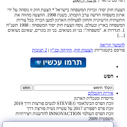
|
פורסם בתאריך:
8 במרץ 2007
הצעת חוק יסוד: זכויות המשפחה בישראל * הצעת חוק זו נוסחה על ידי
ארגון משפחה חדשה ערב הקמתו, בשנת 1998. ההצעה מהווה את
התשתית הרעיונית והחזון לפעילות הארגון למען הכרה בכל צורות
המשפחה בארץ ובעולם. נוסח הצעת חוק יסוד המשפחה : 1998 תשנ"ח
1. הגדרות א. "משפחה": בני זוג נשואים. בני זוג בוגרים, שאינם נשואים
[…]
להמשך קריאה
פורסם בקטגוריות:
הצעות חוק, חקיקה ובג"ץ
|
2 תגובות
חפש
אירית רוזנבלום
מייסדת ומנכלית הארגון
זוכת הפרס הבינלאומי ©STEVIE לנשים פורצות דרך 2019
זוכת פרס רפפורט 2017 על עשייה נשית פורצת דרך
זוכת הפרס העולמי INNOVACTION לחדשנות ויצירתיות
משפטית 2009