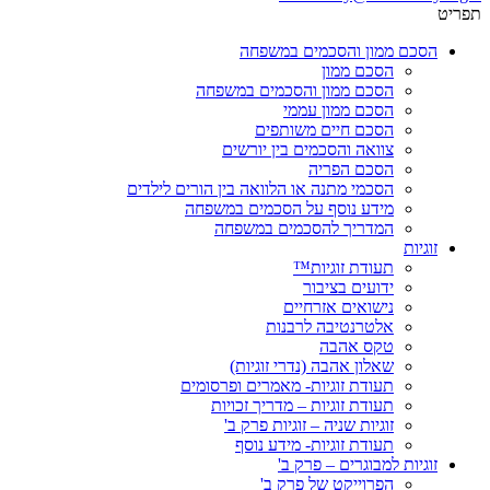
תפריט
הסכם ממון והסכמים במשפחה
הסכם ממון
הסכם ממון והסכמים במשפחה
הסכם ממון עממי
הסכם חיים משותפים
צוואה והסכמים בין יורשים
הסכם הפריה
הסכמי מתנה או הלוואה בין הורים לילדים
מידע נוסף על הסכמים במשפחה
המדריך להסכמים במשפחה
זוגיות
תעודת זוגיות™
ידועים בציבור
נישואים אזרחיים
אלטרנטיבה לרבנות
טקס אהבה
שאלון אהבה (נדרי זוגיות)
תעודת זוגיות- מאמרים ופרסומים
תעודת זוגיות – מדריך זכויות
זוגיות שניה – זוגיות פרק ב'
תעודת זוגיות- מידע נוסף
זוגיות למבוגרים – פרק ב'
הפרוייקט של פרק ב'