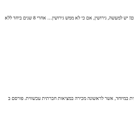
השעה 2 בצוהרי יום קיץ חם, בטלפון הסלולרי מתקבלת הודעה מאתר MAKO, בהחלט אתר חשוב, על פי ההודעה נמסר : "לא תהיה חתונה! אין נישואים! יש למעשה, גירושין, אם כי לא ממש גירושין… אחרי 8 שנים ביחד ללא
ונית במיוחד, אשר לראשונה מכירה במציאות חברתית עכשווית. פורסם ב