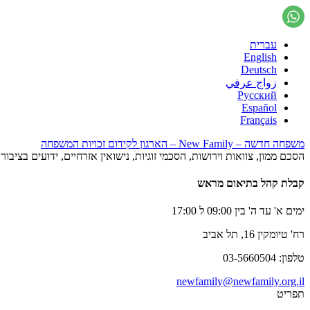
עברית
English
Deutsch
زواج عرفي
Русский
Español
Français
משפחה חדשה – New Family – הארגון לקידום זכויות המשפחה
הסכם ממון, צוואות וירושות, הסכמי זוגיות, נישואין אזרחיים, ידועים בציב
קבלת קהל בתיאום מראש
ימים א' עד ה' בין 09:00 ל 17:00
רח' טיומקין 16, תל אביב
טלפון: 03-5660504
newfamily@newfamily.org.il
תפריט