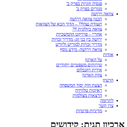
פנסיה וזוגיות בפרק ב'
מגורים בפרק ב'
צוואה וירושה
תכנון צוואה וירושה
תעודת נצח™ – הדור הבא של הצוואות
צוואה ביולוגית ™
אחריי – פרויקט ההמשכיות
ירושה בין בני זוג- מדריך זכויות
מדריך זכויות למוריש וליורש
צוואה וירושה- מידע נוסף
אודות
על הארגון
שירותים משפטיים ייחודיים
אירית רוזנבלום
צוות הארגון
הרעיון
הצעת חוק יסוד המשפחה
ראיונות טלוויזיה
הרצאות מצולמות
לתרומה
צרו קשר
מדיניות פרטיות
ארכיון תגית:
קידושים