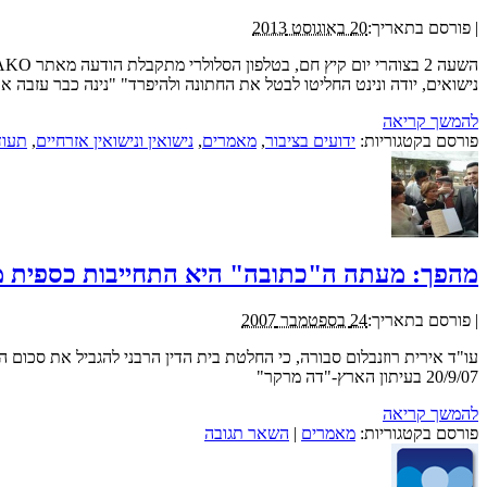
|
פורסם בתאריך:
20 באוגוסט 2013
נישואים, יודה ונינט החליטו לבטל את החתונה ולהיפרד" "נינה כבר עזב
להמשך קריאה
פורסם בקטגוריות:
ידועים בציבור
,
מאמרים
,
נישואין ונישואין אזרחיים
,
תעוד
מהפך: מעתה ה"כתובה" היא התחייבות כספית מוג
|
פורסם בתאריך:
24 בספטמבר 2007
עו"ד אירית רוזנבלום סבורה, כי החלטת בית הדין הרבני להגביל את סכום
20/9/07 בעיתון הארץ-"דה מרקר"
להמשך קריאה
פורסם בקטגוריות:
מאמרים
|
השאר תגובה