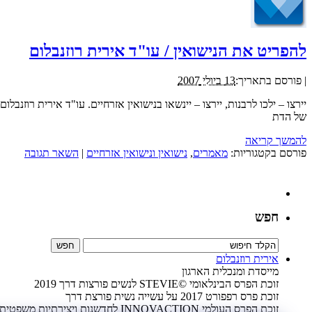
להפריט את הנישואין / עו"ד אירית רוזנבלום
|
פורסם בתאריך:
13 ביולי 2007
יירצו – ילכו לרבנות, יירצו – יינשאו בנישואין אזרחיים. עו"ד אירית רוזנ
של הדת
להמשך קריאה
פורסם בקטגוריות:
מאמרים
,
נישואין ונישואין אזרחיים
|
השאר תגובה
חפש
אירית רוזנבלום
מייסדת ומנכלית הארגון
זוכת הפרס הבינלאומי ©STEVIE לנשים פורצות דרך 2019
זוכת פרס רפפורט 2017 על עשייה נשית פורצת דרך
זוכת הפרס העולמי INNOVACTION לחדשנות ויצירתיות משפטית 2009