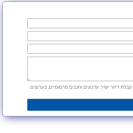
לת דיוור ישיר, עדכונים ותכנים פרסומיים, בערוצים