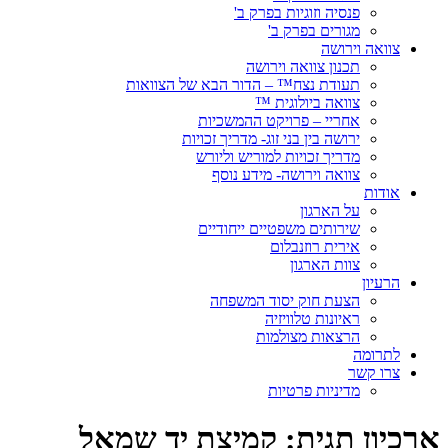
פנסיה וזוגיות בפרק ב'
מגורים בפרק ב'
צוואה וירושה
תכנון צוואה וירושה
תעודת נצח™ – הדור הבא של הצוואות
צוואה ביולוגית ™
אחריי – פרויקט ההמשכיות
ירושה בין בני זוג- מדריך זכויות
מדריך זכויות למוריש וליורש
צוואה וירושה- מידע נוסף
אודות
על הארגון
שירותים משפטיים ייחודיים
אירית רוזנבלום
צוות הארגון
הרעיון
הצעת חוק יסוד המשפחה
ראיונות טלוויזיה
הרצאות מצולמות
לתרומה
צרו קשר
מדיניות פרטיות
ארכיון תגית:
קמיצת יד שמאל