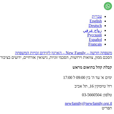
עברית
English
Deutsch
زواج عرفي
Русский
Español
Français
משפחה חדשה – New Family – הארגון לקידום זכויות המשפחה
הסכם ממון, צוואות וירושות, הסכמי זוגיות, נישואין אזרחיים, ידועים בציב
קבלת קהל בתיאום מראש
ימים א' עד ה' בין 09:00 ל 17:00
רח' טיומקין 16, תל אביב
טלפון: 03-5660504
newfamily@newfamily.org.il
תפריט