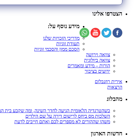
הצטרפו אלינו
מידע נוסף על:
מדריכי הזכויות שלנו
תעודת זוגיות
הסכם ממון והסכמי זוגיות
צוואה וירושה
צוואה ביולוגית
הורות – מידע ומאמרים
ידועים בציבור
אירית רוזנבלום
הרצאות
מהבלוג
כשהטרגדיה הלאומית הגיעה לחדר השינה, ומה שקבע בית ה
השלכות מס ביחס לרישום דירה על שם הילדים
משהו שההורים לא מספרים לכם ואתם חייבים לדעת
חדשות הארגון