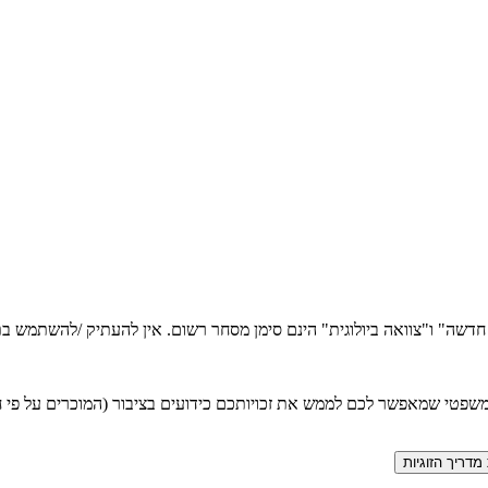
ה חדשה" ו"צוואה ביולוגית" הינם סימן מסחר רשום. אין להעתיק /להשתמש
טי שמאפשר לכם לממש את זכויותכם כידועים בציבור (המוכרים על פי חוק