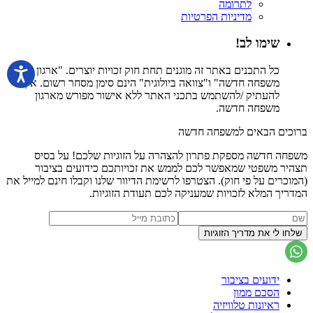
לתרומה
מדיניות הפרטיות
שימו לב!
כל התכנים באתר זה מוגנים תחת חוק זכויות יוצרים. "ארגון
משפחה חדשה" ו"צוואה ביולוגית" הינם סימן מסחר רשום. אין
להעתיק /להשתמש בתכני האתר ללא אישור מפורש מארגון
משפחה חדשה.
ברוכים הבאים למשפחה חדשה
משפחה חדשה מספקת פתרון להצהרה על הזוגיות שלכם! על בסיס
תצהיר משפטי שמאפשר לכם לממש את זכויותכם כידועים בציבור
(המוכרים על פי חוק). הצטרפו לרשימת הדיוור שלנו וקבלו חינם למייל את
המדריך המלא לזכויות שמעניקה לכם תעודת הזוגיות.
ידועים בציבור
הסכם ממון
ראיונות טלוויזיה