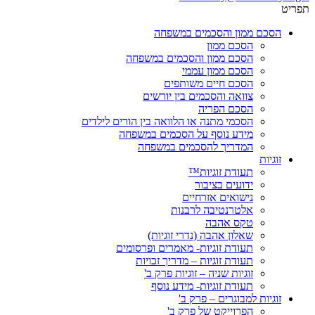
תפריט
הסכם ממון והסכמים במשפחה
הסכם ממון
הסכם ממון והסכמים במשפחה
הסכם ממון עממי
הסכם חיים משותפים
צוואה והסכמים בין יורשים
הסכם הפריה
הסכמי מתנה או הלוואה בין הורים לילדים
מידע נוסף על הסכמים במשפחה
המדריך להסכמים במשפחה
זוגיות
תעודת זוגיות™
ידועים בציבור
נישואים אזרחיים
אלטרנטיבה לרבנות
טקס אהבה
שאלון אהבה (נדרי זוגיות)
תעודת זוגיות- מאמרים ופרסומים
תעודת זוגיות – מדריך זכויות
זוגיות שניה – זוגיות פרק ב'
תעודת זוגיות- מידע נוסף
זוגיות למבוגרים – פרק ב'
הפרוייקט של פרק ב'