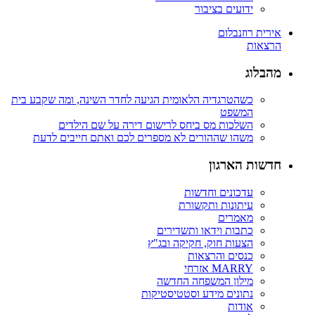
ידועים בציבור
אירית רוזנבלום
הרצאות
מהבלוג
כשהטרגדיה הלאומית הגיעה לחדר השינה, ומה שקבע בית
המשפט
השלכות מס ביחס לרישום דירה על שם הילדים
משהו שההורים לא מספרים לכם ואתם חייבים לדעת
חדשות הארגון
עדכונים וחדשות
עיתונות ותקשורת
מאמרים
כתבות וידאו ותשדירים
הצעות חוק, חקיקה ובג"ץ
כנסים והרצאות
MARRY אזרחי
מילון המשפחה החדשה
נתונים מידע וסטטיסטיקות
אודות