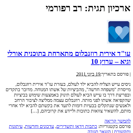
ארכיון תגית:
רב רפורמי
עו"ד אירית רוזנבלום מתארחת בתוכנית אורלי
וגיא – ערוץ 10
|
פורסם בתאריך:
19 ביוני 2011
ניסים עייש הצליח להביא ילד לעולם, בעזרת עו"ד אירית רוזנבלום,
מייסדת "משפחה חדשה", מהביציות של אשתו המנוחה. מדובר בתקדים
ובפריצת דרך בו עייש הביא לעולם תינוק באמצעות שימוש בביציות
שהקפיאה אשתו לפני מותה. רוזנבלום עצמה ממליצה לציבור הרחב
ולאנשים שנתקלים בבעיות דומות לתעד את בקשתם להביא ילד אחרי
מותם, להשאיר צוואות כתובות וליידע את קרוביהם, […]
להמשך קריאה
פורסם בקטגוריות:
כתבות וידאו ותשדירים
,
עדכונים וחדשות
,
עיתונות
ותקשורת
|
השאר תגובה