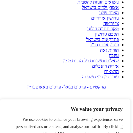
נישואים וזוגיות להטבית
אימוץ ילדים בישראל
הצוות שלנו
גירושין אזרחיים
צו ירושה
טקס חתונה חילוני
הסכם גירושין
פונדקאות בישראל
פונדקאות בחו"ל
הורות גאה
עיזבון
שאלות ותשובות על הסכם ממון
אירית רוזנבלום
הרצאות
עורך דין דיני משפחה
מרקטיזם - פרסום בגוגל / פרסום באאוטבריין
We value your privacy
We use cookies to enhance your browsing experience, serve
personalised ads or content, and analyse our traffic. By clicking