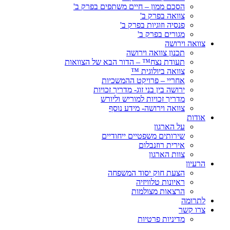
הסכם ממון – חיים משתפים בפרק ב'
צוואה בפרק ב'
פנסיה וזוגיות בפרק ב'
מגורים בפרק ב'
צוואה וירושה
תכנון צוואה וירושה
תעודת נצח™ – הדור הבא של הצוואות
צוואה ביולוגית ™
אחריי – פרויקט ההמשכיות
ירושה בין בני זוג- מדריך זכויות
מדריך זכויות למוריש וליורש
צוואה וירושה- מידע נוסף
אודות
על הארגון
שירותים משפטיים ייחודיים
אירית רוזנבלום
צוות הארגון
הרעיון
הצעת חוק יסוד המשפחה
ראיונות טלוויזיה
הרצאות מצולמות
לתרומה
צרו קשר
מדיניות פרטיות