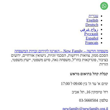
עברית
English
Deutsch
زواج عرفي
Русский
Español
Français
משפחה חדשה – New Family – הארגון לקידום זכויות המשפחה
הסכם ממון, צוואות וירושות, הסכמי זוגיות, נישואין אזרחיים, ידועים
בציבור, פונדקאות בחו"ל, משפחה גאה, סיוע משפטי, ייעוץ משפטי,
הורות
קבלת קהל בתיאום מראש
ימים א' עד ה' בין 09:00 ל 17:00
רח' טיומקין 16, תל אביב
טלפון: 03-5660504
newfamily@newfamily.org.il