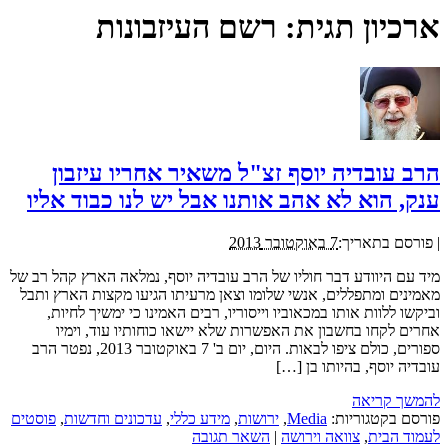
ארכיון תגית:
רשם העיזבונות
הרב עובדיה יוסף זצ"ל משאיר אחריו עיזבון
ענק, הוא לא אהב אותנו אבל יש לנו כבוד אליו
|
פורסם בתאריך:
7 באוקטובר 2013
מיד עם היוודע דבר חוליו של הרב עובדיה יוסף, נמלאה הארץ קהל רב של
מאמינים ומתפללים, אנשי שלומו וצאן מרעיתו הגיעו מקצות הארץ ותבל
וביקשו ללוות אותו במכאוביו וייסוריו, רבים האמינו כי ימשיך לחיות,
אחרים לקחו בחשבון את האפשרות שלא יישאו כוחותיו עוד, וימיו
ספורים, כולם ציפו לבאות. היום, יום ב' 7 באוקטובר 2013, נפטר הרב
עובדיה יוסף, בהיותו בן […]
להמשך קריאה
פורסם בקטגוריות:
Media
,
ירושות
,
מידע כללי
,
עדכונים וחדשות
,
פוסטים
לעמוד הבית
,
צוואה וירושה
|
השאר תגובה