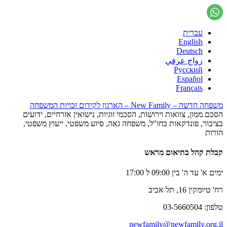
עברית
English
Deutsch
زواج عرفي
Русский
Español
Français
משפחה חדשה – New Family – הארגון לקידום זכויות המשפחה
הסכם ממון, צוואות וירושות, הסכמי זוגיות, נישואין אזרחיים, ידועים
בציבור, פונדקאות בחו"ל, משפחה גאה, סיוע משפטי, ייעוץ משפטי,
הורות
קבלת קהל בתיאום מראש
ימים א' עד ה' בין 09:00 ל 17:00
רח' טיומקין 16, תל אביב
טלפון: 03-5660504
newfamily@newfamily.org.il