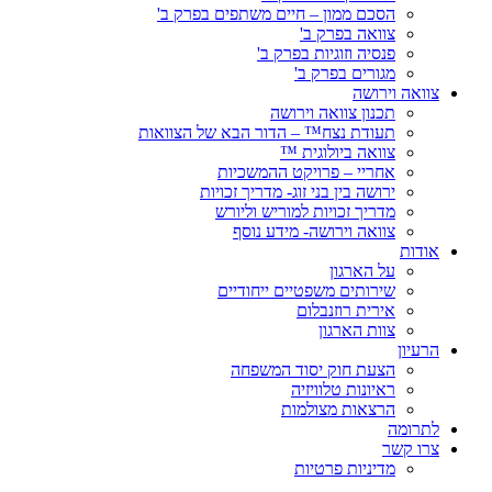
הסכם ממון – חיים משתפים בפרק ב'
צוואה בפרק ב'
פנסיה וזוגיות בפרק ב'
מגורים בפרק ב'
צוואה וירושה
תכנון צוואה וירושה
תעודת נצח™ – הדור הבא של הצוואות
צוואה ביולוגית ™
אחריי – פרויקט ההמשכיות
ירושה בין בני זוג- מדריך זכויות
מדריך זכויות למוריש וליורש
צוואה וירושה- מידע נוסף
אודות
על הארגון
שירותים משפטיים ייחודיים
אירית רוזנבלום
צוות הארגון
הרעיון
הצעת חוק יסוד המשפחה
ראיונות טלוויזיה
הרצאות מצולמות
לתרומה
צרו קשר
מדיניות פרטיות