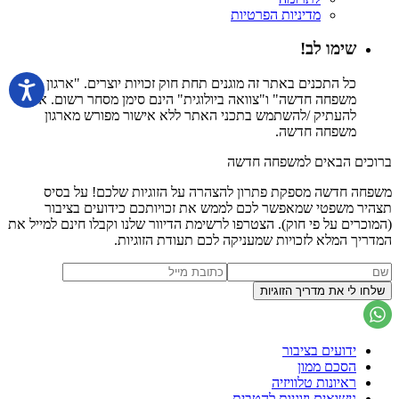
מדיניות הפרטיות
שימו לב!
כל התכנים באתר זה מוגנים תחת חוק זכויות יוצרים. "ארגון
משפחה חדשה" ו"צוואה ביולוגית" הינם סימן מסחר רשום. אין
להעתיק /להשתמש בתכני האתר ללא אישור מפורש מארגון
משפחה חדשה.
ברוכים הבאים למשפחה חדשה
משפחה חדשה מספקת פתרון להצהרה על הזוגיות שלכם! על בסיס
תצהיר משפטי שמאפשר לכם לממש את זכויותכם כידועים בציבור
(המוכרים על פי חוק). הצטרפו לרשימת הדיוור שלנו וקבלו חינם למייל את
המדריך המלא לזכויות שמעניקה לכם תעודת הזוגיות.
ידועים בציבור
הסכם ממון
ראיונות טלוויזיה
נישואים וזוגיות להטבית