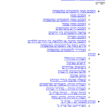
תפריט
הסכם ממון והסכמים במשפחה
הסכם ממון
הסכם ממון והסכמים במשפחה
הסכם ממון עממי
הסכם חיים משותפים
צוואה והסכמים בין יורשים
הסכם הפריה
הסכמי מתנה או הלוואה בין הורים לילדים
מידע נוסף על הסכמים במשפחה
המדריך להסכמים במשפחה
זוגיות
תעודת זוגיות™
ידועים בציבור
נישואים אזרחיים
אלטרנטיבה לרבנות
טקס אהבה
שאלון אהבה (נדרי זוגיות)
תעודת זוגיות- מאמרים ופרסומים
תעודת זוגיות – מדריך זכויות
זוגיות שניה – זוגיות פרק ב'
תעודת זוגיות- מידע נוסף
זוגיות למבוגרים – פרק ב'
הפרוייקט של פרק ב'