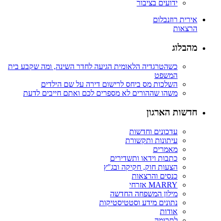
ידועים בציבור
אירית רוזנבלום
הרצאות
מהבלוג
כשהטרגדיה הלאומית הגיעה לחדר השינה, ומה שקבע בית
המשפט
השלכות מס ביחס לרישום דירה על שם הילדים
משהו שההורים לא מספרים לכם ואתם חייבים לדעת
חדשות הארגון
עדכונים וחדשות
עיתונות ותקשורת
מאמרים
כתבות וידאו ותשדירים
הצעות חוק, חקיקה ובג"ץ
כנסים והרצאות
MARRY אזרחי
מילון המשפחה החדשה
נתונים מידע וסטטיסטיקות
אודות
לתרומה