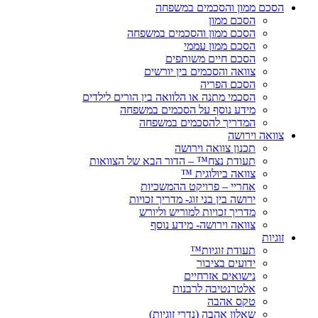
הסכם ממון והסכמים במשפחה
הסכם ממון
הסכם ממון והסכמים במשפחה
הסכם ממון עממי
הסכם חיים משותפים
צוואה והסכמים בין יורשים
הסכם הפריה
הסכמי מתנה או הלוואה בין הורים לילדים
מידע נוסף על הסכמים במשפחה
המדריך להסכמים במשפחה
צוואה וירושה
תכנון צוואה וירושה
תעודת נצח™ – הדור הבא של הצוואות
צוואה ביולוגית ™
אחריי – פרויקט ההמשכיות
ירושה בין בני זוג- מדריך זכויות
מדריך זכויות למוריש וליורש
צוואה וירושה- מידע נוסף
זוגיות
תעודת זוגיות™
ידועים בציבור
נישואים אזרחיים
אלטרנטיבה לרבנות
טקס אהבה
שאלון אהבה (נדרי זוגיות)