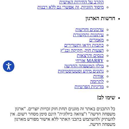
הקרב על החירות האישית
מיסוד הזוגיות, זה אפשרי גם ללא רבנות
חדשות הארגון
עדכונים וחדשות
עיתונות ותקשורת
מאמרים
כתבות וידאו ותשדירים
הצעות חוק, חקיקה ובג"ץ
כנסים והרצאות
MARRY אזרחי
מילון המשפחה החדשה
נתונים מידע וסטטיסטיקות
אודות
לתרומה
מדיניות הפרטיות
שימו לב!
כל התכנים באתר זה מוגנים תחת חוק זכויות יוצרים. "ארגון
משפחה חדשה" ו"צוואה ביולוגית" הינם סימן מסחר רשום. אין
להעתיק /להשתמש בתכני האתר ללא אישור מפורש מארגון
משפחה חדשה.