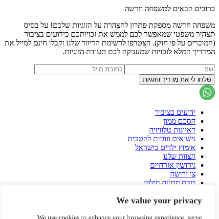
ברוכים הבאים למשפחה חדשה
משפחה חדשה מספקת פתרון להצהרה על הזוגיות שלכם! על בסיס
תצהיר משפטי שמאפשר לכם לממש את זכויותכם כידועים בציבור
(המוכרים על פי חוק). הצטרפו לרשימת הדיוור שלנו וקבלו חינם למייל את
המדריך המלא לזכויות שמעניקה לכם תעודת הזוגיות.
ידועים בציבור
הסכם ממון
ראיונות טלוויזיה
נישואים וזוגיות להטבית
אימוץ ילדים בישראל
הצוות שלנו
גירושין אזרחיים
צו ירושה
טקס חתונה חילוני
הסכם גירושין
We value your privacy
פונדקאות בישראל
פונדקאות בחו"ל
הורות גאה
We use cookies to enhance your browsing experience, serve