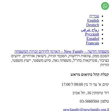
עברית
English
Deutsch
زواج عرفي
Русский
Español
Français
משפחה חדשה – New Family – הארגון לקידום זכויות המשפחה
הסכם ממון, צוואות וירושות, הסכמי זוגיות, נישואין אזרחיים, ידועים
בציבור, פונדקאות בחו"ל, משפחה גאה, סיוע משפטי, ייעוץ משפטי,
הורות
קבלת קהל בתיאום מראש
ימים א' עד ה' בין 09:00 ל 17:00
רח' טיומקין 16, תל אביב
טלפון: 03-5660504
newfamily@newfamily.org.il