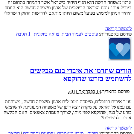
ארגון משפחה חדשה הוא הגוף היחיד בישראל אשר התמחה בתחום זה
ומוביל אותו. נוסח הצוואה הביולוגית של ארגון משפחה חדשה הוא הנוסח
היחיד הניתן למימוש בפועל משום היותו מותאם לדרישות החוק הישראלי
.
להמשך קריאה
פורסם בקטגוריות:
פוסטים לעמוד הבית
,
צוואה ביולוגית
|
1 תגובה
הורים שתרמו את איברי בנם מבקשים
להשתמש בזרעו שהוקפא
|
פורסם בתאריך:
13 בפברואר 2011
עו"ד אירית רוזנבלום, מייסדת ומנכ"לית ארגון 'משפחה חדשה', משוחחת
עם עמנואל ואראל על מקרה יוצא דופן של משפחה המעוניינת להשתמש
בזרע של בנה, שהוקפא לפני מותו, לצורך העמדת צאצאים. האם הבקשה
אתית ולגיטימית?
להמשך קריאה
פורסם בקטגוריות:
הורות - מידע ומאמרים
,
עיתונות ותקשורת
|
השאר