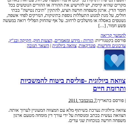
מקרים שהיא קיימת, יש להרשיע את ההורה או ההורים הנוטשים בכל
חומר הדין. ארגון משפחה חדשה הציע, להתקין "תיבת נטישה" בבתי
חולים, על מנת למנוע התעללות נוספת בתינוקות, הנזרקים לפחי אשפה,
נשטפים באסלה או מושלכים לרחוב. על אף שהחוק הפלילי רואה במעשה
פשע חמור, […]
להמשך קריאה
פורסם בקטגוריות:
הורות - מידע ומאמרים
,
הצעות חוק, חקיקה ובג"ץ
,
עדכונים וחדשות
,
פונדקאות
,
צוואה ביולוגית
|
השאר תגובה
צוואה ביולוגית -פוליסת ביטוח להמשכיות
ותרומת חיים
|
פורסם בתאריך:
7 בנובמבר 2011
צוואה ביולוגית נערכת בשיתוף מלא עם המצווה המעוניין לערוך אותה.
הצוואה נעשית בכתב ומנוסחת על ידי עורך דין מומחה מטעם ארגון
משפחה חדשה בנוכחות שני עדים.