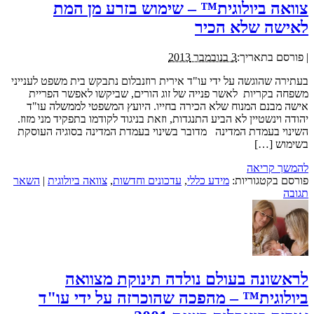
צוואה ביולוגית™ – שימוש בזרע מן המת
לאישה שלא הכיר
|
פורסם בתאריך:
3 בנובמבר 2013
בעתירה שהוגשה על ידי עו"ד אירית רוזנבלום נתבקש בית משפט לענייני
משפחה בקריות לאשר פנייה של זוג הורים, שביקשו לאפשר הפריית
אישה מבנם המנוח שלא הכירה בחייו. היועץ המשפטי לממשלה עו"ד
יהודה וינשטיין לא הביע התנגדות, וזאת בניגוד לקודמו בתפקיד מני מזוז.
השינוי בעמדת המדינה מדובר בשינוי בעמדת המדינה בסוגיה העוסקת
בשימוש […]
להמשך קריאה
פורסם בקטגוריות:
מידע כללי
,
עדכונים וחדשות
,
צוואה ביולוגית
|
השאר
תגובה
לראשונה בעולם נולדה תינוקת מצוואה
ביולוגית™ – מהפכה שהוכרזה על ידי עו"ד