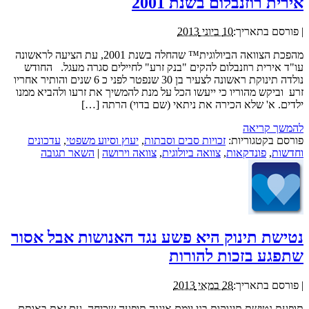
אירית רוזנבלום בשנת 2001
|
פורסם בתאריך:
10 ביוני 2013
מהפכת הצוואה הביולוגית™ שהחלה בשנת 2001, עת הציעה לראשונה
עו"ד אירית רוזנבלום להקים "בנק זרע" לחיילים סגרה מעגל. החודש
נולדה תינוקת ראשונה לצעיר בן 30 שנפטר לפני כ 6 שנים והותיר אחריו
זרע וביקש מהוריו כי ייעשו הכל על מנת להמשיך את זרעו ולהביא ממנו
ילדים. א' שלא הכירה את ניתאי (שם בדוי) הרתה […]
להמשך קריאה
פורסם בקטגוריות:
זכויות סבים וסבתות
,
יעוץ וסיוע משפטי
,
עדכונים
וחדשות
,
פונדקאות
,
צוואה ביולוגית
,
צוואה וירושה
|
השאר תגובה
נטישת תינוק היא פשע נגד האנושות אבל אסור
שתפגע בזכות להורות
|
פורסם בתאריך:
28 במאי 2013
תופעת נטישת תינוקות בני יומם איננה תופעה שכיחה, עם זאת באותם