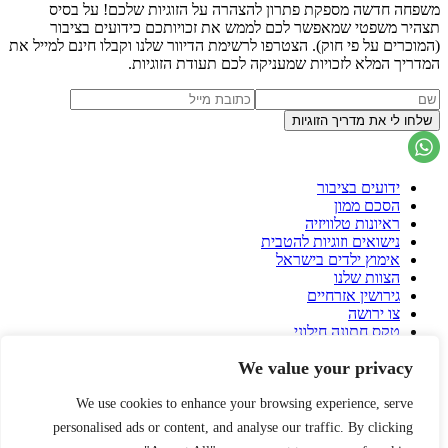
משפחה חדשה מספקת פתרון להצהרה על הזוגיות שלכם! על בסיס
תצהיר משפטי שמאפשר לכם לממש את זכויותכם כידועים בציבור
(המוכרים על פי חוק). הצטרפו לרשימת הדיוור שלנו וקבלו חינם למייל את
המדריך המלא לזכויות שמעניקה לכם תעודת הזוגיות.
ידועים בציבור
הסכם ממון
ראיונות טלוויזיה
נישואים וזוגיות להטבית
אימוץ ילדים בישראל
הצוות שלנו
גירושין אזרחיים
צו ירושה
טקס חתונה חילוני
הסכם גירושין
We value your privacy
פונדקאות בישראל
פונדקאות בחו"ל
הורות גאה
We use cookies to enhance your browsing experience, serve
עיזבון
personalised ads or content, and analyse our traffic. By clicking
שאלות ותשובות על הסכם ממון