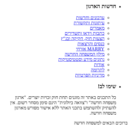
חדשות הארגון
עדכונים וחדשות
עיתונות ותקשורת
מאמרים
כתבות וידאו ותשדירים
הצעות חוק, חקיקה ובג"ץ
כנסים והרצאות
MARRY אזרחי
מילון המשפחה החדשה
נתונים מידע וסטטיסטיקות
אודות
לתרומה
מדיניות הפרטיות
שימו לב!
כל התכנים באתר זה מוגנים תחת חוק זכויות יוצרים. "ארגון
משפחה חדשה" ו"צוואה ביולוגית" הינם סימן מסחר רשום. אין
להעתיק /להשתמש בתכני האתר ללא אישור מפורש מארגון
משפחה חדשה.
ברוכים הבאים למשפחה חדשה