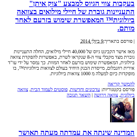
בעקבות צווי הגיוס למבצע "צוק איתן"
התעניינות גוברת של חיילי מילואים בצוואה
ביולוגית™ המאפשרת שימוש בזרעם לאחר
מותם.
|
פורסם בתאריך:
9 ביולי 2014
מאז אישר הקבינט גיוס של 40,000 חיילי מילואים, החלה התעניינות
גוברת מצד מקבלי צווי ה-8 שנקראו לשרת, באפשרות להפקדת צוואה
ביולוגית, המאפשרת שימוש בזרעם לאחר המוות. כך נמסר על ידי עו"ד
אירית רוזנבלום, מייסדת הבנק היחיד בעולם לצוואות ביולוגיות™, בו
מופקדות כיום למעלה מ 1000 צוואות ביולוגיות.
להמשך קריאה
פורסם בקטגוריות:
עדכונים וחדשות
,
פוסטים לעמוד הבית
,
צוואה
ביולוגית
,
צוואה וירושה
|
השאר תגובה
המדינה שינתה את עמדתה מעתה תאושר