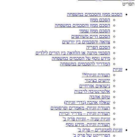
תפריט
הסכם ממון והסכמים במשפחה
הסכם ממון
הסכם ממון והסכמים במשפחה
הסכם ממון עממי
הסכם חיים משותפים
צוואה והסכמים בין יורשים
הסכם הפריה
הסכמי מתנה או הלוואה בין הורים לילדים
מידע נוסף על הסכמים במשפחה
המדריך להסכמים במשפחה
זוגיות
תעודת זוגיות™
ידועים בציבור
נישואים אזרחיים
אלטרנטיבה לרבנות
טקס אהבה
שאלון אהבה (נדרי זוגיות)
תעודת זוגיות- מאמרים ופרסומים
תעודת זוגיות – מדריך זכויות
זוגיות שניה – זוגיות פרק ב'
תעודת זוגיות- מידע נוסף
זוגיות למבוגרים – פרק ב'
הפרוייקט של פרק ב'