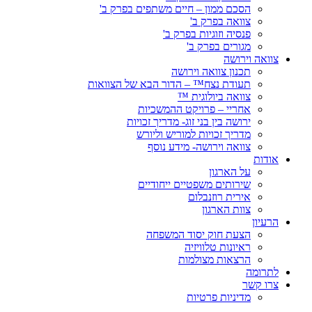
הסכם ממון – חיים משתפים בפרק ב'
צוואה בפרק ב'
פנסיה וזוגיות בפרק ב'
מגורים בפרק ב'
צוואה וירושה
תכנון צוואה וירושה
תעודת נצח™ – הדור הבא של הצוואות
צוואה ביולוגית ™
אחריי – פרויקט ההמשכיות
ירושה בין בני זוג- מדריך זכויות
מדריך זכויות למוריש וליורש
צוואה וירושה- מידע נוסף
אודות
על הארגון
שירותים משפטיים ייחודיים
אירית רוזנבלום
צוות הארגון
הרעיון
הצעת חוק יסוד המשפחה
ראיונות טלוויזיה
הרצאות מצולמות
לתרומה
צרו קשר
מדיניות פרטיות