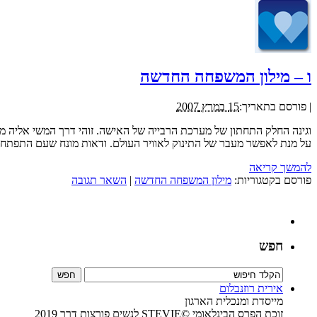
ו – מילון המשפחה החדשה
|
פורסם בתאריך:
15 במרץ 2007
וגינה החלק התחתון של מערכת הרבייה של האישה. זוהי דרך המשי אליה מ
על מנת לאפשר מעבר של התינוק לאוויר העולם. ודאות מונח שעם התפתחות ה
להמשך קריאה
פורסם בקטגוריות:
מילון המשפחה החדשה
|
השאר תגובה
חפש
אירית רוזנבלום
מייסדת ומנכלית הארגון
זוכת הפרס הבינלאומי ©STEVIE לנשים פורצות דרך 2019