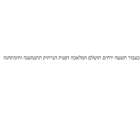
ים. כעבור תשעה ירחים תושלם המלאכה דפנות הנרתיק תתגמשנה ותימתחנה