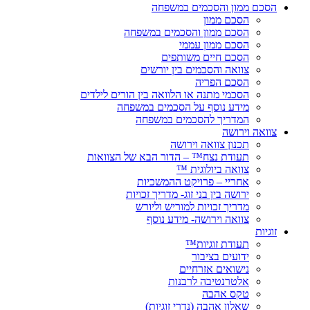
הסכם ממון והסכמים במשפחה
הסכם ממון
הסכם ממון והסכמים במשפחה
הסכם ממון עממי
הסכם חיים משותפים
צוואה והסכמים בין יורשים
הסכם הפריה
הסכמי מתנה או הלוואה בין הורים לילדים
מידע נוסף על הסכמים במשפחה
המדריך להסכמים במשפחה
צוואה וירושה
תכנון צוואה וירושה
תעודת נצח™ – הדור הבא של הצוואות
צוואה ביולוגית ™
אחריי – פרויקט ההמשכיות
ירושה בין בני זוג- מדריך זכויות
מדריך זכויות למוריש וליורש
צוואה וירושה- מידע נוסף
זוגיות
תעודת זוגיות™
ידועים בציבור
נישואים אזרחיים
אלטרנטיבה לרבנות
טקס אהבה
שאלון אהבה (נדרי זוגיות)