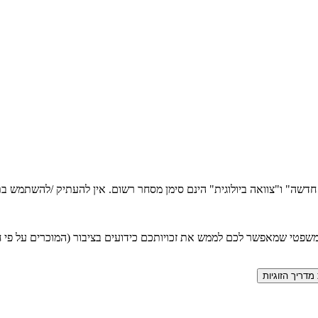
ה חדשה" ו"צוואה ביולוגית" הינם סימן מסחר רשום. אין להעתיק /להשתמש
טי שמאפשר לכם לממש את זכויותכם כידועים בציבור (המוכרים על פי חוק