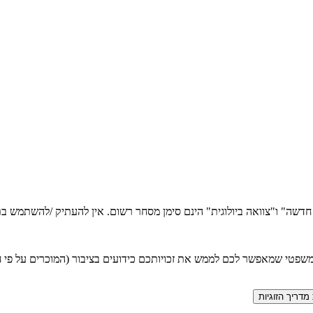
ה חדשה" ו"צוואה ביולוגית" הינם סימן מסחר רשום. אין להעתיק /להשתמש
טי שמאפשר לכם לממש את זכויותכם כידועים בציבור (המוכרים על פי חוק