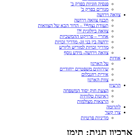
פנסיה וזוגיות בפרק ב'
מגורים בפרק ב'
צוואה וירושה
תכנון צוואה וירושה
תעודת נצח™ – הדור הבא של הצוואות
צוואה ביולוגית ™
אחריי – פרויקט ההמשכיות
ירושה בין בני זוג- מדריך זכויות
מדריך זכויות למוריש וליורש
צוואה וירושה- מידע נוסף
אודות
על הארגון
שירותים משפטיים ייחודיים
אירית רוזנבלום
צוות הארגון
הרעיון
הצעת חוק יסוד המשפחה
ראיונות טלוויזיה
הרצאות מצולמות
לתרומה
צרו קשר
מדיניות פרטיות
ארכיון תגית:
תימן