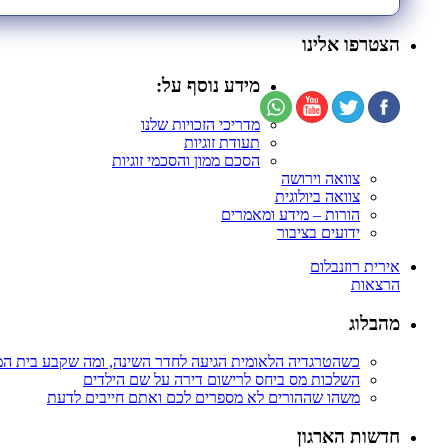
הצטרפו אלינו
מידע נוסף על:
מדריכי הזכויות שלנו
תעודת זוגיות
הסכם ממון והסכמי זוגיות
צוואה וירושה
צוואה ביולוגית
הורות – מידע ומאמרים
ידועים בציבור
אירית רוזנבלום
הרצאות
מהבלוג
כשהטרגדיה הלאומית הגיעה לחדר השינה, ומה שקבע בית ה
השלכות מס ביחס לרישום דירה על שם הילדים
משהו שההורים לא מספרים לכם ואתם חייבים לדעת
חדשות הארגון