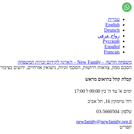
עברית
English
Deutsch
زواج عرفي
Русский
Español
Français
משפחה חדשה – New Family – הארגון לקידום זכויות המשפחה
הסכם ממון, צוואות וירושות, הסכמי זוגיות, נישואין אזרחיים, ידועים בציב
קבלת קהל בתיאום מראש
ימים א' עד ה' בין 09:00 ל 17:00
רח' טיומקין 16, תל אביב
טלפון: 03-5660504
newfamily@newfamily.org.il
תפריט