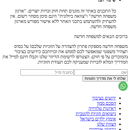
כל התכנים באתר זה מוגנים תחת חוק זכויות יוצרים. "ארגון
משפחה חדשה" ו"צוואה ביולוגית" הינם סימן מסחר רשום. אין
להעתיק /להשתמש בתכני האתר ללא אישור מפורש מארגון
משפחה חדשה.
ברוכים הבאים למשפחה חדשה
משפחה חדשה מספקת פתרון להצהרה על הזוגיות שלכם! על בסיס
תצהיר משפטי שמאפשר לכם לממש את זכויותכם כידועים בציבור
(המוכרים על פי חוק). הצטרפו לרשימת הדיוור שלנו וקבלו חינם למייל את
המדריך המלא לזכויות שמעניקה לכם תעודת הזוגיות.
ידועים בציבור
הסכם ממון
ראיונות טלוויזיה
נישואים וזוגיות להטבית
אימוץ ילדים בישראל
הצוות שלנו
גירושין אזרחיים