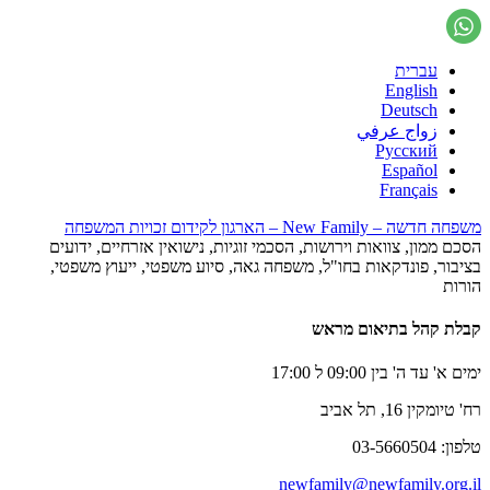
עברית
English
Deutsch
زواج عرفي
Русский
Español
Français
משפחה חדשה – New Family – הארגון לקידום זכויות המשפחה
הסכם ממון, צוואות וירושות, הסכמי זוגיות, נישואין אזרחיים, ידועים
בציבור, פונדקאות בחו"ל, משפחה גאה, סיוע משפטי, ייעוץ משפטי,
הורות
קבלת קהל בתיאום מראש
ימים א' עד ה' בין 09:00 ל 17:00
רח' טיומקין 16, תל אביב
טלפון: 03-5660504
newfamily@newfamily.org.il