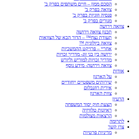
הסכם ממון – חיים משתפים בפרק ב'
צוואה בפרק ב'
פנסיה וזוגיות בפרק ב'
מגורים בפרק ב'
צוואה וירושה
תכנון צוואה וירושה
תעודת נצח™ – הדור הבא של הצוואות
צוואה ביולוגית ™
אחריי – פרויקט ההמשכיות
ירושה בין בני זוג- מדריך זכויות
מדריך זכויות למוריש וליורש
צוואה וירושה- מידע נוסף
אודות
על הארגון
שירותים משפטיים ייחודיים
אירית רוזנבלום
צוות הארגון
הרעיון
הצעת חוק יסוד המשפחה
ראיונות טלוויזיה
הרצאות מצולמות
לתרומה
צרו קשר
מדיניות פרטיות