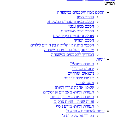
תפריט
הסכם ממון והסכמים במשפחה
הסכם ממון
הסכם ממון והסכמים במשפחה
הסכם ממון עממי
הסכם חיים משותפים
צוואה והסכמים בין יורשים
הסכם הפריה
הסכמי מתנה או הלוואה בין הורים לילדים
מידע נוסף על הסכמים במשפחה
המדריך להסכמים במשפחה
זוגיות
תעודת זוגיות™
ידועים בציבור
נישואים אזרחיים
אלטרנטיבה לרבנות
טקס אהבה
שאלון אהבה (נדרי זוגיות)
תעודת זוגיות- מאמרים ופרסומים
תעודת זוגיות – מדריך זכויות
זוגיות שניה – זוגיות פרק ב'
תעודת זוגיות- מידע נוסף
זוגיות למבוגרים – פרק ב'
הפרוייקט של פרק ב'