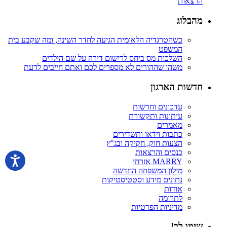
הרצאות
מהבלוג
כשהטרגדיה הלאומית הגיעה לחדר השינה, ומה שקבע בית
המשפט
השלכות מס ביחס לרישום דירה על שם הילדים
משהו שההורים לא מספרים לכם ואתם חייבים לדעת
חדשות הארגון
עדכונים וחדשות
עיתונות ותקשורת
מאמרים
כתבות וידאו ותשדירים
הצעות חוק, חקיקה ובג"ץ
כנסים והרצאות
MARRY אזרחי
מילון המשפחה החדשה
נתונים מידע וסטטיסטיקות
אודות
לתרומה
מדיניות הפרטיות
שימו לב!