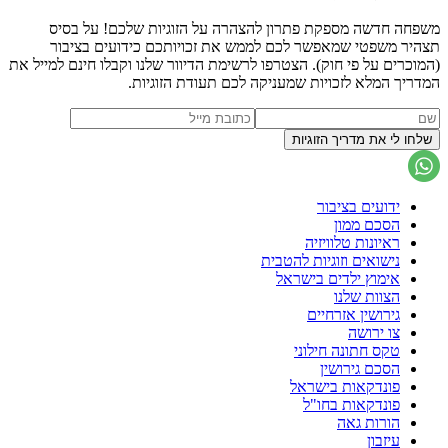
משפחה חדשה מספקת פתרון להצהרה על הזוגיות שלכם! על בסיס
תצהיר משפטי שמאפשר לכם לממש את זכויותכם כידועים בציבור
(המוכרים על פי חוק). הצטרפו לרשימת הדיוור שלנו וקבלו חינם למייל את
המדריך המלא לזכויות שמעניקה לכם תעודת הזוגיות.
ידועים בציבור
הסכם ממון
ראיונות טלוויזיה
נישואים וזוגיות להטבית
אימוץ ילדים בישראל
הצוות שלנו
גירושין אזרחיים
צו ירושה
טקס חתונה חילוני
הסכם גירושין
פונדקאות בישראל
פונדקאות בחו"ל
הורות גאה
עיזבון