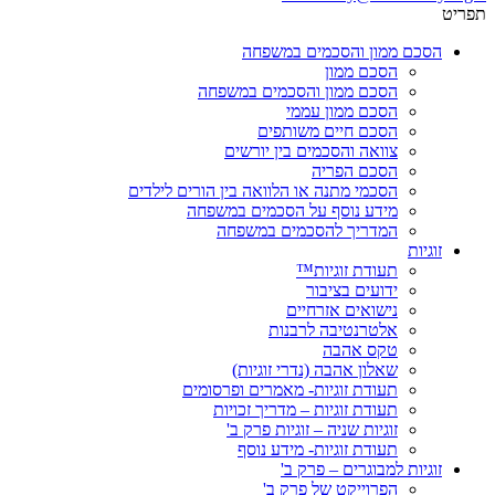
תפריט
הסכם ממון והסכמים במשפחה
הסכם ממון
הסכם ממון והסכמים במשפחה
הסכם ממון עממי
הסכם חיים משותפים
צוואה והסכמים בין יורשים
הסכם הפריה
הסכמי מתנה או הלוואה בין הורים לילדים
מידע נוסף על הסכמים במשפחה
המדריך להסכמים במשפחה
זוגיות
תעודת זוגיות™
ידועים בציבור
נישואים אזרחיים
אלטרנטיבה לרבנות
טקס אהבה
שאלון אהבה (נדרי זוגיות)
תעודת זוגיות- מאמרים ופרסומים
תעודת זוגיות – מדריך זכויות
זוגיות שניה – זוגיות פרק ב'
תעודת זוגיות- מידע נוסף
זוגיות למבוגרים – פרק ב'
הפרוייקט של פרק ב'