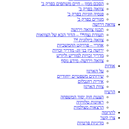
הסכם ממון – חיים משתפים בפרק ב'
צוואה בפרק ב'
פנסיה וזוגיות בפרק ב'
מגורים בפרק ב'
צוואה וירושה
תכנון צוואה וירושה
תעודת נצח™ – הדור הבא של הצוואות
צוואה ביולוגית ™
אחריי – פרויקט ההמשכיות
ירושה בין בני זוג- מדריך זכויות
מדריך זכויות למוריש וליורש
צוואה וירושה- מידע נוסף
אודות
על הארגון
שירותים משפטיים ייחודיים
אירית רוזנבלום
צוות הארגון
הרעיון
הצעת חוק יסוד המשפחה
ראיונות טלוויזיה
הרצאות מצולמות
לתרומה
צרו קשר
מדיניות פרטיות