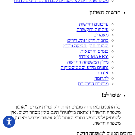
משהו שההורים לא מספרים לכם ואתם חייבים לדעת
חדשות הארגון
עדכונים וחדשות
עיתונות ותקשורת
מאמרים
כתבות וידאו ותשדירים
הצעות חוק, חקיקה ובג"ץ
כנסים והרצאות
MARRY אזרחי
מילון המשפחה החדשה
נתונים מידע וסטטיסטיקות
אודות
לתרומה
מדיניות הפרטיות
שימו לב!
כל התכנים באתר זה מוגנים תחת חוק זכויות יוצרים. "ארגון
משפחה חדשה" ו"צוואה ביולוגית" הינם סימן מסחר רשום. אין
להעתיק /להשתמש בתכני האתר ללא אישור מפורש מארגון
משפחה חדשה.
ברוכים הבאים למשפחה חדשה