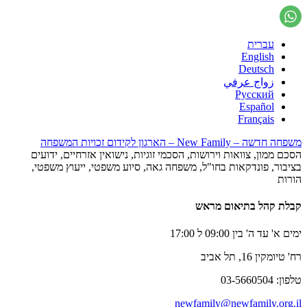
עברית
English
Deutsch
زواج عرفي
Русский
Español
Français
משפחה חדשה – New Family – הארגון לקידום זכויות המשפחה
הסכם ממון, צוואות וירושות, הסכמי זוגיות, נישואין אזרחיים, ידועים
בציבור, פונדקאות בחו"ל, משפחה גאה, סיוע משפטי, ייעוץ משפטי,
הורות
קבלת קהל בתיאום מראש
ימים א' עד ה' בין 09:00 ל 17:00
רח' טיומקין 16, תל אביב
טלפון: 03-5660504
newfamily@newfamily.org.il