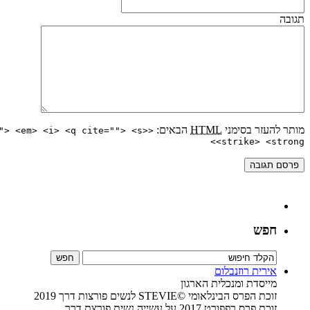
תגובה
מותר להעזר בסימני
HTML
הבאים:
"> <em> <i> <q cite=""> <s>
<strike> <strong>
חפש
אירית רוזנבלום
מייסדת ומנכלית הארגון
זוכת הפרס הבינלאומי ©STEVIE לנשים פורצות דרך 2019
זוכת פרס רפפורט 2017 על עשייה נשית פורצת דרך