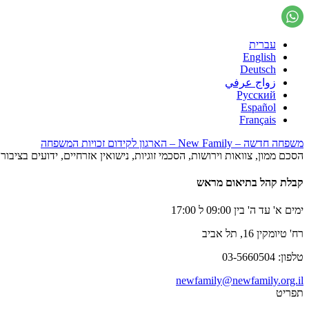
עברית
English
Deutsch
زواج عرفي
Русский
Español
Français
משפחה חדשה – New Family – הארגון לקידום זכויות המשפחה
הסכם ממון, צוואות וירושות, הסכמי זוגיות, נישואין אזרחיים, ידועים בציב
קבלת קהל בתיאום מראש
ימים א' עד ה' בין 09:00 ל 17:00
רח' טיומקין 16, תל אביב
טלפון: 03-5660504
newfamily@newfamily.org.il
תפריט