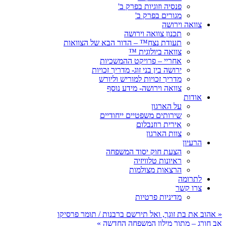
פנסיה וזוגיות בפרק ב'
מגורים בפרק ב'
צוואה וירושה
תכנון צוואה וירושה
תעודת נצח™ – הדור הבא של הצוואות
צוואה ביולוגית ™
אחריי – פרויקט ההמשכיות
ירושה בין בני זוג- מדריך זכויות
מדריך זכויות למוריש וליורש
צוואה וירושה- מידע נוסף
אודות
על הארגון
שירותים משפטיים ייחודיים
אירית רוזנבלום
צוות הארגון
הרעיון
הצעת חוק יסוד המשפחה
ראיונות טלוויזיה
הרצאות מצולמות
לתרומה
צרו קשר
מדיניות פרטיות
«
אהוב את בת זוגך, ואל תירשם ברבנות / תומר פרסיקו
אב חורג – מתוך מילון המשפחה החדשה
»