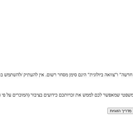
ה חדשה" ו"צוואה ביולוגית" הינם סימן מסחר רשום. אין להעתיק /להשתמש
טי שמאפשר לכם לממש את זכויותכם כידועים בציבור (המוכרים על פי חוק