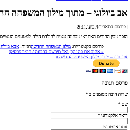
אב ביולוגי – מתוך מילון המשפחה ה
|
פורסם בתאריך:
9 ביוני 2011
הזכר מבין ההורים האחראי מבחינה גנטית להולדת הילד ולמטענים הגנטיים ש
פורסם בקטגוריות:
מילון המשפחה החדשה
תגיות:
אבא ביולוגי
«
אהוב את בת זוגך, ואל תירשם ברבנות / תומר פרסיקו
אב חורג – מתוך מילון המשפחה החדשה
»
פרסם תגובה
שדות חובה מסומנים ב
*
שם
*
דואר אלקטרוני
*
אתר אינטרנט