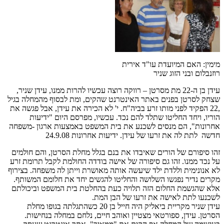
מימין: האם המיועדת עו"ד אירית
רוזנבלום ובני הזוג שניר
עידן בן ה-22 מת מסרטן – רווקה רוצה עכשיו להרות ממנו, עידן שניר,
שצחק לסרטן בפנים באתר האינטרנט שהקים, ומת לבסוף מהמחלה בגיל
,22 הפקיד לפני מותו זרע בביה"ח. י' לא הכירה את עידן, אבל פגשה את
הוריו, ויחד החליטו שתלד להם נכד. עכשיו, מפרסם היום "ידיעות
אחרונות", הם מנסים לשכנע את בית המשפט באמצעות ארגון -משפחה
חדשה לתת לה את זרעו של עידן. ידיעות אחרונות 24.9.08
זהו סיפורם של הורים שאיבדו את בנם בגלל מחלת הסרטן, והם חולמים
על נכד ממנו. זהו גם סיפורה של אישה בודדה החולמת לקבל תרומת זרע
לא אנונימית וללדת ילד שיעשה אותה מאושרת וייתן לה משפחה. בצירוף
מקרים נדיר נפגשו השלושה והחליטו להגשים יחד את חלומם המשותף.
אלא שהגשמת החלום הזה תלויה כעת בהחלטת בית המשפט וביכולתם
לשכנעו לתת לאישה את זרעו של הבן המת.
עידן שניר מקריית ביאליק היה חייל בן 20 כשהתגלתה בגופו מחלת
הסרטן. עידן, ספורטאי מצטיין ואוהב חיים, נלחם במחלה בנחישות.