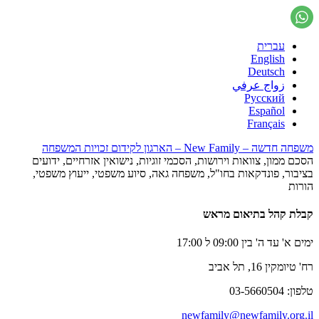
עברית
English
Deutsch
زواج عرفي
Русский
Español
Français
משפחה חדשה – New Family – הארגון לקידום זכויות המשפחה
הסכם ממון, צוואות וירושות, הסכמי זוגיות, נישואין אזרחיים, ידועים
בציבור, פונדקאות בחו"ל, משפחה גאה, סיוע משפטי, ייעוץ משפטי,
הורות
קבלת קהל בתיאום מראש
ימים א' עד ה' בין 09:00 ל 17:00
רח' טיומקין 16, תל אביב
טלפון: 03-5660504
newfamily@newfamily.org.il