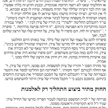
שיתאים לי ," סיפרה. "החלטתי לפנות לבנק הזרע ולקבל תרומת זרע, אבל
אז החלטתי שאני לא רוצה תרומה אנונימית, ובבנק הזרע זה בלתי אפשרי.
אני חיה לבד ורציתי שלילד שלי תהיה משפחה, שיהיו לו סבא וסבתא, כי
לי אין הורים. רציתי שיהיה מישהו נוסף שידאג לו אם חלילה יקרה לי
משהו ושתהיה לו משפחה שיוכל לבקר אותה ושתעניק לו רשת ביטחון".
עו"ד רוזנבלום החליטה "לשדך" בין הוריו של עידן לבין י .' לאחר עבודת
הכנה מדוקדקת היא הפגישה ביניהם. "זו הייתה פגישה מדהימה ," סיפרה
י .' "נקשרנו זה לזה. הם סיפרו לי על עידן, על החיים שלו ועל הרצון שלהם
לנכד, ואני
סיפרתי להם על עצמי ועל הרצון שלי בילד. עוד באותו היום החלטנו
שאנחנו רוצים להביא ילד מזרעו של עידן. הרגשתי שהגורל הפגיש בינינו".
בצירוף מקרים נדיר נוסף התברר מאוחר יותר שאף שי' לא הכירה את
עידן, היו להם כמה מכרים משותפים. "הם סיפרו שהוא היה אדם מדהים
עם אישיות מיוחדת במינה, וזה רק חיזק את הרצון שלי לילד ממנו ,"
אמרה.
עד מהרה הפכו י' והוריו של עידן למשפחה. הם נפגשו, דיברו על עידן, וי'
אף החלה לכנותם "חמי וחמותי ." לאחרונה הם החליטו למסד את הקשר
ובעזרתה של עו"ד רוזנבלום חתמו על הסכם המסדיר את מערכת היחסים
ביניהם. בהסכם נקבע כי י' תקבל מהוריו של עידן היתר להשתמש בזרעו.
החוק מתיר ביצוע התהליך רק לאלמנות
פנייתה של י' לבית המשפט בבקשה לעבור הפריה בזרעו של החייל עידן
שניר ז"ל היא תקדימית וראשונה מסוגה.
על פי המצב החוקי הקיים כיום, אישה יכולה לקבל תרומת זרע אנונימית