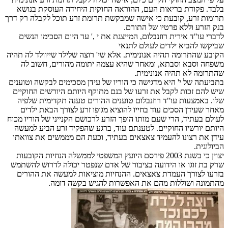
בלבד. פקודת בריאות העם, ההוראה החוקית היחידה העוסקת בנושא
תרומות זרע, קובעת כי אישה שמבקשת תרומת זרע תוכל לקבלה רק דרך
בנק הזרע וללא פרטיו של התורם.
לדברי עו"ד אירית רוזנבלום, המייצגת את י ,' עד היום הסכימו הנשים
שביקשו להביא ילדים לעולם לתנאי
הקובע שהתרומה תהיה אנונימית. אלא שי' רוצה שלילד שייוולד לה תהיה
משפחה וסבא וסבתא, ומאחר שהיא עצמה יתומה מהורים, חשוב לה
שהתרומה לא תהיה אנונימית.
בתביעתה של י' היא מדגישה כי הוריו של עידן מסכימים לבקשה וטוענים
שיש להם זכות לקבל את זרעו של בנם מתוקף היותם היורשים החוקיים
שלו. באמצעות עו"ד רוזנבלום טוענים ההורים טענה תקדימית שלפיה
מאחר שעידן הסכים עוד בחייו להוציא מגופו זרע לצורך הבאת ילדים
לעולם בעתיד, הרי שעם מותו הופך הזרע לרכושם הקנייני של הוריו מכוח
היותם יורשיו החוקיים. לטענתם עוד, ברגע שהפקיד זרע הביע למעשה
עידן את רצונו להעמיד צאצאים בעתיד, וכעת הם מממשים את צוואתו
הביולוגית.
יצוין כי בשנת 2003 פירסם היועץ המשפטי לממשלה הנחיות הקובעות
שרק בת זוגו או הידועה בציבור של אדם שנפטר יכולה לדרוש להשתמש
בזרעו לצורך העמדת צאצאים. ההנחיות מוציאות למעשה את ההורים
מהתמונה ושוללות מהם את האפשרות להגיש בקשה דומה.