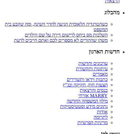
הרצאות
מהבלוג
כשהטרגדיה הלאומית הגיעה לחדר השינה, ומה שקבע בית
המשפט
השלכות מס ביחס לרישום דירה על שם הילדים
משהו שההורים לא מספרים לכם ואתם חייבים לדעת
חדשות הארגון
עדכונים וחדשות
עיתונות ותקשורת
מאמרים
כתבות וידאו ותשדירים
הצעות חוק, חקיקה ובג"ץ
כנסים והרצאות
MARRY אזרחי
מילון המשפחה החדשה
נתונים מידע וסטטיסטיקות
אודות
לתרומה
מדיניות הפרטיות