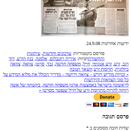
ידיעות אחרונות 24.9.08
פורסם בקטגוריות:
עדכונים וחדשות
,
עיתונות
ותקשורת
תגיות:
אירית רוזנבלום
,
אלמנה
,
בנק הזרע
,
דוד
רגב
,
זרע
,
זרע אנונימי
,
חייל
,
משפחה חדשה
,
נכד
,
סרטן
,
צוואה
,
צוואה
ביולוגית
,
תרומת זרע
השאר תגובה
«
זכויות מוריש ויורש – צוואה וירושה – מדריך הכולל את מלוא המידע על
כל סוגי הצוואות והירושות
לראשונה בישראל באמצעות ארגון משפחה חדשה, בקשתה של אשה
רווקה להרות מתרומת זרע של חייל שנפטר מסרטן
»
פרסם תגובה
שדות חובה מסומנים ב
*