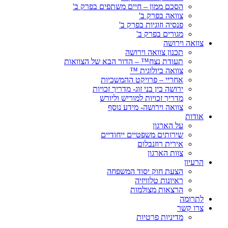
הסכם ממון – חיים משתפים בפרק ב'
צוואה בפרק ב'
פנסיה וזוגיות בפרק ב'
מגורים בפרק ב'
צוואה וירושה
תכנון צוואה וירושה
תעודת נצח™ – הדור הבא של הצוואות
צוואה ביולוגית ™
אחריי – פרויקט ההמשכיות
ירושה בין בני זוג- מדריך זכויות
מדריך זכויות למוריש וליורש
צוואה וירושה- מידע נוסף
אודות
על הארגון
שירותים משפטיים ייחודיים
אירית רוזנבלום
צוות הארגון
הרעיון
הצעת חוק יסוד המשפחה
ראיונות טלוויזיה
הרצאות מצולמות
לתרומה
צרו קשר
מדיניות פרטיות