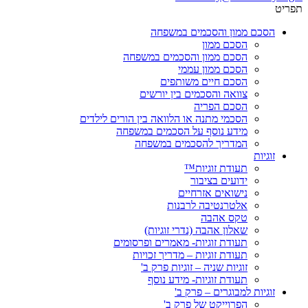
תפריט
הסכם ממון והסכמים במשפחה
הסכם ממון
הסכם ממון והסכמים במשפחה
הסכם ממון עממי
הסכם חיים משותפים
צוואה והסכמים בין יורשים
הסכם הפריה
הסכמי מתנה או הלוואה בין הורים לילדים
מידע נוסף על הסכמים במשפחה
המדריך להסכמים במשפחה
זוגיות
תעודת זוגיות™
ידועים בציבור
נישואים אזרחיים
אלטרנטיבה לרבנות
טקס אהבה
שאלון אהבה (נדרי זוגיות)
תעודת זוגיות- מאמרים ופרסומים
תעודת זוגיות – מדריך זכויות
זוגיות שניה – זוגיות פרק ב'
תעודת זוגיות- מידע נוסף
זוגיות למבוגרים – פרק ב'
הפרוייקט של פרק ב'