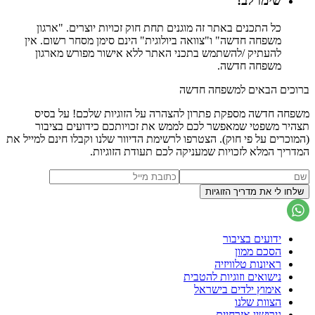
שימו לב!
כל התכנים באתר זה מוגנים תחת חוק זכויות יוצרים. "ארגון
משפחה חדשה" ו"צוואה ביולוגית" הינם סימן מסחר רשום. אין
להעתיק /להשתמש בתכני האתר ללא אישור מפורש מארגון
משפחה חדשה.
ברוכים הבאים למשפחה חדשה
משפחה חדשה מספקת פתרון להצהרה על הזוגיות שלכם! על בסיס
תצהיר משפטי שמאפשר לכם לממש את זכויותכם כידועים בציבור
(המוכרים על פי חוק). הצטרפו לרשימת הדיוור שלנו וקבלו חינם למייל את
המדריך המלא לזכויות שמעניקה לכם תעודת הזוגיות.
ידועים בציבור
הסכם ממון
ראיונות טלוויזיה
נישואים וזוגיות להטבית
אימוץ ילדים בישראל
הצוות שלנו
גירושין אזרחיים