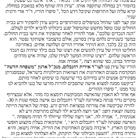
בעיצומה של המחלה אף הקים את "ממאיר", אתר אינטרנט שעסק
בהומור רב במחלה שתקפה אותו. "עידן היה שותף מלא במאבק במחלה,
קרא עליה ועל התרופות שקיבל וידע הכל ," סיפרו הוריו, ד"ר אדי ורונית
שניר.
זמן קצר לפני שהחל בטיפולים כימותרפיים ביקש עידן להפקיד זרע בבית
החולים שבו טופל מחשש שהטיפול יפגע ביכולתו להביא ילדים לעולם.
"הנה הנכדים שלכם", אמר להוריו לאחר שהפקיד את זרעו בבית החולים.
במשך כשנתיים נלחם עידן בסרטן, אולם בדצמבר אשתקד נפטר. הוא
היה בן 22 בלבד. הוא הותיר אחריו הורים ושלושה אחים. באחרונה
החליטו הוריו של עידן להגשים את רצונו של בנם בילד שיהיה גם הנכד
הראשון שלהם. "רצינו שיהיה המשך לעידן שלנו, שהיה איש מדהים
ומיוחד במינו, כפי שהוא רצה ," אמרה אמו.
הוריו של עידן פנו
לעו"ד אירית רוזנבלום, מנכ"ל ארגון "משפחה חדשה"
המקדמת בשנים האחרונות את הצוואות הביולוגיות בישראל, שבמסגרתן
מפקידים אנשים זרע בחייהם כדי שייעשה בו שימוש לאחר מותם.
"ביקשנו ממנה למצוא אישה שתסכים להרות מזרעו של בננו ולהביא לנו
נכד ממנו ," סיפרו ההורים.
אף אחד לא האמין שהאישה המבוקשת תימצא כה מהר. אלא שבצירוף
מקרים נדיר פנתה באחרונה לעו"ד רוזנבלום גם אישה בסוף שנות ה 30-
לחייה שביקשה את עזרתה במציאת תורם זרע. בפיה של האישה הייתה
בקשה יוצאת דופן: "אני רוצה להביא ילד לעולם מתרומת זרע לא
אנונימית ," אמרה לה. "אני רוצה שלילד שייוולד לי תהיה משפחה ."
האישה שפנתה לעו"ד רוזנבלום היא י ,' אקדמאית בעלת מקצוע חופשי
ממרכז הארץ. י' איבדה בשנים האחרונות את הוריה, אחיה נישאו, והיא
נותרה בודדה. "השעון הביולוגי שלי תיקתק, ולא הצלחתי למצוא בן זוג