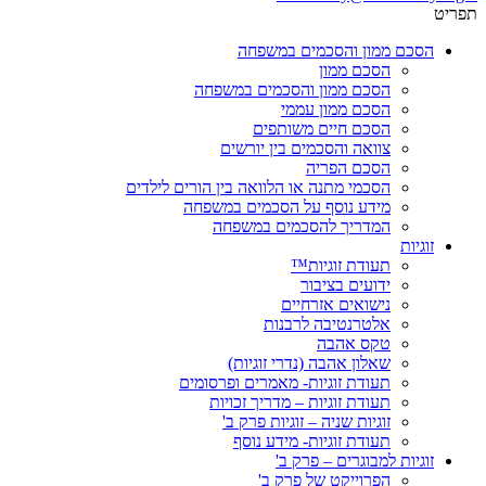
תפריט
הסכם ממון והסכמים במשפחה
הסכם ממון
הסכם ממון והסכמים במשפחה
הסכם ממון עממי
הסכם חיים משותפים
צוואה והסכמים בין יורשים
הסכם הפריה
הסכמי מתנה או הלוואה בין הורים לילדים
מידע נוסף על הסכמים במשפחה
המדריך להסכמים במשפחה
זוגיות
תעודת זוגיות™
ידועים בציבור
נישואים אזרחיים
אלטרנטיבה לרבנות
טקס אהבה
שאלון אהבה (נדרי זוגיות)
תעודת זוגיות- מאמרים ופרסומים
תעודת זוגיות – מדריך זכויות
זוגיות שניה – זוגיות פרק ב'
תעודת זוגיות- מידע נוסף
זוגיות למבוגרים – פרק ב'
הפרוייקט של פרק ב'