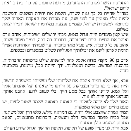
והתגייסת הישר לקרבות הרצחניים, מתופת לתופת, על כך זכית ב "אות
לוחם ישראל".
בצה"ל שהיית כל כך גאה לשרת, הקמת את יחידת הצלפים והמשכת
להיות צלף מצטיין עד לפני שנה, עת מסרת את האקדח האהוב שלך
כתרומה למשטרת ישראל. פעמיים נפצעת במלחמות ישראל ותמיד יצאת
בשלום.
איש קטן מימדים היית וגדול בנפש, מבוני ירושלים וישיבותיה, אוהב אדם
ואוהב את החיים. היית יוצר ובונה, בתבונה כה רבה, תמיד מיוחד ושונה,
אהוב על כל סובביך. איש פעיל מאד בחברה, עד שעותיך האחרונות אפילו
תרמת לארגון ליונס את יכולותיך הסגוליות לשלוט במספרים ובכספים.
אדם בן 96, מקפץ מדוח אקסל אחד למישנהו, שולט ברשתות החברתיות,
בתוכנות המחשב, ברשת המצלמות. ידך הייתה בכל, מיומנת, מקצועית
וחדה.
אבא, אף שלא תמיד אהבת את שליחותי שלי ועשייתי במשפחה חדשה,
היית גאה בי בנו ביוסי ובצביקה, על היותנו מי שאנחנו ועל אהבתנו אליך
ואל אמא. ליווינו אותך בכל מסע חייך, בלי לעזוב לרגע, אהבנו אותך,
הערצנו אותך היית לנו אור.
האור שלך לא ידהה לעולם! כי האמנת באמונה שלמה שטוב לחיות, יש
טעם בחיים והם מלאי משמעות.
תמיד אמרת שהצבע אולי דוהה, גם המראה נחלש, כלפי חוץ הכל משתנה,
אבל בבית פנימה במחשכי הלב והנשמה, הזכרונות מתעצמים, הכאב
מתחזק והגעגוע הולך ומתגבר.
אבא היית לנו מעיין שופע של תקופה, תקופת החושך הגדול שידע העולם,