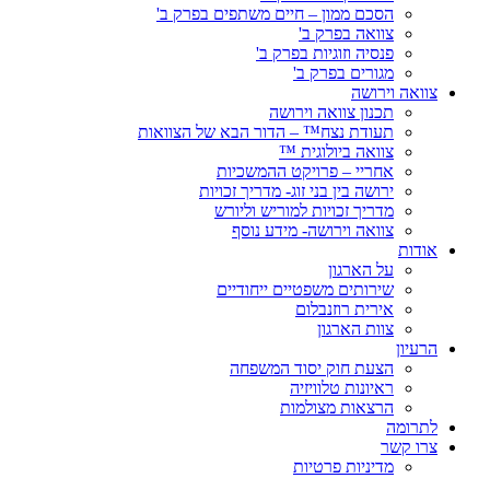
הסכם ממון – חיים משתפים בפרק ב'
צוואה בפרק ב'
פנסיה וזוגיות בפרק ב'
מגורים בפרק ב'
צוואה וירושה
תכנון צוואה וירושה
תעודת נצח™ – הדור הבא של הצוואות
צוואה ביולוגית ™
אחריי – פרויקט ההמשכיות
ירושה בין בני זוג- מדריך זכויות
מדריך זכויות למוריש וליורש
צוואה וירושה- מידע נוסף
אודות
על הארגון
שירותים משפטיים ייחודיים
אירית רוזנבלום
צוות הארגון
הרעיון
הצעת חוק יסוד המשפחה
ראיונות טלוויזיה
הרצאות מצולמות
לתרומה
צרו קשר
מדיניות פרטיות