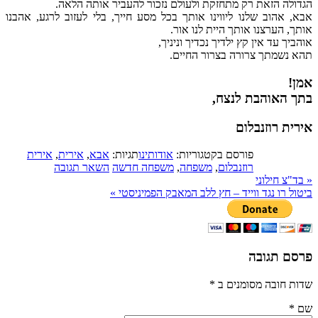
הגדולה הזאת רק מתחזקת ולעולם נזכור להעביר אותה הלאה.
אבא, אהוב שלנו ליווינו אותך בכל מסע חייך, בלי לעזוב לרגע, אהבנו
אותך, הערצנו אותך היית לנו אור.
אוהביך עד אין קץ ילדיך נכדיך וניניך,
תהא נשמתך צרורה בצרור החיים.
אמן!
בתך האוהבת לנצח,
אירית רוזנבלום
פורסם בקטגוריות:
אודותינו
תגיות:
אבא
,
אירית
,
אירית
רוזנבלום
,
משפחה
,
משפחה חדשה
השאר תגובה
«
בד"צ חילוני
ביטול רו נגד ווייד – חץ ללב המאבק הפמיניסטי
»
פרסם תגובה
שדות חובה מסומנים ב
*
שם
*