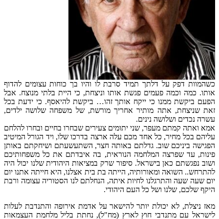
כשהמוות דפק על דלתך תמיד סרבת לו והיו בך כוחות עצומים להדוף
אותו. כמה וכמה פעמים פגשת אותו וניצחת, כי היית בלתי מנוצח. אבל
הפעם ביקשת ממנו כי ייקח אותך זהו… ביקשת להיאסף. כי ידעת בכל
זאת שניצחת, אתה מותיר אחריך מורשת, של משפחה שלושה ילדים,
עשרה נכדים ושלושה נינים.
אמא ואתה קמתם מעפר, שני יתומים צעירים שבחרו בחיים ובחרו להלחם
עליהם בכל מחיר, כל אחד מכם עלה ארצה בדרכו שלו, ויד הגורל המיטיב
הפגישה ביניכם שוב. גדלתם באותה חצר, השתעשעתם ושיחקתם באותן
פינות, עד שפרצה המלחמה הנוראית, בה איבדתם את כל משפחותיכם
ושוב נפגשתם כאן בישראל. סיפור שרק במציאות היהודית שלנו יכול היה
להתרחש.. השואה ומאורותיה, הייתה בת בית אצלנו, היא חייתה אתנו יום
יום שעה שעה והתרגלנו לחיות איתה, הנחלתם לנו הסטוריה עצומה ורבת
היקף שלכם, שלנו ושל כל העם היהודי.
מאז ניצלת, לא יכולת יותר להישאר על אדמת אירופה והתנדבת לעלות
לישראל עם מתנדבי חוץ לארץ (מח"ל), נחתת בליל מלחמת העצמאות