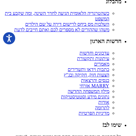
מהבלוג
כשהטרגדיה הלאומית הגיעה לחדר השינה, ומה שקבע בית
המשפט
השלכות מס ביחס לרישום דירה על שם הילדים
משהו שההורים לא מספרים לכם ואתם חייבים לדעת
חדשות הארגון
עדכונים וחדשות
עיתונות ותקשורת
מאמרים
כתבות וידאו ותשדירים
הצעות חוק, חקיקה ובג"ץ
כנסים והרצאות
MARRY אזרחי
מילון המשפחה החדשה
נתונים מידע וסטטיסטיקות
אודות
לתרומה
מדיניות הפרטיות
שימו לב!