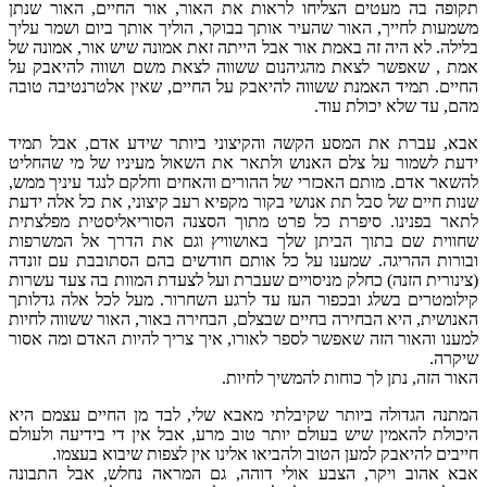
תקופה בה מעטים הצליחו לראות את האור, אור החיים, האור שנתן
משמעות לחייך, האור שהעיר אותך בבוקר, הוליך אותך ביום ושמר עליך
בלילה. לא היה זה באמת אור אבל הייתה זאת אמונה שיש אור, אמונה של
אמת , שאפשר לצאת מהגיהנום ששווה לצאת משם ושווה להיאבק על
החיים. תמיד האמנת ששווה להיאבק על החיים, שאין אלטרנטיבה טובה
מהם, עד שלא יכולת עוד.
אבא, עברת את המסע הקשה והקיצוני ביותר שידע אדם, אבל תמיד
ידעת לשמור על צלם האנוש ולתאר את השאול מעיניו של מי שהחליט
להשאר אדם. מותם האכזרי של ההורים והאחים וחלקם לנגד עיניך ממש,
שנות חיים של סבל תת אנושי בקור מקפיא רעב קיצוני, את כל אלה ידעת
לתאר בפנינו. סיפרת כל פרט מתוך הסצנה הסוריאליסטית מפלצתית
שחווית שם בתוך הביתן שלך באושוויץ וגם את הדרך אל המשרפות
ובורות ההריגה. שמענו על כל אותם חודשים בהם הסתובבת עם זונדה
(צינורית הזנה) כחלק מניסויים שעברת ועל לצעדת המוות בה צעד עשרות
קילומטרים בשלג ובכפור העז עד לרגע השחרור. מעל לכל אלה גדלותך
האנושית, היא הבחירה בחיים שבצלם, הבחירה באור, האור ששווה לחיות
למענו והאור הזה שאפשר לספר לאורו, איך צריך להיות האדם ומה אסור
שיקרה.
האור הזה, נתן לך כוחות להמשיך לחיות.
המתנה הגדולה ביותר שקיבלתי מאבא שלי, לבד מן החיים עצמם היא
היכולת להאמין שיש בעולם יותר טוב מרע, אבל אין די בידיעה ולעולם
חייבים להיאבק למען הטוב ולהביאו אלינו אין לצפות שיבוא בעצמו.
אבא אהוב ויקר, הצבע אולי דוהה, גם המראה נחלש, אבל התבונה