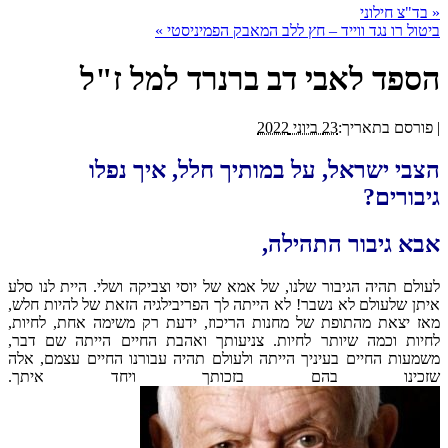
«
בד"צ חילוני
ביטול רו נגד ווייד – חץ ללב המאבק הפמיניסטי
»
הספד לאבי דב ברנרד למל ז"ל
|
פורסם בתאריך:
23 ביוני 2022
הצבי ישראל, על במותיך חלל, איך נפלו
גיבורים?
אבא גיבור התהילה,
לעולם תהיה הגיבור שלנו, של אמא של יוסי וצביקה ושלי. היית לנו סלע
איתן שלעולם לא נשבר! לא הייתה לך הפריבילגיה הזאת של להיות חלש,
מאז יצאת מהתופת של מחנות הריכוז, ידעת רק משימה אחת, לחיות,
לחיות וכמה שיותר לחיות. צניעותך ואהבת החיים הייתה שם דבר,
משמעות החיים בעיניך הייתה ולעולם תהיה עבורנו החיים עצמם, אלה
שזכינו בהם בזכותך ויחד איתך.