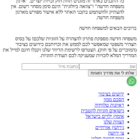
כל התכנים באתר זה מוגנים תחת חוק זכויות יוצרים. "ארגון
משפחה חדשה" ו"צוואה ביולוגית" הינם סימן מסחר רשום. אין
להעתיק /להשתמש בתכני האתר ללא אישור מפורש מארגון
משפחה חדשה.
ברוכים הבאים למשפחה חדשה
משפחה חדשה מספקת פתרון להצהרה על הזוגיות שלכם! על בסיס
תצהיר משפטי שמאפשר לכם לממש את זכויותכם כידועים בציבור
(המוכרים על פי חוק). הצטרפו לרשימת הדיוור שלנו וקבלו חינם למייל את
המדריך המלא לזכויות שמעניקה לכם תעודת הזוגיות.
ידועים בציבור
הסכם ממון
ראיונות טלוויזיה
נישואים וזוגיות להטבית
אימוץ ילדים בישראל
הצוות שלנו
גירושין אזרחיים
צו ירושה
טקס חתונה חילוני