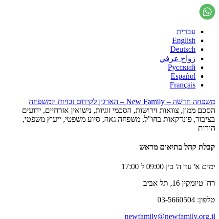
עברית
English
Deutsch
زواج عرفي
Русский
Español
Français
משפחה חדשה – New Family – הארגון לקידום זכויות המשפחה
הסכם ממון, צוואות וירושות, הסכמי זוגיות, נישואין אזרחיים, ידועים
בציבור, פונדקאות בחו"ל, משפחה גאה, סיוע משפטי, ייעוץ משפטי,
הורות
קבלת קהל בתיאום מראש
ימים א' עד ה' בין 09:00 ל 17:00
רח' טיומקין 16, תל אביב
טלפון: 03-5660504
newfamily@newfamily.org.il