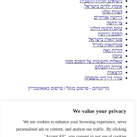
נישואים וזוגיות להטבית
אימוץ ילדים בישראל
הצוות שלנו
גירושין אזרחיים
צו ירושה
טקס חתונה חילוני
הסכם גירושין
פונדקאות בישראל
פונדקאות בחו"ל
הורות גאה
עיזבון
שאלות ותשובות על הסכם ממון
אירית רוזנבלום
הרצאות
עורך דין דיני משפחה
מרקטיזם - פרסום בגוגל / פרסום באאוטבריין
We value your privacy
We use cookies to enhance your browsing experience, serve
personalised ads or content, and analyse our traffic. By clicking
"Accept All", you consent to our use of cookies.