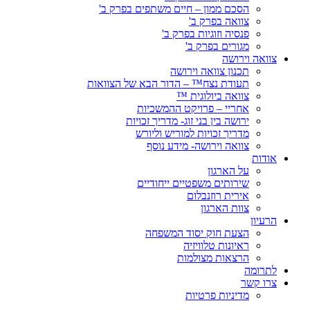
הסכם ממון – חיים משתפים בפרק ב'
צוואה בפרק ב'
פנסיה וזוגיות בפרק ב'
מגורים בפרק ב'
צוואה וירושה
תכנון צוואה וירושה
תעודת נצח™ – הדור הבא של הצוואות
צוואה ביולוגית ™
אחריי – פרויקט ההמשכיות
ירושה בין בני זוג- מדריך זכויות
מדריך זכויות למוריש וליורש
צוואה וירושה- מידע נוסף
אודות
על הארגון
שירותים משפטיים ייחודיים
אירית רוזנבלום
צוות הארגון
הרעיון
הצעת חוק יסוד המשפחה
ראיונות טלוויזיה
הרצאות מצולמות
לתרומה
צרו קשר
מדיניות פרטיות