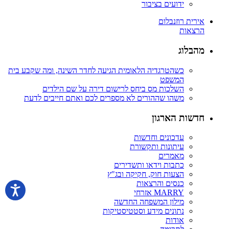
ידועים בציבור
אירית רוזנבלום
הרצאות
מהבלוג
כשהטרגדיה הלאומית הגיעה לחדר השינה, ומה שקבע בית
המשפט
השלכות מס ביחס לרישום דירה על שם הילדים
משהו שההורים לא מספרים לכם ואתם חייבים לדעת
חדשות הארגון
עדכונים וחדשות
עיתונות ותקשורת
מאמרים
כתבות וידאו ותשדירים
הצעות חוק, חקיקה ובג"ץ
כנסים והרצאות
MARRY אזרחי
מילון המשפחה החדשה
נתונים מידע וסטטיסטיקות
אודות