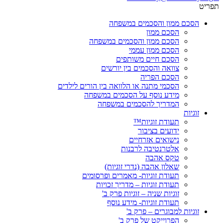
תפריט
הסכם ממון והסכמים במשפחה
הסכם ממון
הסכם ממון והסכמים במשפחה
הסכם ממון עממי
הסכם חיים משותפים
צוואה והסכמים בין יורשים
הסכם הפריה
הסכמי מתנה או הלוואה בין הורים לילדים
מידע נוסף על הסכמים במשפחה
המדריך להסכמים במשפחה
זוגיות
תעודת זוגיות™
ידועים בציבור
נישואים אזרחיים
אלטרנטיבה לרבנות
טקס אהבה
שאלון אהבה (נדרי זוגיות)
תעודת זוגיות- מאמרים ופרסומים
תעודת זוגיות – מדריך זכויות
זוגיות שניה – זוגיות פרק ב'
תעודת זוגיות- מידע נוסף
זוגיות למבוגרים – פרק ב'
הפרוייקט של פרק ב'