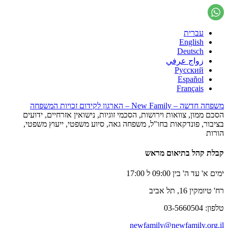
עברית
English
Deutsch
زواج عرفي
Русский
Español
Français
משפחה חדשה – New Family – הארגון לקידום זכויות המשפחה
הסכם ממון, צוואות וירושות, הסכמי זוגיות, נישואין אזרחיים, ידועים
בציבור, פונדקאות בחו"ל, משפחה גאה, סיוע משפטי, ייעוץ משפטי,
הורות
קבלת קהל בתיאום מראש
ימים א' עד ה' בין 09:00 ל 17:00
רח' טיומקין 16, תל אביב
טלפון: 03-5660504
newfamily@newfamily.org.il