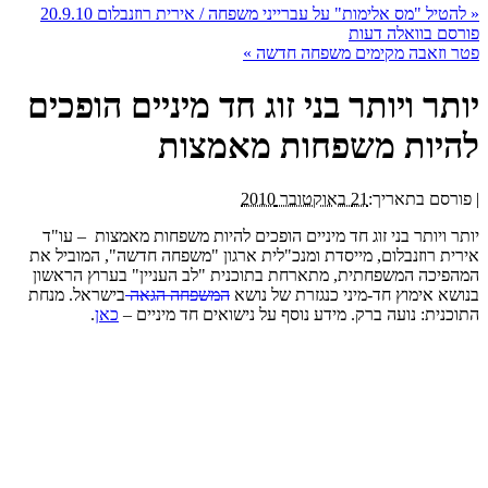
«
להטיל "מס אלימות" על עברייני משפחה / אירית רוזנבלום 20.9.10
פורסם בוואלה דעות
פטר וזאבה מקימים משפחה חדשה
»
יותר ויותר בני זוג חד מיניים הופכים
להיות משפחות מאמצות
|
פורסם בתאריך:
21 באוקטובר 2010
יותר ויותר בני זוג חד מיניים הופכים להיות משפחות מאמצות – עו"ד
אירית רוזנבלום, מייסדת ומנכ"לית ארגון "משפחה חדשה", המוביל את
המהפיכה המשפחתית, מתארחת בתוכנית "לב העניין" בערוץ הראשון
בנושא אימוץ חד-מיני כנגזרת של נושא
המשפחה הגאה
בישראל. מנחת
התוכנית: נועה ברק. מידע נוסף על נישואים חד מיניים –
כאן
.