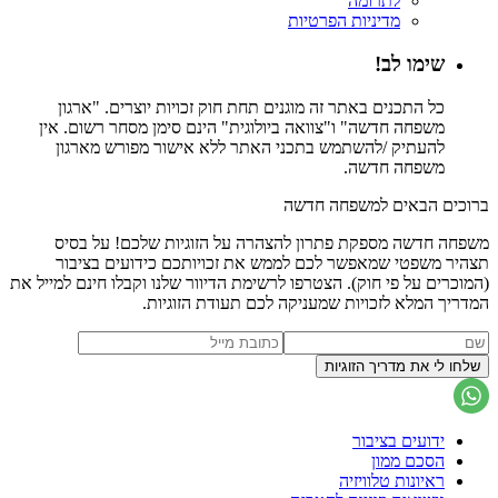
לתרומה
מדיניות הפרטיות
שימו לב!
כל התכנים באתר זה מוגנים תחת חוק זכויות יוצרים. "ארגון
משפחה חדשה" ו"צוואה ביולוגית" הינם סימן מסחר רשום. אין
להעתיק /להשתמש בתכני האתר ללא אישור מפורש מארגון
משפחה חדשה.
ברוכים הבאים למשפחה חדשה
משפחה חדשה מספקת פתרון להצהרה על הזוגיות שלכם! על בסיס
תצהיר משפטי שמאפשר לכם לממש את זכויותכם כידועים בציבור
(המוכרים על פי חוק). הצטרפו לרשימת הדיוור שלנו וקבלו חינם למייל את
המדריך המלא לזכויות שמעניקה לכם תעודת הזוגיות.
ידועים בציבור
הסכם ממון
ראיונות טלוויזיה