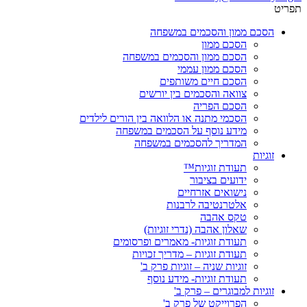
תפריט
הסכם ממון והסכמים במשפחה
הסכם ממון
הסכם ממון והסכמים במשפחה
הסכם ממון עממי
הסכם חיים משותפים
צוואה והסכמים בין יורשים
הסכם הפריה
הסכמי מתנה או הלוואה בין הורים לילדים
מידע נוסף על הסכמים במשפחה
המדריך להסכמים במשפחה
זוגיות
תעודת זוגיות™
ידועים בציבור
נישואים אזרחיים
אלטרנטיבה לרבנות
טקס אהבה
שאלון אהבה (נדרי זוגיות)
תעודת זוגיות- מאמרים ופרסומים
תעודת זוגיות – מדריך זכויות
זוגיות שניה – זוגיות פרק ב'
תעודת זוגיות- מידע נוסף
זוגיות למבוגרים – פרק ב'
הפרוייקט של פרק ב'