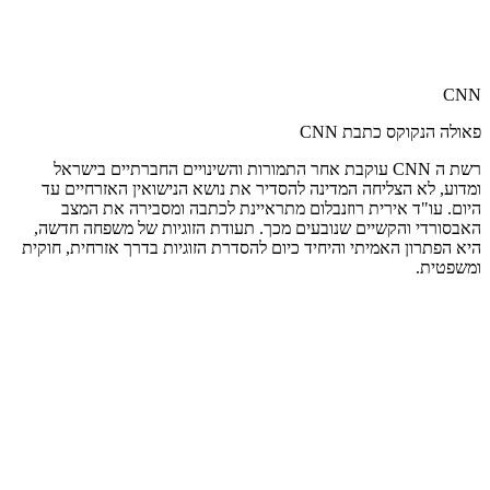
CNN
פאולה הנקוקס כתבת CNN
רשת ה CNN עוקבת אחר התמורות והשינויים החברתיים בישראל
ומדוע, לא הצליחה המדינה להסדיר את נושא הנישואין האזרחיים עד
היום. עו"ד אירית רוזנבלום מתראיינת לכתבה ומסבירה את המצב
האבסורדי והקשיים שנובעים מכך. תעודת הזוגיות של משפחה חדשה,
היא הפתרון האמיתי והיחיד כיום להסדרת הזוגיות בדרך אזרחית, חוקית
ומשפטית.