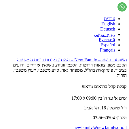
עברית
English
Deutsch
زواج عرفي
Русский
Español
Français
משפחה חדשה – New Family – הארגון לקידום זכויות המשפחה
הסכם ממון, צוואות וירושות, הסכמי זוגיות, נישואין אזרחיים, ידועים
בציבור, פונדקאות בחו"ל, משפחה גאה, סיוע משפטי, ייעוץ משפטי,
הורות
קבלת קהל בתיאום מראש
ימים א' עד ה' בין 09:00 ל 17:00
רח' טיומקין 16, תל אביב
טלפון: 03-5660504
newfamily@newfamily.org.il