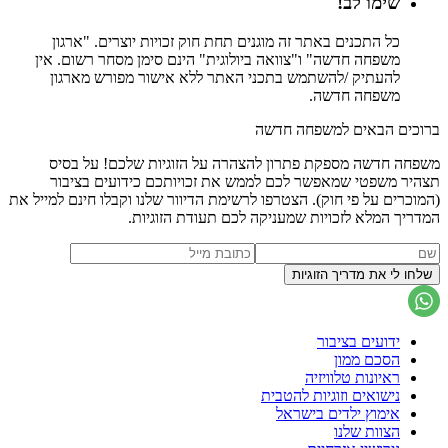
שימו לב!
כל התכנים באתר זה מוגנים תחת חוק זכויות יוצרים. "ארגון
משפחה חדשה" ו"צוואה ביולוגית" הינם סימן מסחר רשום. אין
להעתיק /להשתמש בתכני האתר ללא אישור מפורש מארגון
משפחה חדשה.
ברוכים הבאים למשפחה חדשה
משפחה חדשה מספקת פתרון להצהרה על הזוגיות שלכם! על בסיס
תצהיר משפטי שמאפשר לכם לממש את זכויותכם כידועים בציבור
(המוכרים על פי חוק). הצטרפו לרשימת הדיוור שלנו וקבלו חינם למייל את
המדריך המלא לזכויות שמעניקה לכם תעודת הזוגיות.
ידועים בציבור
הסכם ממון
ראיונות טלוויזיה
נישואים וזוגיות להטבית
אימוץ ילדים בישראל
הצוות שלנו