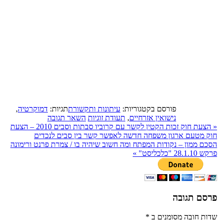
פורסם בקטגוריות:
עיתונות ותקשורת
תגיות:
דמוקרטיה
,
נישואין אזרחיים
,
תעודת זוגיות
השאר תגובה
«
הצעת חוק זכות הקטין לקשר עם קרוביו סבתות וסבים 2010 – הצעת
חוק מטעם ארגון משפחה חדשה לאפשר קשר בין סבים לנכדים
הסכם ממון – נקודות המפתח ומה חשוב שיהיה בו / צמרת פרנט ורימונה
פרקש 28.1.10 "כלכליסט"
»
פרסם תגובה
שדות חובה מסומנים ב
*