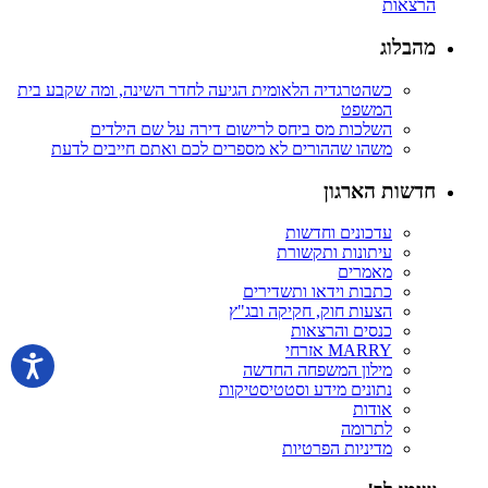
הרצאות
מהבלוג
כשהטרגדיה הלאומית הגיעה לחדר השינה, ומה שקבע בית
המשפט
השלכות מס ביחס לרישום דירה על שם הילדים
משהו שההורים לא מספרים לכם ואתם חייבים לדעת
חדשות הארגון
עדכונים וחדשות
עיתונות ותקשורת
מאמרים
כתבות וידאו ותשדירים
הצעות חוק, חקיקה ובג"ץ
כנסים והרצאות
MARRY אזרחי
מילון המשפחה החדשה
נתונים מידע וסטטיסטיקות
אודות
לתרומה
מדיניות הפרטיות