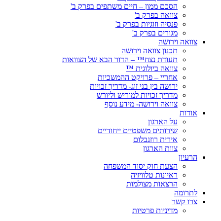
הסכם ממון – חיים משתפים בפרק ב'
צוואה בפרק ב'
פנסיה וזוגיות בפרק ב'
מגורים בפרק ב'
צוואה וירושה
תכנון צוואה וירושה
תעודת נצח™ – הדור הבא של הצוואות
צוואה ביולוגית ™
אחריי – פרויקט ההמשכיות
ירושה בין בני זוג- מדריך זכויות
מדריך זכויות למוריש וליורש
צוואה וירושה- מידע נוסף
אודות
על הארגון
שירותים משפטיים ייחודיים
אירית רוזנבלום
צוות הארגון
הרעיון
הצעת חוק יסוד המשפחה
ראיונות טלוויזיה
הרצאות מצולמות
לתרומה
צרו קשר
מדיניות פרטיות