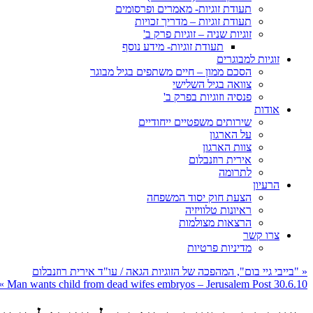
תעודת זוגיות- מאמרים ופרסומים
תעודת זוגיות – מדריך זכויות
זוגיות שניה – זוגיות פרק ב'
תעודת זוגיות- מידע נוסף
זוגיות למבוגרים
הסכם ממון – חיים משתפים בגיל מבוגר
צוואה בגיל השלישי
פנסיה וזוגיות בפרק ב'
אודות
שירותים משפטיים ייחודיים
על הארגון
צוות הארגון
אירית רוזנבלום
לתרומה
הרעיון
הצעת חוק יסוד המשפחה
ראיונות טלוויזיה
הרצאות מצולמות
צרו קשר
מדיניות פרטיות
«
"בייבי גיי בום", המהפכה של הזוגיות הגאה / עו"ד אירית רוזנבלום
»
Man wants child from dead wifes embryos – Jerusalem Post 30.6.10