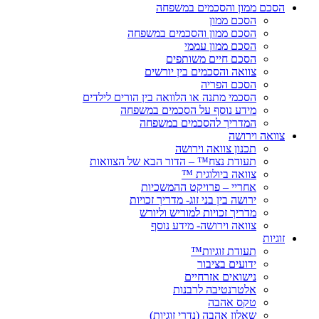
הסכם ממון והסכמים במשפחה
הסכם ממון
הסכם ממון והסכמים במשפחה
הסכם ממון עממי
הסכם חיים משותפים
צוואה והסכמים בין יורשים
הסכם הפריה
הסכמי מתנה או הלוואה בין הורים לילדים
מידע נוסף על הסכמים במשפחה
המדריך להסכמים במשפחה
צוואה וירושה
תכנון צוואה וירושה
תעודת נצח™ – הדור הבא של הצוואות
צוואה ביולוגית ™
אחריי – פרויקט ההמשכיות
ירושה בין בני זוג- מדריך זכויות
מדריך זכויות למוריש וליורש
צוואה וירושה- מידע נוסף
זוגיות
תעודת זוגיות™
ידועים בציבור
נישואים אזרחיים
אלטרנטיבה לרבנות
טקס אהבה
שאלון אהבה (נדרי זוגיות)