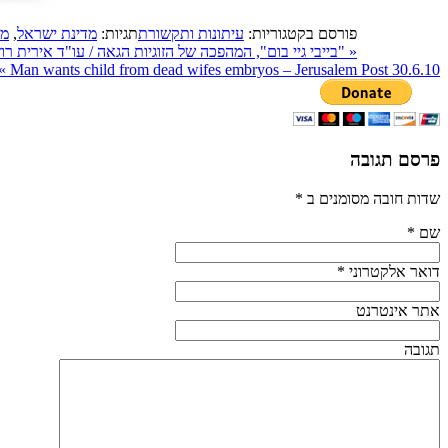
פורסם בקטגוריות:
עיתונות ותקשורת
תגיות:
מדינת ישראל
,
מש
«
"בייבי גיי בום", המהפכה של הזוגיות הגאה / עו"ד אירית רוז
»
Man wants child from dead wifes embryos – Jerusalem Post 30.6.10
פרסם תגובה
שדות חובה מסומנים ב
*
שם
*
דואר אלקטרוני
*
אתר אינטרנט
תגובה