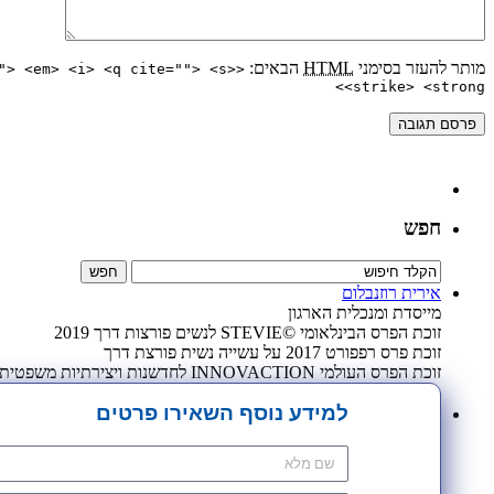
מותר להעזר בסימני
HTML
הבאים:
"> <em> <i> <q cite=""> <s>
<strike> <strong>
חפש
אירית רוזנבלום
מייסדת ומנכלית הארגון
זוכת הפרס הבינלאומי ©STEVIE לנשים פורצות דרך 2019
זוכת פרס רפפורט 2017 על עשייה נשית פורצת דרך
זוכת הפרס העולמי INNOVACTION לחדשנות ויצירתיות משפטית 2009
למידע נוסף השאירו פרטים