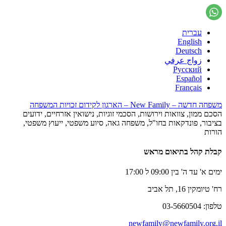
עברית
English
Deutsch
زواج عرفي
Русский
Español
Français
משפחה חדשה – New Family – הארגון לקידום זכויות המשפחה
הסכם ממון, צוואות וירושות, הסכמי זוגיות, נישואין אזרחיים, ידועים
בציבור, פונדקאות בחו"ל, משפחה גאה, סיוע משפטי, ייעוץ משפטי,
הורות
קבלת קהל בתיאום מראש
ימים א' עד ה' בין 09:00 ל 17:00
רח' טיומקין 16, תל אביב
טלפון: 03-5660504
newfamily@newfamily.org.il