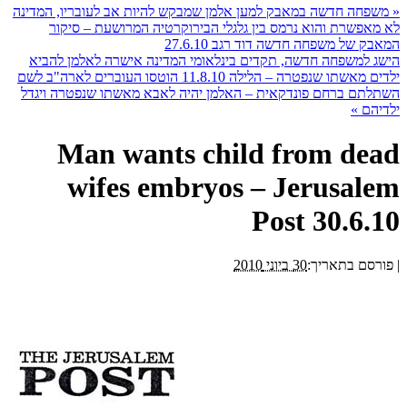
«
משפחה חדשה במאבק למען אלמן שמבקש להיות אב לעובריו, המדינה
לא מאפשרת והוא נרמס בין גלגלי הבירוקרטיה המרושעת – סיקור
המאבק של משפחה חדשה דוד רגב 27.6.10
הישג למשפחה חדשה, תקדים בינלאומי המדינה אישרה לאלמן להביא
ילדים מאשתו שנפטרה – הלילה 11.8.10 הוטסו העוברים לארה"ב לשם
השתלתם ברחם פונדקאית – האלמן יהיה לאבא מאשתו שנפטרה ויגדל
ילדיהם
»
Man wants child from dead
wifes embryos – Jerusalem
Post 30.6.10
|
פורסם בתאריך:
30 ביוני 2010