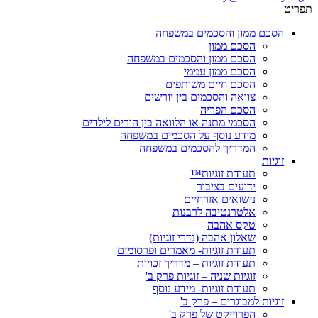
תפריט
הסכם ממון והסכמים במשפחה
הסכם ממון
הסכם ממון והסכמים במשפחה
הסכם ממון עממי
הסכם חיים משותפים
צוואה והסכמים בין יורשים
הסכם הפריה
הסכמי מתנה או הלוואה בין הורים לילדים
מידע נוסף על הסכמים במשפחה
המדריך להסכמים במשפחה
זוגיות
תעודת זוגיות™
ידועים בציבור
נישואים אזרחיים
אלטרנטיבה לרבנות
טקס אהבה
שאלון אהבה (נדרי זוגיות)
תעודת זוגיות- מאמרים ופרסומים
תעודת זוגיות – מדריך זכויות
זוגיות שניה – זוגיות פרק ב'
תעודת זוגיות- מידע נוסף
זוגיות למבוגרים – פרק ב'
הפרוייקט של פרק ב'