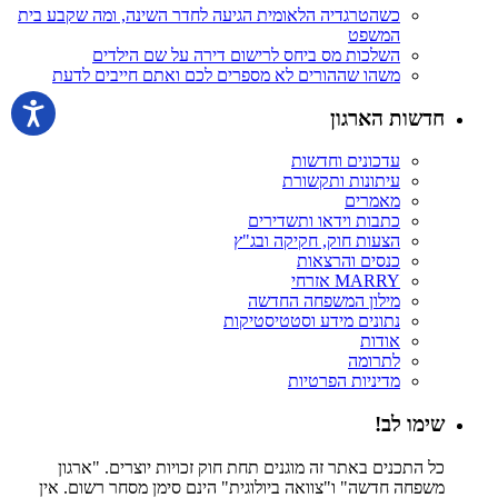
כשהטרגדיה הלאומית הגיעה לחדר השינה, ומה שקבע בית
המשפט
השלכות מס ביחס לרישום דירה על שם הילדים
משהו שההורים לא מספרים לכם ואתם חייבים לדעת
חדשות הארגון
עדכונים וחדשות
עיתונות ותקשורת
מאמרים
כתבות וידאו ותשדירים
הצעות חוק, חקיקה ובג"ץ
כנסים והרצאות
MARRY אזרחי
מילון המשפחה החדשה
נתונים מידע וסטטיסטיקות
אודות
לתרומה
מדיניות הפרטיות
שימו לב!
כל התכנים באתר זה מוגנים תחת חוק זכויות יוצרים. "ארגון
משפחה חדשה" ו"צוואה ביולוגית" הינם סימן מסחר רשום. אין