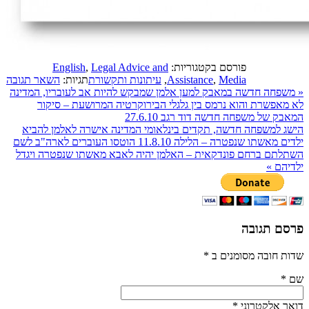
פורסם בקטגוריות:
Legal Advice and
,
English
Media
,
Assistance
,
עיתונות ותקשורת
תגיות:
השאר תגובה
«
משפחה חדשה במאבק למען אלמן שמבקש להיות אב לעובריו, המדינה
לא מאפשרת והוא נרמס בין גלגלי הבירוקרטיה המרושעת – סיקור
המאבק של משפחה חדשה דוד רגב 27.6.10
הישג למשפחה חדשה, תקדים בינלאומי המדינה אישרה לאלמן להביא
ילדים מאשתו שנפטרה – הלילה 11.8.10 הוטסו העוברים לארה"ב לשם
השתלתם ברחם פונדקאית – האלמן יהיה לאבא מאשתו שנפטרה ויגדל
ילדיהם
»
פרסם תגובה
שדות חובה מסומנים ב
*
שם
*
דואר אלקטרוני
*