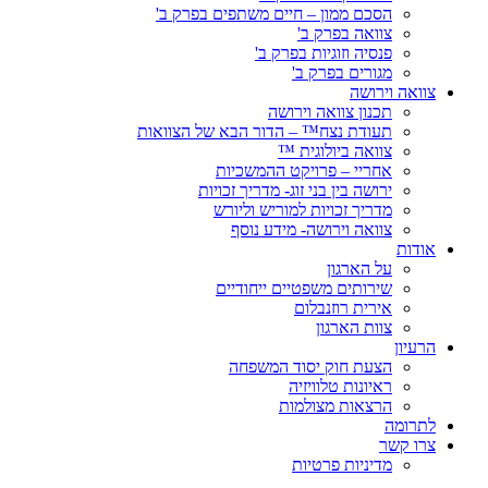
הסכם ממון – חיים משתפים בפרק ב'
צוואה בפרק ב'
פנסיה וזוגיות בפרק ב'
מגורים בפרק ב'
צוואה וירושה
תכנון צוואה וירושה
תעודת נצח™ – הדור הבא של הצוואות
צוואה ביולוגית ™
אחריי – פרויקט ההמשכיות
ירושה בין בני זוג- מדריך זכויות
מדריך זכויות למוריש וליורש
צוואה וירושה- מידע נוסף
אודות
על הארגון
שירותים משפטיים ייחודיים
אירית רוזנבלום
צוות הארגון
הרעיון
הצעת חוק יסוד המשפחה
ראיונות טלוויזיה
הרצאות מצולמות
לתרומה
צרו קשר
מדיניות פרטיות