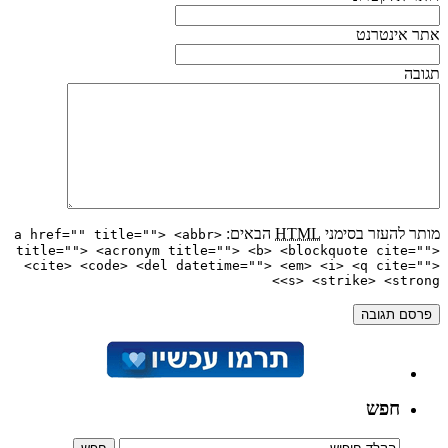
אתר אינטרנט
תגובה
מותר להעזר בסימני
HTML
הבאים:
<a href="" title=""> <abbr
title=""> <acronym title=""> <b> <blockquote cite="">
<cite> <code> <del datetime=""> <em> <i> <q cite="">
<s> <strike> <strong>
חפש